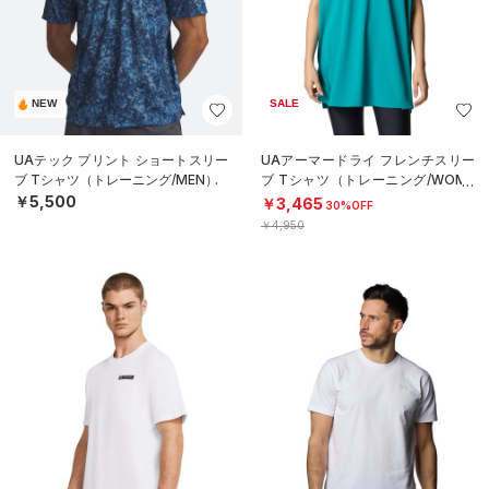
NEW
SALE
UAテック プリント ショートスリー
UAアーマードライ フレンチスリー
ブ Tシャツ（トレーニング/MEN）
ブ Tシャツ（トレーニング/WOME
N）
￥5,500
￥3,465
30%OFF
￥4,950