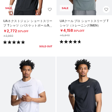
SALE
SALE
UAネクストジェン ショートスリー
UAクール プロ ショートスリーブ T
ブ Tシャツ（バスケットボール/ME
シャツ（トレーニング/MEN）
N）
￥4,158
￥2,772
30%OFF
30%OFF
￥5,940
￥3,960
SOLD OUT