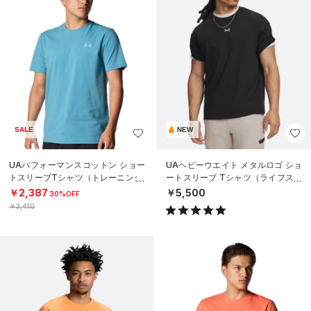
SALE
NEW
UAパフォーマンスコットン ショー
UAヘビーウエイト メタルロゴ ショ
トスリーブTシャツ（トレーニング/
ートスリーブ Tシャツ（ライフスタ
MEN）
イル/MEN）
￥2,387
￥5,500
30%OFF
￥3,410