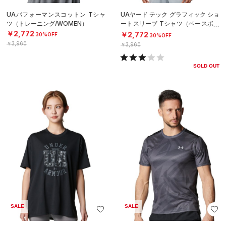
UAパフォーマンスコットン Tシャ
UAヤード テック グラフィック ショ
ツ（トレーニング/WOMEN）
ートスリーブ Tシャツ（ベースボー
ル/MEN）
￥2,772
￥2,772
30%OFF
30%OFF
￥3,960
￥3,960
SOLD OUT
SALE
SALE