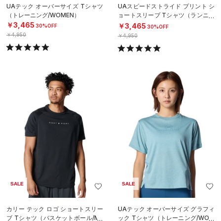
UAテック オーバーサイズ Tシャツ
UAスピードストライド プリント シ
（トレーニング/WOMEN）
ョートスリーブ Tシャツ（ランニン
グ/MEN）
￥3,465
￥3,465
30%OFF
30%OFF
￥4,950
￥4,950
SALE
SALE
カリー テック ロゴ ショートスリー
UAテック オーバーサイズ グラフィ
ブ Tシャツ（バスケットボール/ME
ック Tシャツ（トレーニング/WOM