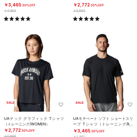
N）
EN）
￥3,465
￥2,772
30%OFF
30%OFF
￥4,950
￥3,960
SALE
SALE
UAテック グラフィック Tシャツ
UAモチベート ソフト ショートスリ
（トレーニング/WOMEN）
ーブ Tシャツ（トレーニング/ME
N）
￥2,772
￥3,465
30%OFF
30%OFF
￥3,960
￥4,950