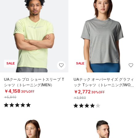
SALE
SALE
UAクール プロ ショートスリーブ T
UAテック オーバーサイズ グラフィ
シャツ（トレーニング/MEN）
ック Tシャツ（トレーニング/WOM
EN）
￥4,158
￥2,772
30%OFF
30%OFF
￥5,940
￥3,960