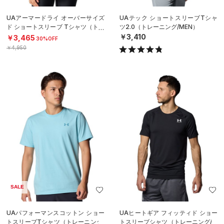
UAアーマードライ オーバーサイズ
UAテック ショートスリーブTシャ
ド ショートスリーブ Tシャツ（トレ
ツ2.0（トレーニング/MEN）
ーニング/WOMEN）
￥3,410
￥3,465
30%OFF
￥4,950
SALE
UAパフォーマンスコットン ショー
UAヒートギア フィッティド ショー
トスリーブTシャツ（トレーニング/
トスリーブシャツ（トレーニング/M