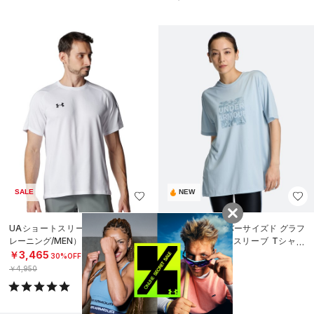
SALE
NEW
UAショートスリーブ Tシャツ（ト
UAテック オーバーサイズド グラフ
レーニング/MEN）
ィック ショートスリーブ Tシャツ
（トレーニング/WOMEN）
￥3,465
￥4,950
30%OFF
￥4,950