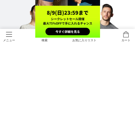
検索
お気に入りリスト
カート
メニュー
NEW
UAパフォーマンスコットン ショー
UAテック ショートスリーブTシャ
トスリーブ Tシャツ（トレーニング/
ツ2.0（トレーニング/MEN）
WOMEN）
￥3,410
￥3,960