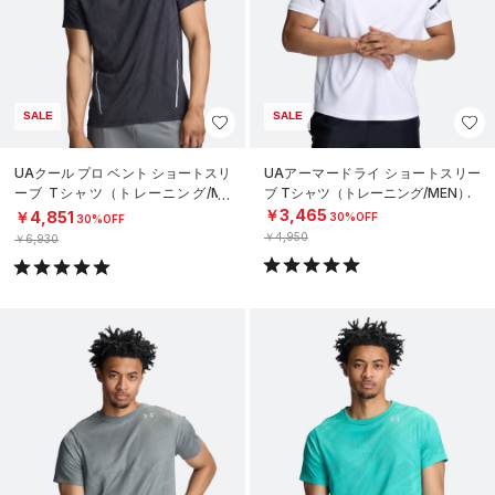
SALE
SALE
UAクール プロ ベント ショートスリ
UAアーマードライ ショートスリー
ーブ Tシャツ（トレーニング/ME
ブ Tシャツ（トレーニング/MEN）
N）
￥3,465
￥4,851
30%OFF
30%OFF
￥4,950
￥6,930