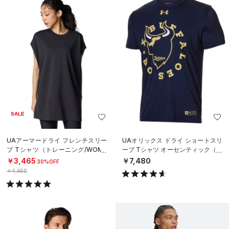
SALE
UAアーマードライ フレンチスリー
UAオリックス ドライ ショートスリ
ブ Tシャツ（トレーニング/WOME
ーブ Tシャツ オーセンティック（ベ
N）
ースボール/MEN）
￥3,465
￥7,480
30%OFF
￥4,950