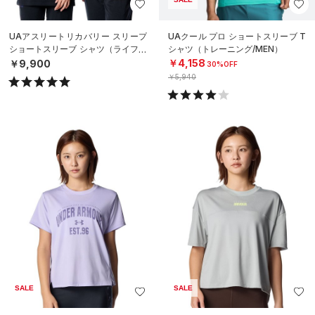
UAアスリートリカバリー スリープ
UAクール プロ ショートスリーブ T
ショートスリーブ シャツ（ライフス
シャツ（トレーニング/MEN）
タイル/UNISEX）
￥4,158
￥9,900
30%OFF
￥5,940
SALE
SALE