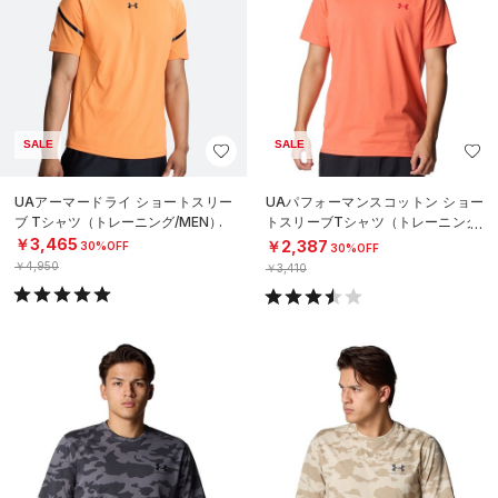
SALE
SALE
UAアーマードライ ショートスリー
UAパフォーマンスコットン ショー
ブ Tシャツ（トレーニング/MEN）
トスリーブTシャツ（トレーニング/
MEN）
￥3,465
￥2,387
30%OFF
30%OFF
￥4,950
￥3,410