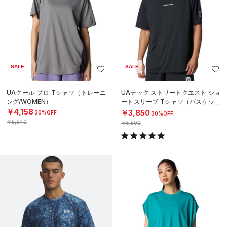
SALE
SALE
UAクール プロ Tシャツ（トレーニ
UAテック ストリートクエスト ショ
ング/WOMEN）
ートスリーブ Tシャツ（バスケット
ボール/MEN）
￥4,158
￥3,850
30%OFF
30%OFF
￥5,940
￥5,500