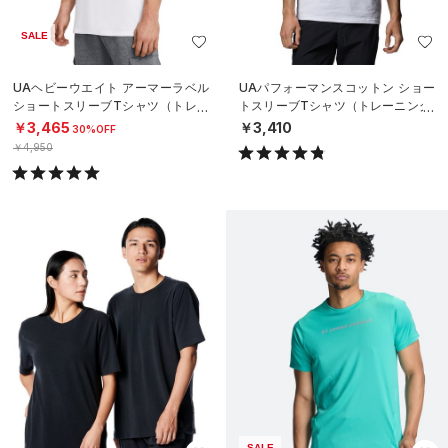
SALE
UAヘビーウエイト アーマーラベル
UAパフォーマンスコットン ショー
ショートスリーブTシャツ（トレー
トスリーブTシャツ（トレーニング/
ニング/MEN）
MEN）
￥3,465
￥3,410
30%OFF
￥4,950
SALE