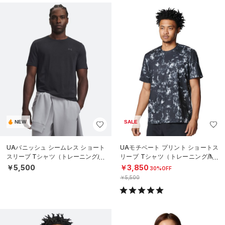
NEW
SALE
UAバニッシュ シームレス ショート
UAモチベート プリント ショートス
スリーブ Tシャツ（トレーニング/M
リーブ Tシャツ（トレーニング/ME
EN）
N）
￥5,500
￥3,850
30%OFF
￥5,500