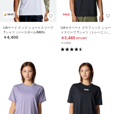
NEW
SALE
UAヤード テック ショートスリーブ
UAモチベート グラフィック ショー
Tシャツ（ベースボール/MEN）
トスリーブ Tシャツ（トレーニング/
MEN）
￥4,400
￥3,465
30%OFF
￥4,950