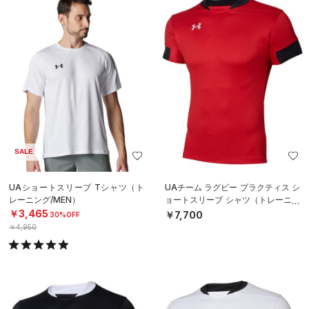
SALE
UAショートスリーブ Tシャツ（ト
UAチーム ラグビー プラクティス シ
レーニング/MEN）
ョートスリーブ シャツ（トレーニン
グ/MEN）
￥3,465
￥7,700
30%OFF
￥4,950