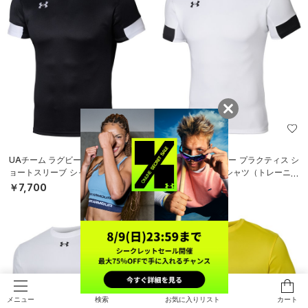
UAチーム ラグビー プラクティス シ
UAチーム ラグビー プラクティス シ
ョートスリーブ シャツ（トレーニン
ョートスリーブ シャツ（トレーニン
グ/MEN）
グ/MEN）
￥7,700
￥7,700
検索
お気に入りリスト
カート
メニュー