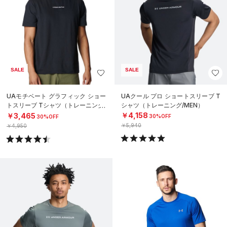
SALE
SALE
UAモチベート グラフィック ショー
UAクール プロ ショートスリーブ T
トスリーブ Tシャツ（トレーニング/
シャツ（トレーニング/MEN）
MEN）
￥4,158
￥3,465
30%OFF
30%OFF
￥5,940
￥4,950