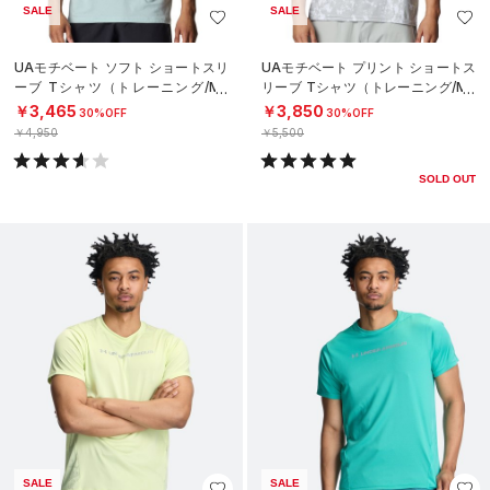
SALE
SALE
UAモチベート ソフト ショートスリ
UAモチベート プリント ショートス
ーブ Tシャツ（トレーニング/ME
リーブ Tシャツ（トレーニング/ME
N）
N）
￥3,465
￥3,850
30%OFF
30%OFF
￥4,950
￥5,500
SOLD OUT
SALE
SALE