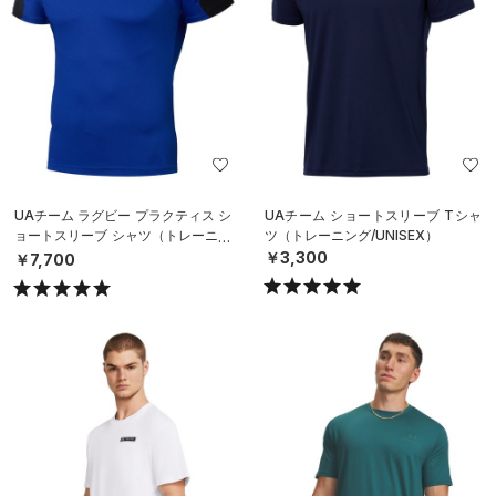
UAチーム ラグビー プラクティス シ
UAチーム ショートスリーブ Tシャ
ョートスリーブ シャツ（トレーニン
ツ（トレーニング/UNISEX）
グ/MEN）
￥3,300
￥7,700