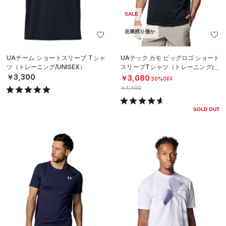
SALE
在庫残り僅か
UAチーム ショートスリーブ Tシャ
UAテック カモ ビッグロゴ ショート
ツ（トレーニング/UNISEX）
スリーブTシャツ（トレーニング/M
EN）
￥3,300
￥3,080
30%OFF
￥4,400
SOLD OUT