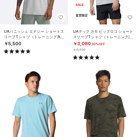
SALE
直営限定
UAバニッシュ エナジー ショートス
UAテック カモ ビッグロゴ ショート
リーブTシャツ（トレーニング/ME
スリーブTシャツ（トレーニング/M
N）
EN）
￥5,500
￥3,080
30%OFF
￥4,400