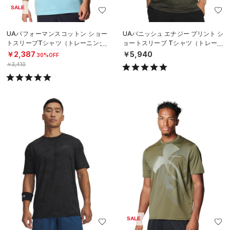
SALE
UAパフォーマンスコットン ショー
UAバニッシュ エナジー プリント シ
トスリーブTシャツ（トレーニング/
ョートスリーブ Tシャツ（トレーニ
MEN）
ング/MEN）
￥2,387
￥5,940
30%OFF
￥3,410
SALE