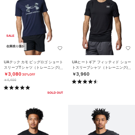
SALE
在庫残り僅か
UAテック カモ ビッグロゴ ショート
UAヒートギア フィッティド ショー
スリーブTシャツ（トレーニング/M
トスリーブシャツ（トレーニング/M
EN）
EN）
￥3,080
￥3,960
30%OFF
￥4,400
SOLD OUT