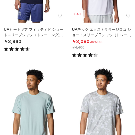
SALE
UAヒートギア フィッティド ショー
UAテック エクストララージロゴ シ
トスリーブシャツ（トレーニング/M
ョートスリーブ Tシャツ（トレーニ
EN）
ング/MEN）
￥3,960
￥3,080
30%OFF
￥4,400