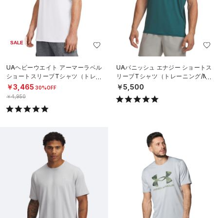
SALE
UAヘビーウエイト アーマーラベル
UAバニッシュ エナジー ショートス
ショートスリーブTシャツ（トレー
リーブTシャツ（トレーニング/ME
ニング/MEN）
N）
￥3,465
￥5,500
30%OFF
￥4,950