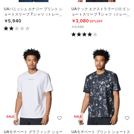
UAバニッシュ エナジー プリント シ
UAテック エクストララージロゴ シ
ョートスリーブ Tシャツ（トレーニ
ョートスリーブ Tシャツ（トレーニ
ング/MEN）
ング/MEN）
￥5,940
￥3,080
30%OFF
￥4,400
SALE
SALE
UAモチベート グラフィック ショー
UAモチベート プリント ショートス