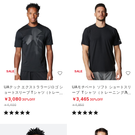
SALE
SALE
UAテック エクストララージロゴ シ
UAモチベート ソフト ショートスリ
ョートスリーブ Tシャツ（トレーニ
ーブ Tシャツ（トレーニング/ME
ング/MEN）
N）
￥3,080
￥3,465
30%OFF
30%OFF
￥4,400
￥4,950