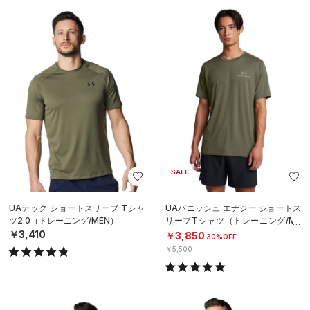
SALE
UAテック ショートスリーブ Tシャ
UAバニッシュ エナジー ショートス
ツ2.0（トレーニング/MEN）
リーブTシャツ（トレーニング/ME
N）
￥3,410
￥3,850
30%OFF
￥5,500