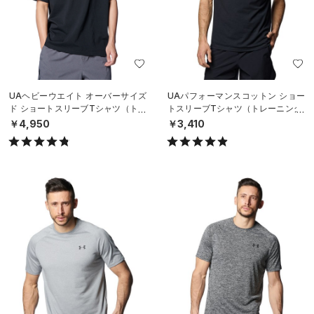
UAヘビーウエイト オーバーサイズ
UAパフォーマンスコットン ショー
ド ショートスリーブTシャツ（トレ
トスリーブTシャツ（トレーニング/
ーニング/MEN）
MEN）
￥4,950
￥3,410