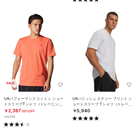
SALE
UAパフォーマンスコットン ショー
UAバニッシュ エナジー プリント シ
トスリーブTシャツ（トレーニング/
ョートスリーブ Tシャツ（トレーニ
MEN）
ング/MEN）
￥2,387
￥5,940
30%OFF
￥3,410