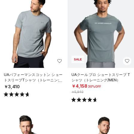
SALE
UAパフォーマンスコットン ショー
UAクール プロ ショートスリーブ T
トスリーブTシャツ（トレーニング/
シャツ（トレーニング/MEN）
MEN）
￥4,158
￥3,410
30%OFF
￥5,940