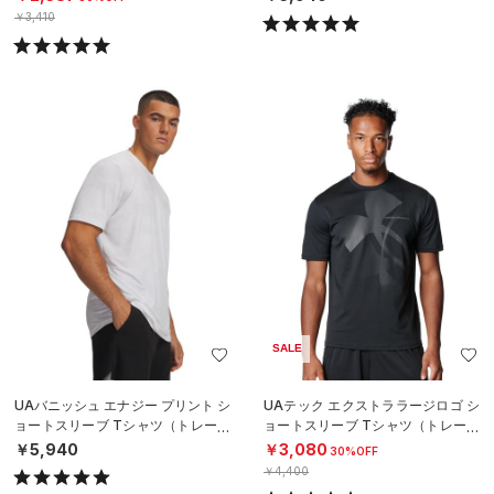
￥3,410
SALE
UAバニッシュ エナジー プリント シ
UAテック エクストララージロゴ シ
ョートスリーブ Tシャツ（トレーニ
ョートスリーブ Tシャツ（トレーニ
ング/MEN）
ング/MEN）
￥5,940
￥3,080
30%OFF
￥4,400