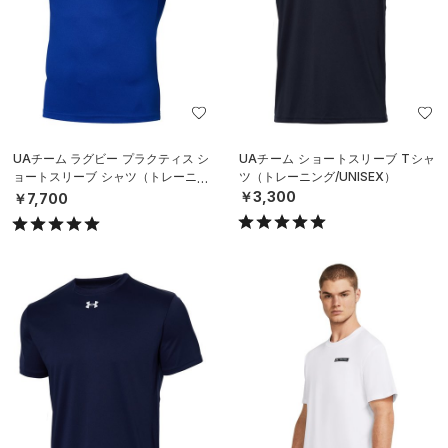
UAチーム ラグビー プラクティス シ
UAチーム ショートスリーブ Tシャ
ョートスリーブ シャツ（トレーニン
ツ（トレーニング/UNISEX）
グ/MEN）
￥3,300
￥7,700