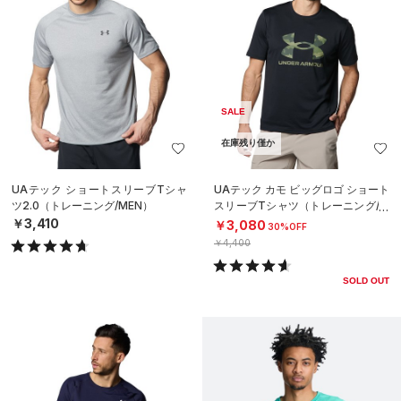
SALE
在庫残り僅か
UAテック ショートスリーブTシャ
UAテック カモ ビッグロゴ ショート
ツ2.0（トレーニング/MEN）
スリーブTシャツ（トレーニング/M
EN）
￥3,410
￥3,080
30%OFF
￥4,400
SOLD OUT