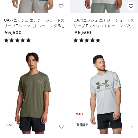
UAバニッシュ エナジー ショートス
UAバニッシュ エナジー ショートス
リーブTシャツ（トレーニング/ME
リーブTシャツ（トレーニング/ME
N）
N）
￥5,500
￥5,500
SALE
SALE
直営限定