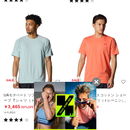
SALE
SALE
UAモチベート ソフト ショートスリ
UAパフォーマンスコットン ショー
ーブ Tシャツ（トレーニング/ME
トスリーブTシャツ（トレーニング/
N）
MEN）
￥3,465
￥2,387
30%OFF
30%OFF
￥4,950
￥3,410