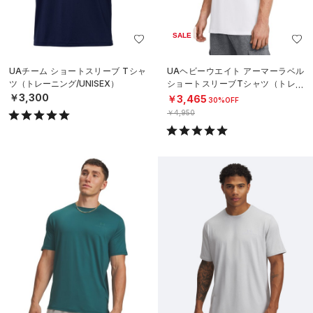
SALE
UAチーム ショートスリーブ Tシャ
UAヘビーウエイト アーマーラベル
ツ（トレーニング/UNISEX）
ショートスリーブTシャツ（トレー
ニング/MEN）
￥3,300
￥3,465
30%OFF
￥4,950