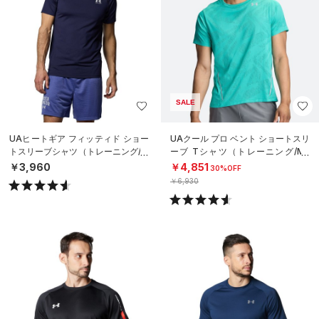
SALE
UAヒートギア フィッティド ショー
UAクール プロ ベント ショートスリ
トスリーブシャツ（トレーニング/M
ーブ Tシャツ（トレーニング/ME
EN）
N）
￥3,960
￥4,851
30%OFF
￥6,930