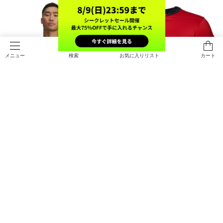
検索
お気に入りリスト
カート
メニュー
UAバニッシュ エナジー プリント シ
UAチーム ラグビー プラクティス シ
ョートスリーブ Tシャツ（トレーニ
ョートスリーブ シャツ（トレーニン
ング/MEN）
グ/MEN）
￥5,940
￥7,700