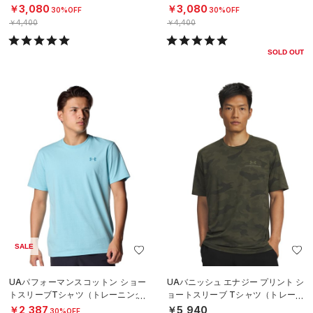
EN）
EN）
￥3,080
￥3,080
30%OFF
30%OFF
￥4,400
￥4,400
SOLD OUT
SALE
UAパフォーマンスコットン ショー
UAバニッシュ エナジー プリント シ
トスリーブTシャツ（トレーニング/
ョートスリーブ Tシャツ（トレーニ
MEN）
ング/MEN）
￥2,387
￥5,940
30%OFF