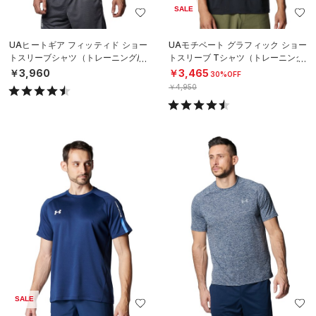
SALE
UAヒートギア フィッティド ショー
UAモチベート グラフィック ショー
トスリーブシャツ（トレーニング/M
トスリーブ Tシャツ（トレーニング/
EN）
MEN）
￥3,960
￥3,465
30%OFF
￥4,950
SALE