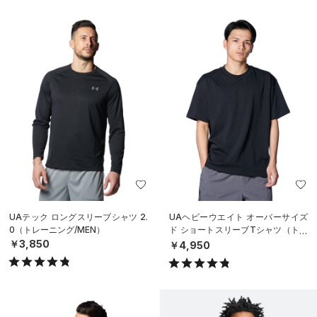
UAテック ロングスリーブシャツ 2.
UAヘビーウエイト オーバーサイズ
0（トレーニング/MEN）
ド ショートスリーブTシャツ（トレ
ーニング/MEN）
￥3,850
￥4,950