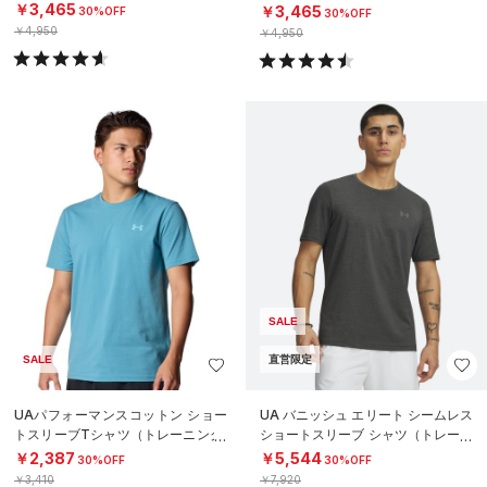
MEN）
￥3,465
￥3,465
30%OFF
30%OFF
￥4,950
￥4,950
SALE
SALE
直営限定
UAパフォーマンスコットン ショー
UA バニッシュ エリート シームレス
トスリーブTシャツ（トレーニング/
ショートスリーブ シャツ（トレーニ
MEN）
ング/MEN）
￥2,387
￥5,544
30%OFF
30%OFF
￥3,410
￥7,920