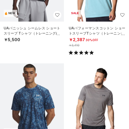
NEW
SALE
UAバニッシュ シームレス ショート
UAパフォーマンスコットン ショー
スリーブ Tシャツ（トレーニング/M
トスリーブTシャツ（トレーニング/
EN）
MEN）
￥5,500
￥2,387
30%OFF
￥3,410