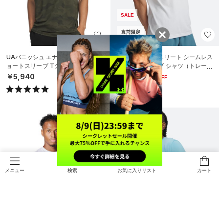
SALE
直営限定
UAバニッシュ エナジー プリント シ
UA バニッシュ エリート シームレス
ョートスリーブ Tシャツ（トレーニ
ショートスリーブ シャツ（トレーニ
ング/MEN）
ング/MEN）
￥5,940
￥5,544
30%OFF
￥7,920
検索
お気に入りリスト
カート
メニュー