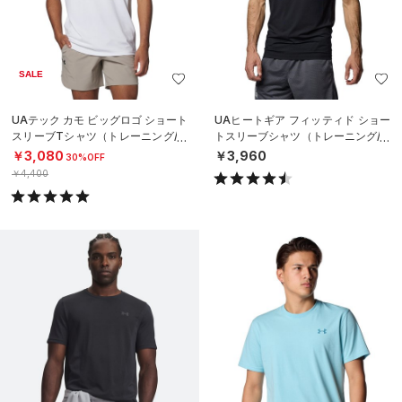
SALE
UAテック カモ ビッグロゴ ショート
UAヒートギア フィッティド ショー
スリーブTシャツ（トレーニング/M
トスリーブシャツ（トレーニング/M
EN）
EN）
￥3,080
￥3,960
30%OFF
￥4,400