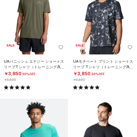
SALE
SALE
UAバニッシュ エナジー ショートス
UAモチベート プリント ショートス
リーブTシャツ（トレーニング/ME
リーブ Tシャツ（トレーニング/ME
N）
N）
￥3,850
￥3,850
30%OFF
30%OFF
￥5,500
￥5,500