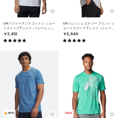
UAパフォーマンスコットン ショー
UAバニッシュ エナジー プリント シ
トスリーブTシャツ（トレーニング/
ョートスリーブ Tシャツ（トレーニ
MEN）
ング/MEN）
￥3,410
￥5,940
NEW
SALE