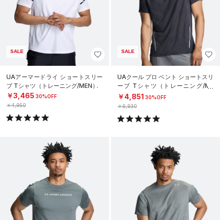
SALE
SALE
UAアーマードライ ショートスリー
UAクール プロ ベント ショートスリ
ブ Tシャツ（トレーニング/MEN）
ーブ Tシャツ（トレーニング/ME
N）
￥3,465
￥4,851
30%OFF
30%OFF
￥4,950
￥6,930