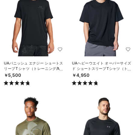
UAバニッシュ エナジー ショートス
UAヘビーウエイト オーバーサイズ
リーブTシャツ（トレーニング/ME
ド ショートスリーブTシャツ（トレ
N）
ーニング/MEN）
￥5,500
￥4,950