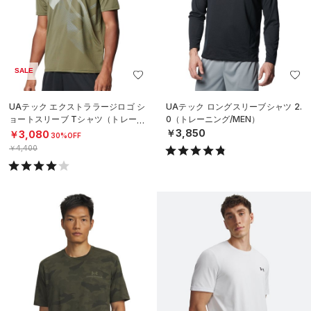
SALE
UAテック エクストララージロゴ シ
UAテック ロングスリーブシャツ 2.
ョートスリーブ Tシャツ（トレーニ
0（トレーニング/MEN）
ング/MEN）
￥3,850
￥3,080
30%OFF
￥4,400