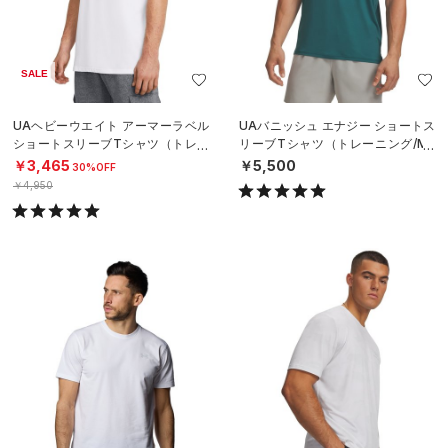
SALE
UAヘビーウエイト アーマーラベル
UAバニッシュ エナジー ショートス
ショートスリーブTシャツ（トレー
リーブTシャツ（トレーニング/ME
ニング/MEN）
N）
￥3,465
￥5,500
30%OFF
￥4,950