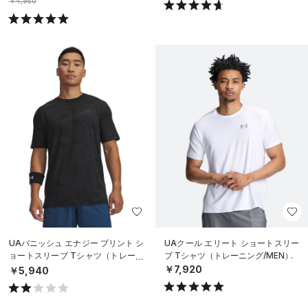
￥4,950
UAバニッシュ エナジー プリント シ
UAクール エリート ショートスリー
ョートスリーブ Tシャツ（トレーニ
ブ Tシャツ（トレーニング/MEN）
ング/MEN）
￥7,920
￥5,940