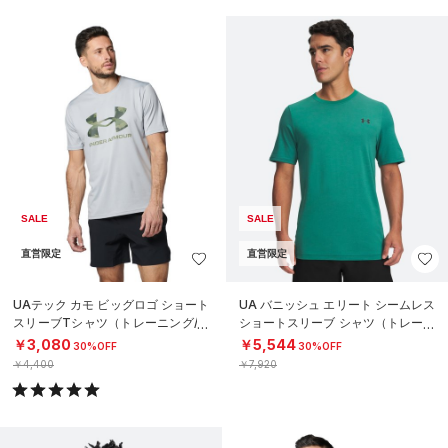
SALE
SALE
直営限定
直営限定
UAテック カモ ビッグロゴ ショート
UA バニッシュ エリート シームレス
スリーブTシャツ（トレーニング/M
ショートスリーブ シャツ（トレーニ
EN）
ング/MEN）
￥3,080
￥5,544
30%OFF
30%OFF
￥4,400
￥7,920