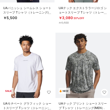
UAバニッシュ シームレス ショート
UAテック エクストララージロゴ シ
スリーブ Tシャツ（トレーニング/M
ョートスリーブ Tシャツ（トレーニ
EN）
ング/MEN）
￥5,500
￥3,080
30%OFF
￥4,400
SALE
NEW
UAモチベート グラフィック ショー
UAテック プリント ショートスリー
トスリーブ Tシャツ（トレーニング/
ブ Tシャツ（トレーニング/MEN）