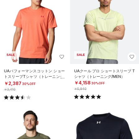
SALE
SALE
UAパフォーマンスコットン ショー
UAクール プロ ショートスリーブ T
トスリーブTシャツ（トレーニング/
シャツ（トレーニング/MEN）
MEN）
￥4,158
￥2,387
30%OFF
30%OFF
￥5,940
￥3,410