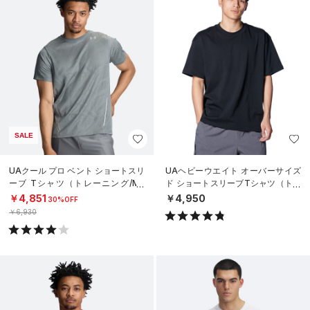
SALE
UAクール プロ ベント ショートスリ
UAヘビーウエイト オーバーサイズ
ーブ Tシャツ（トレーニング/ME
ド ショートスリーブTシャツ（トレ
N）
ーニング/MEN）
￥4,851
￥4,950
30%OFF
￥6,930