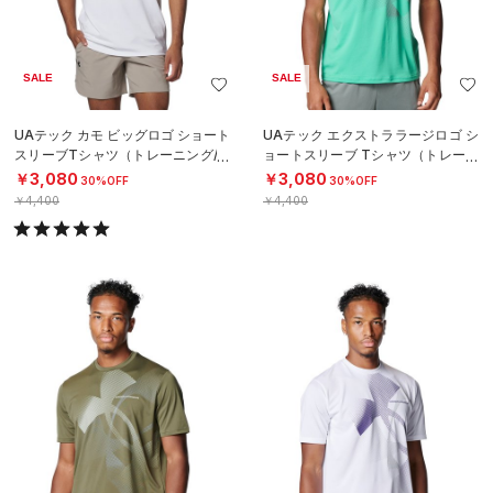
SALE
SALE
UAテック カモ ビッグロゴ ショート
UAテック エクストララージロゴ シ
スリーブTシャツ（トレーニング/M
ョートスリーブ Tシャツ（トレーニ
EN）
ング/MEN）
￥3,080
￥3,080
30%OFF
30%OFF
￥4,400
￥4,400