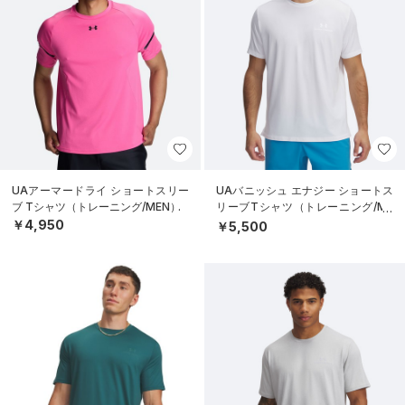
UAアーマードライ ショートスリー
UAバニッシュ エナジー ショートス
ブ Tシャツ（トレーニング/MEN）
リーブTシャツ（トレーニング/ME
N）
￥4,950
￥5,500