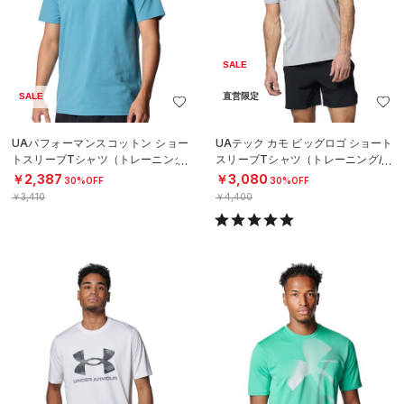
SALE
SALE
直営限定
UAパフォーマンスコットン ショー
UAテック カモ ビッグロゴ ショート
トスリーブTシャツ（トレーニング/
スリーブTシャツ（トレーニング/M
MEN）
EN）
￥2,387
￥3,080
30%OFF
30%OFF
￥3,410
￥4,400