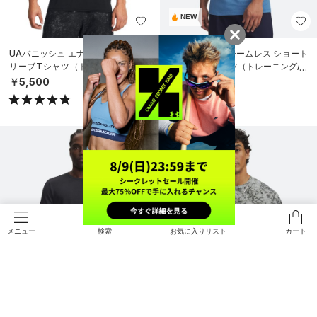
NEW
UAバニッシュ エナジー ショートス
UAバニッシュ シームレス ショート
リーブTシャツ（トレーニング/ME
スリーブ Tシャツ（トレーニング/M
N）
EN）
￥5,500
￥5,500
検索
お気に入りリスト
カート
メニュー
NEW
NEW