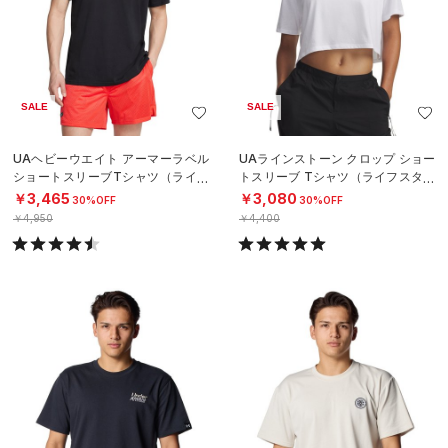
SALE
SALE
UAヘビーウエイト アーマーラベル
UAラインストーン クロップ ショー
ショートスリーブTシャツ（ライフ
トスリーブ Tシャツ（ライフスタイ
スタイル/MEN）
ル/WOMEN）
￥3,465
￥3,080
30%OFF
30%OFF
￥4,950
￥4,400