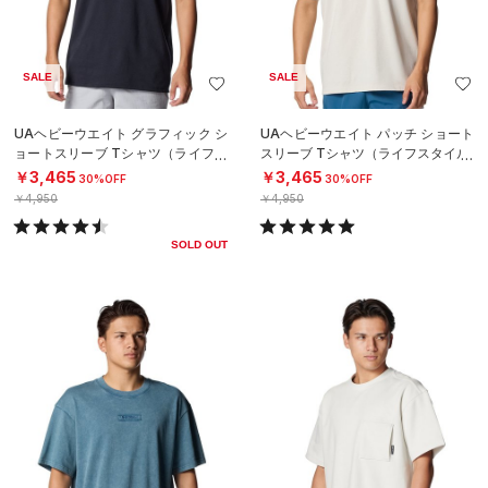
SALE
SALE
UAヘビーウエイト グラフィック シ
UAヘビーウエイト パッチ ショート
ョートスリーブ Tシャツ（ライフス
スリーブ Tシャツ（ライフスタイル/
タイル/MEN）
MEN）
￥3,465
￥3,465
30%OFF
30%OFF
￥4,950
￥4,950
SOLD OUT