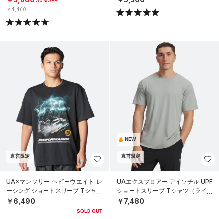
30%OFF
￥4,400
NEW
直営限定
直営限定
UA×マンソリー ヘビーウエイト レ
UAエクスプロアー アイソチル UPF
ーシング ショートスリーブ Tシャツ
ショートスリーブ Tシャツ（ライフ
（ライフスタイル/MEN）
スタイル/MEN）
￥6,490
￥7,480
SOLD OUT