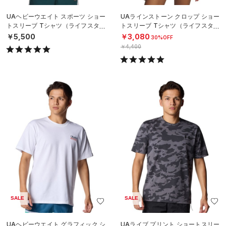
UAヘビーウエイト スポーツ ショー
UAラインストーン クロップ ショー
トスリーブ Tシャツ（ライフスタイ
トスリーブ Tシャツ（ライフスタイ
ル/MEN）
ル/WOMEN）
￥5,500
￥3,080
30%OFF
￥4,400
SALE
SALE
UAヘビーウエイト グラフィック シ
UAライブ プリント ショートスリー