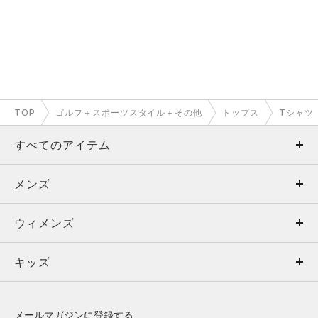
TOP
ゴルフ＋スポーツスタイル＋その他
トップス
Tシャツ
すべてのアイテム
メンズ
メンズ
ウィメンズ
トップス
ウィメンズ
キッズ
トップス
ボトムス
キッズ
トップス
ボトムス
シューズ
シューズ
メールマガジンに登録する