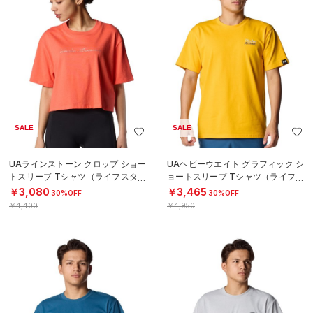
SALE
SALE
UAラインストーン クロップ ショー
UAヘビーウエイト グラフィック シ
トスリーブ Tシャツ（ライフスタイ
ョートスリーブ Tシャツ（ライフス
ル/WOMEN）
タイル/MEN）
￥3,080
￥3,465
30%OFF
30%OFF
￥4,400
￥4,950