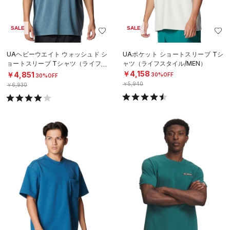
SALE
SALE
UAヘビーウエイト ウォッシュド シ
UAポケット ショートスリーブ Tシ
ョートスリーブ Tシャツ（ライフス
ャツ（ライフスタイル/MEN）
タイル/MEN）
￥4,158
￥4,851
30%OFF
30%OFF
￥5,940
￥6,930