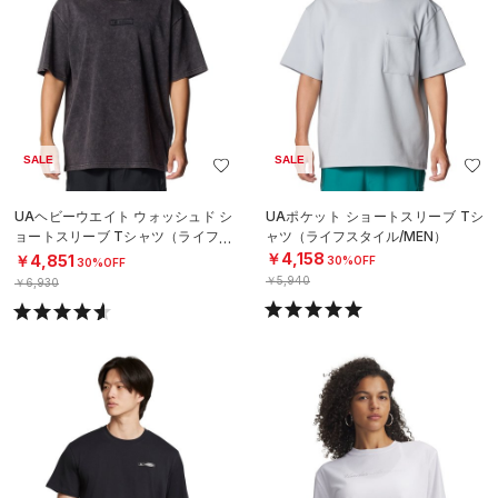
SALE
SALE
UAヘビーウエイト ウォッシュド シ
UAポケット ショートスリーブ Tシ
ョートスリーブ Tシャツ（ライフス
ャツ（ライフスタイル/MEN）
タイル/MEN）
￥4,158
￥4,851
30%OFF
30%OFF
￥5,940
￥6,930