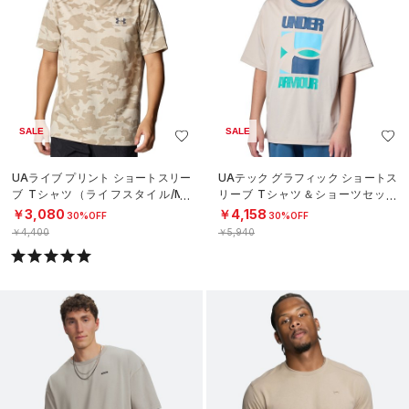
SALE
SALE
UAライブ プリント ショートスリー
UAテック グラフィック ショートス
ブ Tシャツ（ライフスタイル/ME
リーブ Tシャツ＆ショーツセット
N）
（トレーニング/BOYS）
￥3,080
￥4,158
30%OFF
30%OFF
￥4,400
￥5,940