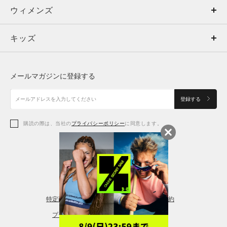
ウィメンズ
トップス
ウィメンズ
キッズ
トップス
ボトムス
キッズ
トップス
ボトムス
シューズ
シューズ
メールマガジンに登録する
ボトムス
シューズ
アクセサリー
アクセサリー
登録する
シューズ
アクセサリー
購読の際は、当社の
プライバシーポリシー
に同意します。
アクセサリー
スポーツブラ
レギンス＆タイツ
特定商取引法に基づく通販の表記
会員規約
プライバシーポリシー