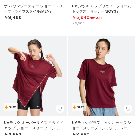
ザ バウンシーティー ショートスリ
UAいわきFC レプリカユニフォーム
ーブ（ライフスタイル/MEN）
トップス（サッカー/BOYS）
￥9,460
￥5,940
40%OFF
￥9,900
NEW
NEW
UAテック オーバーサイズド タイド
UAテック グラフィック ボックス シ
アップ ショートスリーブ Tシャツ
ョートスリーブ Tシャツ（トレーニ
（トレーニング/WOMEN）
ング/WOMEN）
￥4,950
￥3,960