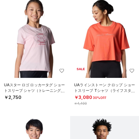
SALE
UAスター ロゴ ロッカータグ ショー
UAラインストーン クロップ ショー
トスリーブ シャツ（トレーニング/G
トスリーブ Tシャツ（ライフスタイ
IRLS）
ル/WOMEN）
￥2,750
￥3,080
30%OFF
￥4,400