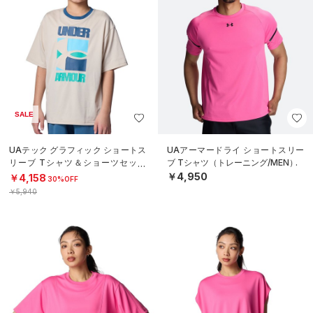
SALE
UAテック グラフィック ショートス
UAアーマードライ ショートスリー
リーブ Tシャツ＆ショーツセット
ブ Tシャツ（トレーニング/MEN）
（トレーニング/BOYS）
￥4,950
￥4,158
30%OFF
￥5,940