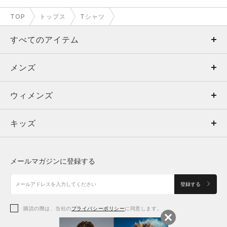
TOP
トップス
Tシャツ
すべてのアイテム
メンズ
メンズ
ウィメンズ
トップス
ウィメンズ
キッズ
トップス
ボトムス
キッズ
トップス
ボトムス
シューズ
シューズ
メールマガジンに登録する
ボトムス
シューズ
アクセサリー
アクセサリー
登録する
シューズ
アクセサリー
購読の際は、当社の
プライバシーポリシー
に同意します。