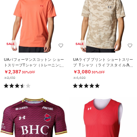
SALE
SALE
UAパフォーマンスコットン ショー
UAライブ プリント ショートスリー
トスリーブTシャツ（トレーニング/
ブ Tシャツ（ライフスタイル/ME
MEN）
N）
￥2,387
￥3,080
30%OFF
30%OFF
￥3,410
￥4,400