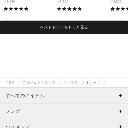
￥5,940
￥5,500
￥5,500
ベストセラーをもっと見る
TOP
プロジェクトロック
トップス
Tシャツ
すべてのアイテム
メンズ
メンズ
ウィメンズ
トップス
ウィメンズ