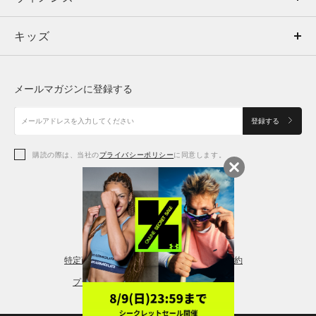
キッズ
トップス
ボトムス
キッズ
トップス
ボトムス
シューズ
シューズ
メールマガジンに登録する
ボトムス
シューズ
アクセサリー
アクセサリー
登録する
シューズ
アクセサリー
購読の際は、当社の
プライバシーポリシー
に同意します。
アクセサリー
スポーツブラ
レギンス＆タイツ
特定商取引法に基づく通販の表記
会員規約
プライバシーポリシー