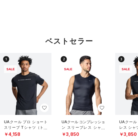
ベストセラー
1
2
3
SALE
SALE
SALE
UAクール プロ ショート
UAクール コンプレッショ
UAクール
スリーブ Tシャツ（トレ
ン スリーブレス シャツ
レス シャ
ーニング/MEN）
（トレーニング/MEN）
グ/MEN）
￥4,158
￥3,850
￥3,850