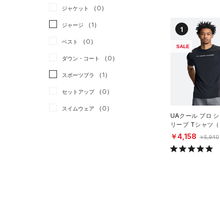
（0）
ジャケット
（1）
ジャージ
1
（0）
ベスト
SALE
（0）
ダウン・コート
（1）
スポーツブラ
（0）
セットアップ
（0）
スイムウェア
UAクール プロ 
リーブ Tシャツ
ボトムス
ング/MEN）
￥4,158
￥5,940
アクセサリー
すべてのボトムス
シューズ
すべてのアクセサリー
（1）
レギンス&タイツ
すべてのシューズ
（0）
バックパック
（2）
ショートパンツ
サイズ
（0）
スポーツシューズ
ショルダー＆トートバッグ
（1）
パンツ(ロングパンツ)
（0）
カテゴリーを選択してください。
カラー
（0）
スパイク
（0）
スウェット＆フリース
（0）