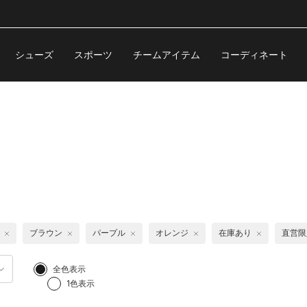
シューズ
スポーツ
チームアイテム
コーディネート
ブラウン
パープル
オレンジ
在庫あり
直営限
全色表示
1色表示