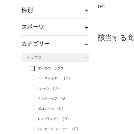
0件
通常価格
（0）
性別
セール
（0）
メンズ
（0）
スポーツ
ウィメンズ
（0）
該当する
ベースボール
（0）
ボーイズ
（0）
カテゴリー
バスケットボール
（0）
ガールズ
（0）
トップス
ゴルフ
（0）
ユニセックス
（0）
トレーニング
すべてのトップス
（0）
ランニング
（0）
（0）
ベースレイヤー
スポーツスタイル
（0）
（0）
Tシャツ
アメリカンフットボール
（0）
タンクトップ
（0）
（0）
ポロシャツ
サッカー
（0）
（0）
ロングTシャツ
リカバリー
（0）
（0）
パーカー&トレーナー
その他
（0）