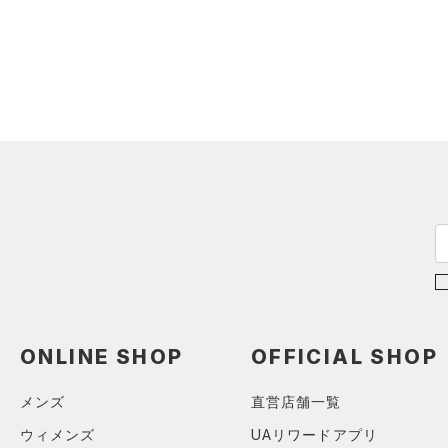
サックパック
スポーツスタイルシューズ
（0）
アンダーウェア
（4）
（0）
ウェストバッグ
（0）
ブラック
スカート
ホワイト
ブラウン
グリーン
（0）
サンダル
（0）
ダッフルバッグ
（0）
スイムウェア
（0）
キャップ＆ビーニー
ブルー
パープル
レッド
イエロー
（0）
ベルト
（0）
グローブ・手袋
オレンジ
その他
（0）
アイウェア
リストバンド＆ヘッドバンド
価格
（0）
（0）
スポーツマスク
テクノロジー
～
（0）
円
円
ソックス
FLOW(フロー)
（0）
ONLINE SHOP
OFFICIAL SHOP
在庫
（0）
ネックウォーマー
HOVR(ホバー)
（0）
（0）
スリーブ
メンズ
直営店舗一覧
在庫あり
CHARGED(チャージド)
（0）
（0）
タオル
ウィメンズ
UAリワードアプリ
MICRO G(マイクロＧ)
（0）