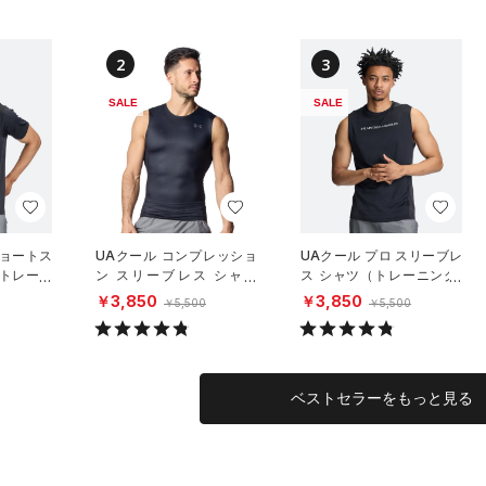
2
3
SALE
SALE
ショートス
UAクール コンプレッショ
UAクール プロ スリーブレ
（トレーニ
ン スリーブレス シャツ
ス シャツ（トレーニング/
（トレーニング/MEN）
MEN）
￥3,850
￥3,850
￥5,500
￥5,500
ベストセラーをもっと見る