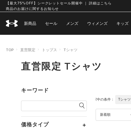
【最大75%OFF】シークレットセール開催中 ｜ 詳細はこちら
商品のお届けに関するお知らせ
新商品
セール
メンズ
ウィメンズ
キッズ
TOP
直営限定
トップス
Tシャツ
直営限定 Tシャツ
キーワード
選択中の条件：
Tシャツ
新着順
価格タイプ