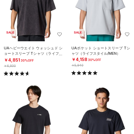
SALE
SALE
UAヘビーウエイト ウォッシュド シ
UAポケット ショートスリーブ Tシ
ョートスリーブ Tシャツ（ライフス
ャツ（ライフスタイル/MEN）
タイル/MEN）
￥4,158
￥4,851
30%OFF
30%OFF
￥5,940
￥6,930