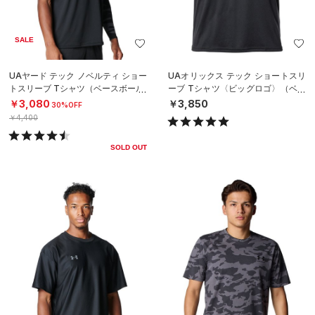
SALE
UAヤード テック ノベルティ ショー
UAオリックス テック ショートスリ
トスリーブ Tシャツ（ベースボール/
ーブ Tシャツ〈ビッグロゴ〉（ベー
MEN）
スボール/UNISEX）
￥3,080
￥3,850
30%OFF
￥4,400
SOLD OUT