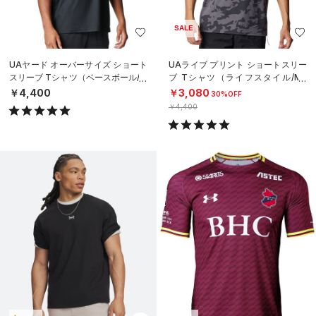
SALE
UAヤード オーバーサイズ ショート
UAライブ プリント ショートスリー
スリーブ Tシャツ（ベースボール/M
ブ Tシャツ（ライフスタイル/ME
EN）
N）
￥4,400
￥3,080
30%OFF
￥4,400