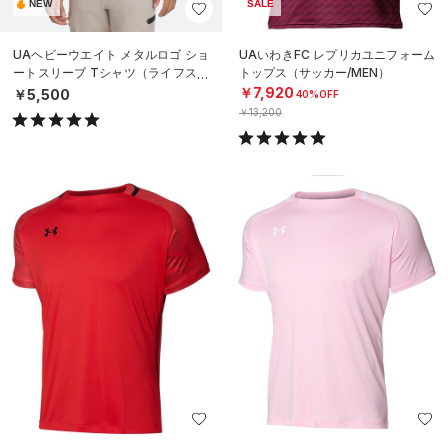
NEW
SALE
UAヘビーウエイト メタルロゴ ショ
UAいわきFC レプリカユニフォーム
ートスリーブ Tシャツ（ライフスタ
トップス（サッカー/MEN）
イル/MEN）
￥7,920
￥5,500
40%OFF
￥13,200