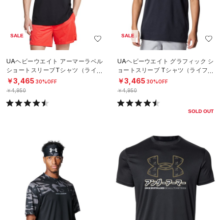
SALE
SALE
UAヘビーウエイト アーマーラベル
UAヘビーウエイト グラフィック シ
ショートスリーブTシャツ（ライフ
ョートスリーブ Tシャツ（ライフス
スタイル/MEN）
タイル/MEN）
￥3,465
￥3,465
30%OFF
30%OFF
￥4,950
￥4,950
SOLD OUT