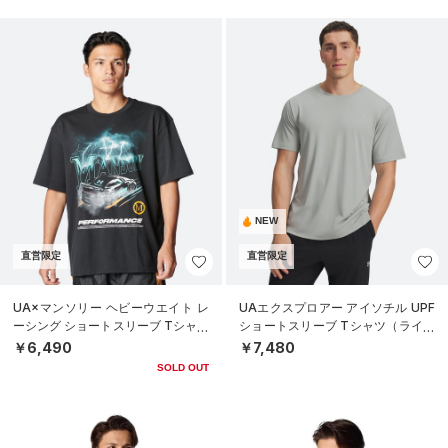
NEW
直営限定
直営限定
UA×マンソリー ヘビーウエイト レ
UAエクスプロアー アイソチル UPF
ーシング ショートスリーブ Tシャツ
ショートスリーブ Tシャツ（ライフ
（ライフスタイル/MEN）
スタイル/MEN）
￥6,490
￥7,480
SOLD OUT