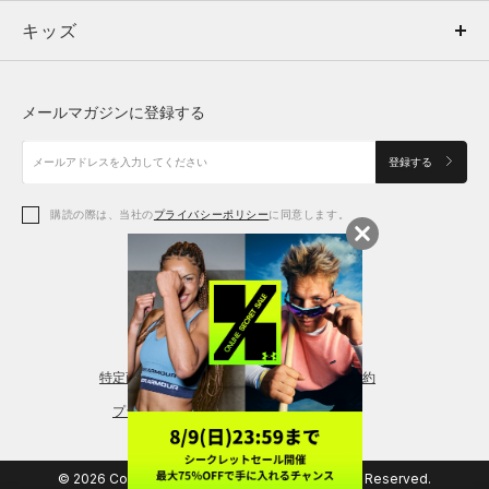
キッズ
トップス
ボトムス
キッズ
トップス
ボトムス
シューズ
シューズ
メールマガジンに登録する
ボトムス
シューズ
アクセサリー
アクセサリー
登録する
シューズ
アクセサリー
購読の際は、当社の
プライバシーポリシー
に同意します。
アクセサリー
スポーツブラ
レギンス＆タイツ
特定商取引法に基づく通販の表記
会員規約
プライバシーポリシー
© 2026 Copyright DOME Corporation. All Rights Reserved.