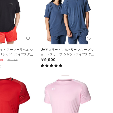
イト アーマーラベル シ
UAアスリートリカバリー スリープ シ
ブTシャツ（ライフスタイ
ョートスリーブ シャツ（ライフスタイ
ル/UNISEX）
￥9,900
OFF
￥4,950