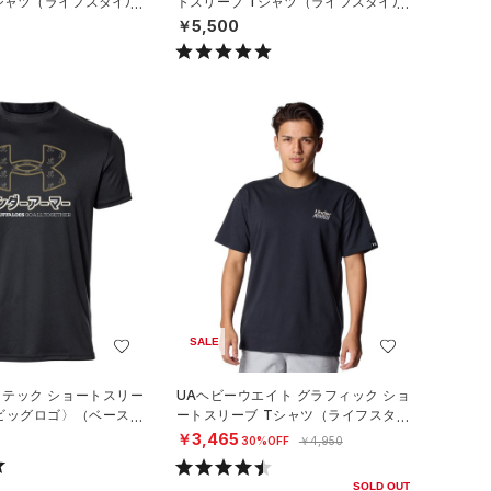
シャツ（ライフスタイル/
トスリーブ Tシャツ（ライフスタイル/
MEN）
￥5,500
SALE
 テック ショートスリー
UAヘビーウエイト グラフィック ショ
〈ビッグロゴ〉（ベースボ
ートスリーブ Tシャツ（ライフスタイ
）
ル/MEN）
￥3,465
30%OFF
￥4,950
SOLD OUT