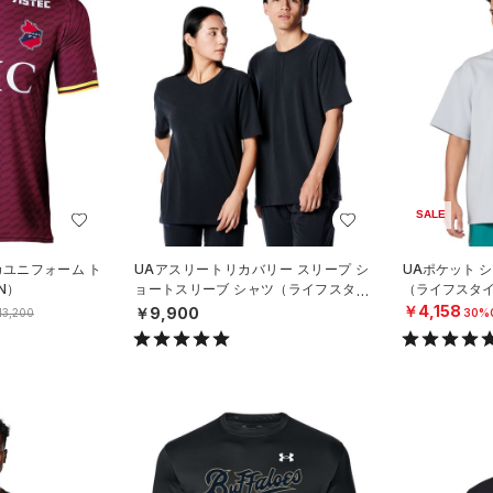
SALE
カユニフォーム ト
UAアスリートリカバリー スリープ シ
UAポケット 
N）
ョートスリーブ シャツ（ライフスタイ
（ライフスタイ
ル/UNISEX）
￥4,158
￥9,900
13,200
30%