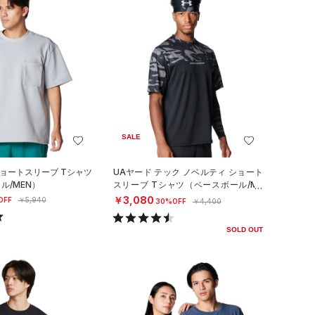
SALE
ショートスリーブ Tシャツ
UAヤード テック ノベルティ ショート
ル/MEN）
スリーブ Tシャツ（ベースボール/ME
N）
￥3,080
OFF
￥5,940
30%OFF
￥4,400
SOLD OUT