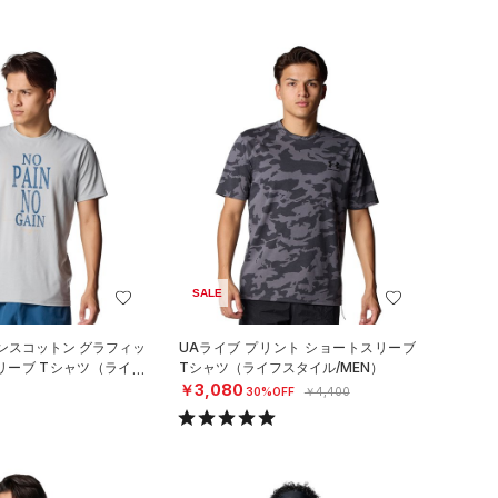
SALE
ンスコットン グラフィッ
UAライブ プリント ショートスリーブ
リーブ Tシャツ（ライフ
Tシャツ（ライフスタイル/MEN）
）
￥3,080
30%OFF
￥4,400