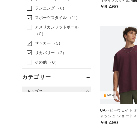
（ライフスタイル/ME
￥9,460
ランニング
（6）
スポーツスタイル
（14）
アメリカンフットボール
（0）
サッカー
（5）
リカバリー
（2）
その他
（0）
カテゴリー
トップス
NEW
すべてのトップス
UAヘビーウェイト 
（20）
ベースレイヤー
ォッシュ ショートス
（ライフスタイル/ME
（25）
￥6,490
Tシャツ
（2）
タンクトップ