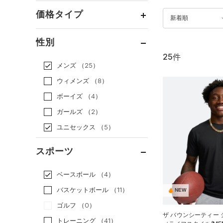
価格タイプ
新着順
通常価格
（17）
性別
セール
（8）
25件
メンズ
（25）
ウィメンズ
（8）
ボーイズ
（4）
ガールズ
（2）
ユニセックス
（5）
スポーツ
ベースボール
（4）
バスケットボール
（11）
NEW
ゴルフ
（0）
ザ バウンシーティー
トレーニング
（41）