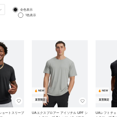
全色表示
1色表示
NEW
NEW
直営限定
直営限定
 ショートスリーブ
UAエクスプロアー アイソチル UPF シ
UAレフトチェ