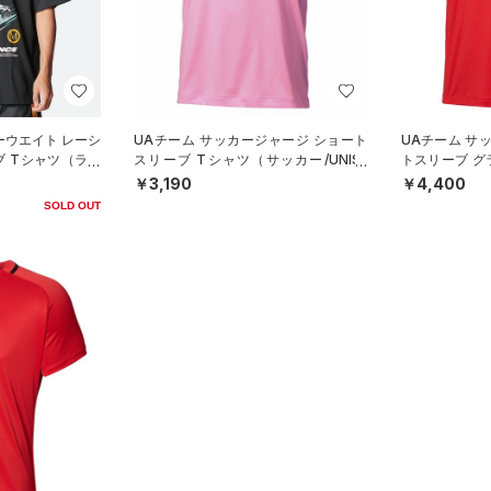
ーウエイト レーシ
UAチーム サッカージャージ ショート
UAチーム サ
ブ Tシャツ（ライ
スリーブ Tシャツ（サッカー/UNISE
トスリーブ グ
X）
ッカー/MEN）
￥3,190
￥4,400
SOLD OUT