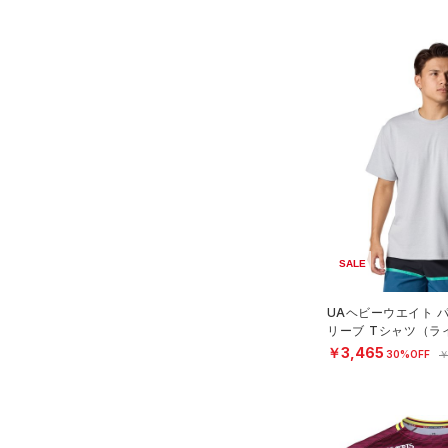
（0）
ポロシャツ
（4）
ロングTシャツ
（2）
パーカー&トレーナー
（10）
ジャケット
（3）
ジャージ
（0）
ベスト
（1）
ダウン・コート
（0）
スポーツブラ
SALE
（0）
セットアップ
UAヘビーウエイト 
（1）
スイムウェア
リーブ Tシャツ（ラ
N）
￥3,465
30%OFF
￥
ボトムス
アクセサリー
すべてのボトムス
シューズ
すべてのアクセサリー
（3）
レギンス&タイツ