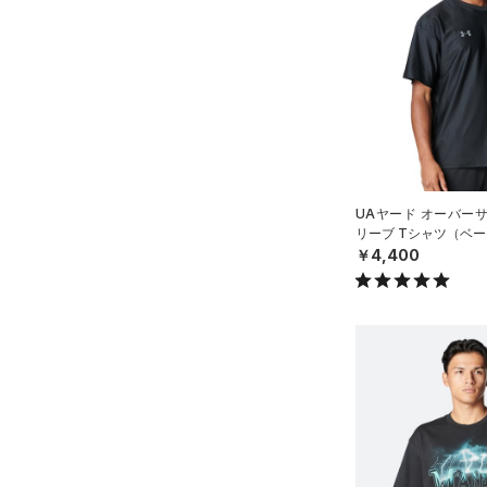
FLOW(フロー)
（0）
在庫
5XL
（2）
スリーブ
HOVR(ホバー)
（0）
6XL
在庫あり
（1）
タオル
CHARGED(チャージド)
（0）
限定
（0）
MICRO G(マイクロＧ)
ボール
（0）
直営限定
（3）
コレクション
TRIBASE(トライベース)
（0）
イヤホン＆ヘッドホン
公式サイト限定
（0）
（0）
（0）
ウォーターボトル
プロジェクトロック
（0）
在庫残りわずか
（0）
RUSH(ラッシュ)
（0）
UAヤード オーバー
（0）
その他
ステフィン・カリー
（0）
リーブ Tシャツ（ベー
ISO-CHILL(アイソチル)
（0）
￥4,400
アジア限定
（0）
Tech(テック)
（0）
COLDGEAR ARMOUR(コール
ドギアアーマー)
（0）
HEATGEAR ARMOUR(ヒート
ギアアーマー)
（0）
STORM(ストーム)
（0）
COLDGEAR INFRARED(コー
ルドギアインフラレッド)