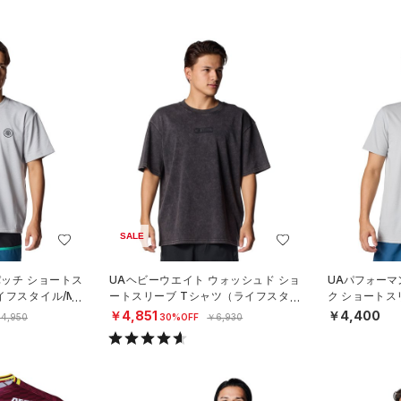
SALE
パッチ ショートス
UAヘビーウエイト ウォッシュド ショ
UAパフォーマ
イフスタイル/ME
ートスリーブ Tシャツ（ライフスタイ
ク ショートス
ル/MEN）
スタイル/MEN
￥4,851
￥4,400
4,950
30%OFF
￥6,930