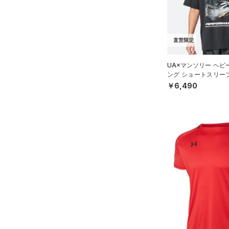
（0）
AUXETIC(オーゼティック)
（0）
直営限定
Charged Cotton(チャージド
コットン)
（0）
UA×マンソリー ヘビ
ング ショートスリー
Rival Fleece(ライバルフリー
フスタイル/MEN）
￥6,490
ス)
（0）
Armour Fleece(アーマーフリ
ース)
（0）