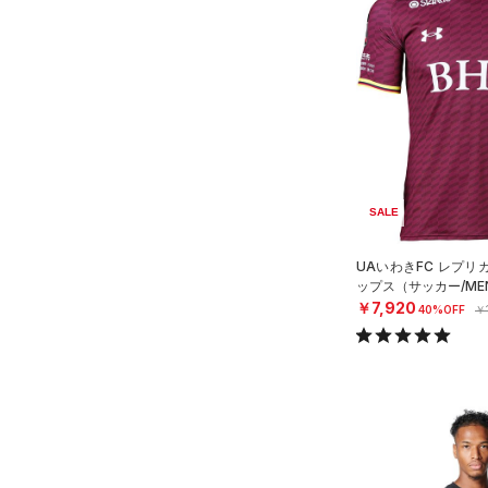
すべてのシューズ
（7）
バックパック
（19）
ショートパンツ
サイズ
（0）
スポーツシューズ
（1）
ショルダー＆トートバッグ
（14）
パンツ(ロングパンツ)
YXS(120cm)
カラー
（1）
スパイク
（1）
サックパック
（4）
スウェット＆フリース
YS(130cm)
スポーツスタイルシューズ
（2）
ウェストバッグ
（2）
アンダーウェア
YM(140cm)
（12）
（0）
ダッフルバッグ
（0）
ブラック
スカート
ホワイト
ブラウン
グリーン
YL(150cm)
（7）
サンダル
（8）
キャップ＆ビーニー
（0）
YXL(160cm)
スイムウェア
SALE
（0）
XS
ベルト
ブルー
パープル
レッド
イエロー
UAいわきFC レプリ
S
（9）
グローブ・手袋
ップス（サッカー/ME
￥7,920
M
40%OFF
￥
（1）
アイウェア
オレンジ
その他
L
リストバンド＆ヘッドバンド
（1）
XL
価格
2XL
（0）
スポーツマスク
3XL
テクノロジー
（7）
ソックス
～
円
円
4XL
（0）
ネックウォーマー