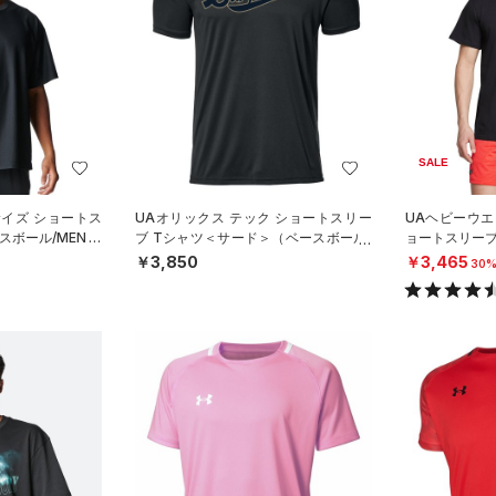
SALE
サイズ ショートス
UAオリックス テック ショートスリー
UAヘビーウエ
スボール/MEN）
ブ Tシャツ＜サード＞（ベースボール/
ョートスリー
UNISEX）
ル/MEN）
￥3,850
￥3,465
30%