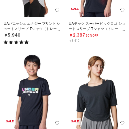
SALE
UAバニッシュ エナジー プリント シ
UAテック スーパービッグロゴ ショ
ョートスリーブ Tシャツ（トレーニ
ートスリーブ Tシャツ（トレーニン
ング/MEN）
グ/BOYS）
￥5,940
￥2,387
30%OFF
￥3,410
SALE
SALE