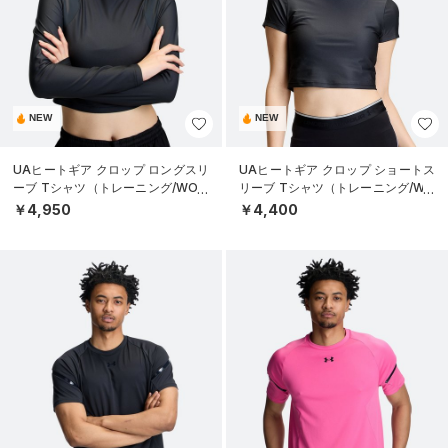
NEW
NEW
UAヒートギア クロップ ロングスリ
UAヒートギア クロップ ショートス
ーブ Tシャツ（トレーニング/WOM
リーブ Tシャツ（トレーニング/WO
EN）
MEN）
￥4,950
￥4,400