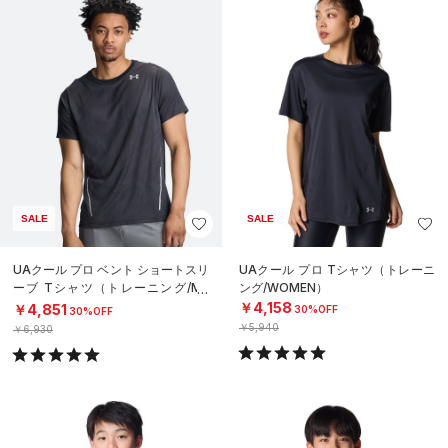
SALE
SALE
UAクール プロ ベント ショートスリ
UAクール プロ Tシャツ（トレーニ
ーブ Tシャツ（トレーニング/ME
ング/WOMEN）
N）
￥4,158
￥4,851
30%OFF
30%OFF
￥5,940
￥6,930