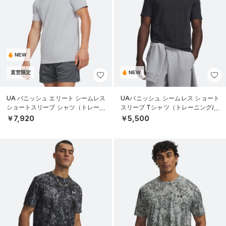
NEW
直営限定
NEW
UA バニッシュ エリート シームレス
UAバニッシュ シームレス ショート
ショートスリーブ シャツ（トレーニ
スリーブ Tシャツ（トレーニング/M
ング/MEN）
EN）
￥7,920
￥5,500