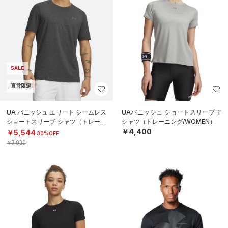
SALE
直営限定
UA バニッシュ エリート シームレス
UAバニッシュ ショートスリーブ T
ショートスリーブ シャツ（トレーニ
シャツ（トレーニング/WOMEN）
ング/MEN）
￥4,400
￥5,544
30%OFF
￥7,920