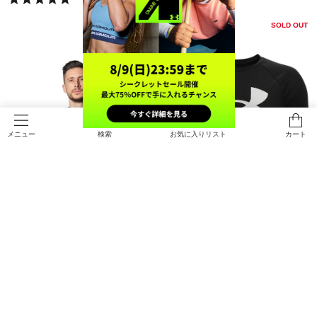
SOLD OUT
検索
お気に入りリスト
カート
メニュー
SALE
在庫残り僅か
SALE
UAテック ビッグロゴ ショートスリ
UAテック ビッグロゴ ショートスリ
ーブTシャツ（トレーニング/MEN）
ーブTシャツ（トレーニング/BOY
S）
￥2,772
￥1,925
30%OFF
30%OFF
￥3,960
￥2,750