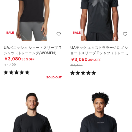
SALE
SALE
UAバニッシュ ショートスリーブ T
UAテック エクストララージロゴ シ
シャツ（トレーニング/WOMEN）
ョートスリーブ Tシャツ（トレーニ
ング/MEN）
￥3,080
￥3,080
30%OFF
30%OFF
￥4,400
￥4,400
SOLD OUT