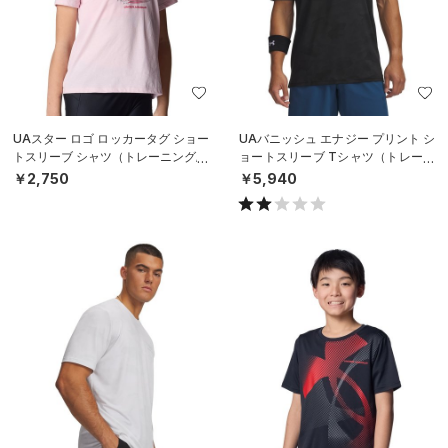
UAスター ロゴ ロッカータグ ショー
UAバニッシュ エナジー プリント シ
トスリーブ シャツ（トレーニング/G
ョートスリーブ Tシャツ（トレーニ
IRLS）
ング/MEN）
￥2,750
￥5,940