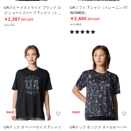
UAスピードストライド ブランド ロ
UAソフト Tシャツ（トレーニング/
ゴ ショートスリーブ Tシャツ（トレ
WOMEN）
ーニング/BOYS）
￥3,465
￥2,387
30%OFF
30%OFF
￥4,950
￥3,410
SALE
SALE
UAテック オーバーサイズ Tシャツ
UAテック ボックス オールオーバー