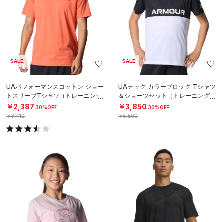
SALE
SALE
UAパフォーマンスコットン ショー
UAテック カラーブロック Tシャツ
トスリーブTシャツ（トレーニング/
＆ショーツセット（トレーニング/B
MEN）
OYS）
￥2,387
￥3,850
30%OFF
30%OFF
￥3,410
￥5,500