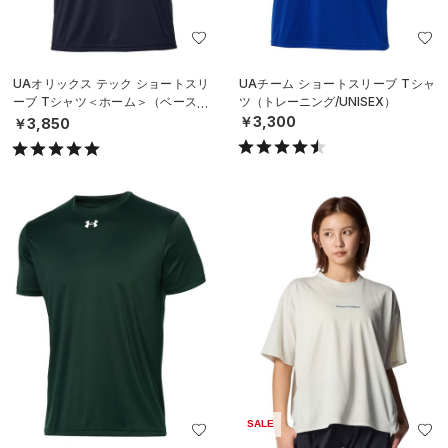
UAオリックス テック ショートスリ
UAチーム ショートスリーブ Tシャ
ーブ Tシャツ＜ホーム＞（ベースボ
ツ（トレーニング/UNISEX）
ール/UNISEX）
￥3,300
￥3,850
SALE