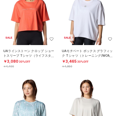
SALE
SALE
UAラインストーン クロップ ショー
UAモチベート ボックス グラフィッ
トスリーブ Tシャツ（ライフスタイ
ク Tシャツ（トレーニング/WOME
ル/WOMEN）
N）
￥3,080
￥3,465
30%OFF
30%OFF
￥4,400
￥4,950