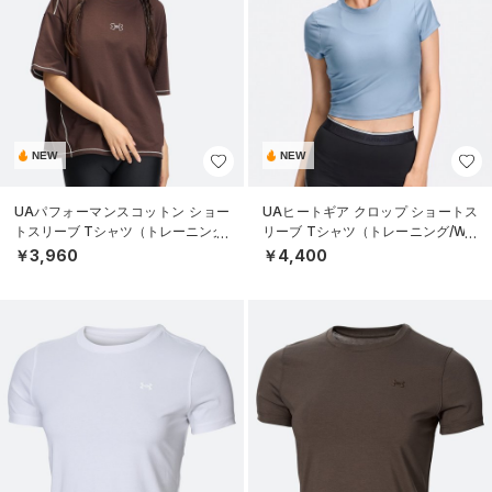
NEW
NEW
UAパフォーマンスコットン ショー
UAヒートギア クロップ ショートス
トスリーブ Tシャツ（トレーニング/
リーブ Tシャツ（トレーニング/WO
WOMEN）
MEN）
￥3,960
￥4,400