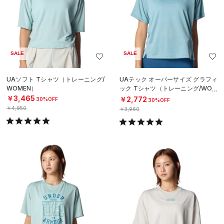
SALE
SALE
UAソフト Tシャツ（トレーニング/
UAテック オーバーサイズ グラフィ
WOMEN）
ック Tシャツ（トレーニング/WOM
EN）
￥3,465
￥2,772
30%OFF
30%OFF
￥4,950
￥3,960