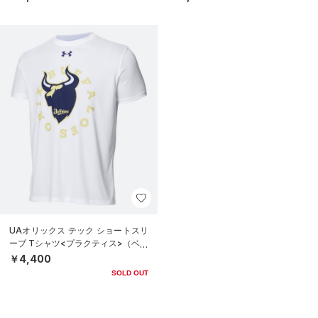
UAオリックス テック ショートスリ
ーブ Tシャツ<プラクティス>（ベー
スボール/UNISEX）
￥4,400
SOLD OUT