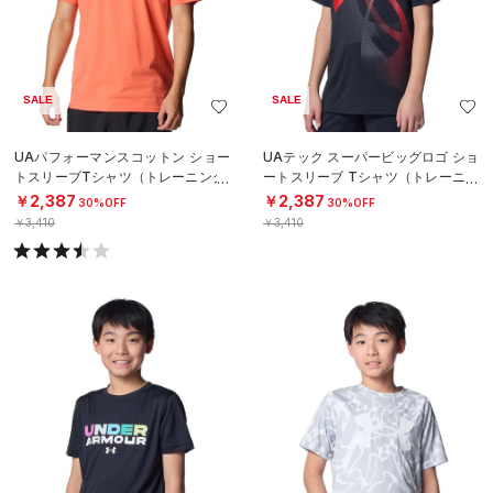
SALE
SALE
UAパフォーマンスコットン ショー
UAテック スーパービッグロゴ ショ
トスリーブTシャツ（トレーニング/
ートスリーブ Tシャツ（トレーニン
MEN）
グ/BOYS）
￥2,387
￥2,387
30%OFF
30%OFF
￥3,410
￥3,410