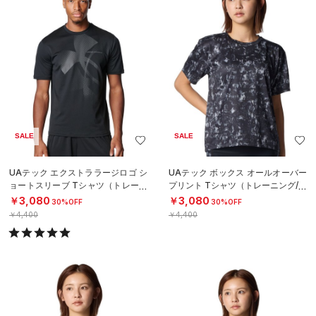
SALE
SALE
UAテック エクストララージロゴ シ
UAテック ボックス オールオーバー
ョートスリーブ Tシャツ（トレーニ
プリント Tシャツ（トレーニング/W
ング/MEN）
OMEN）
￥3,080
￥3,080
30%OFF
30%OFF
￥4,400
￥4,400