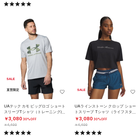
SALE
直営限定
SALE
UAテック カモ ビッグロゴ ショート
UAラインストーン クロップ ショー
スリーブTシャツ（トレーニング/M
トスリーブ Tシャツ（ライフスタイ
EN）
ル/WOMEN）
￥3,080
￥3,080
30%OFF
30%OFF
￥4,400
￥4,400