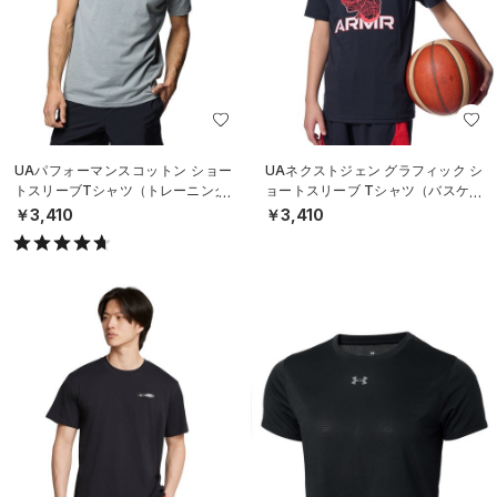
UAパフォーマンスコットン ショー
UAネクストジェン グラフィック シ
トスリーブTシャツ（トレーニング/
ョートスリーブ Tシャツ（バスケッ
MEN）
トボール/BOYS）
￥3,410
￥3,410