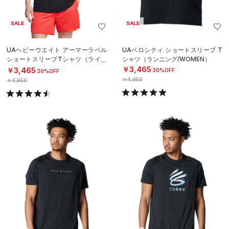
SALE
SALE
UAヘビーウエイト アーマーラベル
UAベロシティ ショートスリーブ T
ショートスリーブTシャツ（ライフ
シャツ（ランニング/WOMEN）
スタイル/MEN）
￥3,465
￥3,465
30%OFF
30%OFF
￥4,950
￥4,950