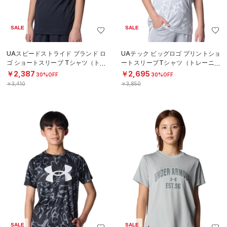
SALE
SALE
UAスピードストライド ブランド ロ
UAテック ビッグロゴ プリントショ
ゴ ショートスリーブ Tシャツ（トレ
ートスリーブTシャツ（トレーニン
ーニング/BOYS）
グ/BOYS）
￥2,387
￥2,695
30%OFF
30%OFF
￥3,410
￥3,850
SALE
SALE