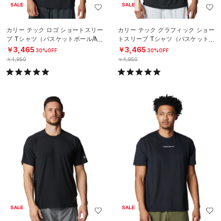
SALE
SALE
カリー テック ロゴ ショートスリー
カリー テック グラフィック ショー
ブ Tシャツ（バスケットボール/ME
トスリーブ Tシャツ（バスケットボ
N）
ール/MEN）
￥3,465
￥3,465
30%OFF
30%OFF
￥4,950
￥4,950
SALE
SALE