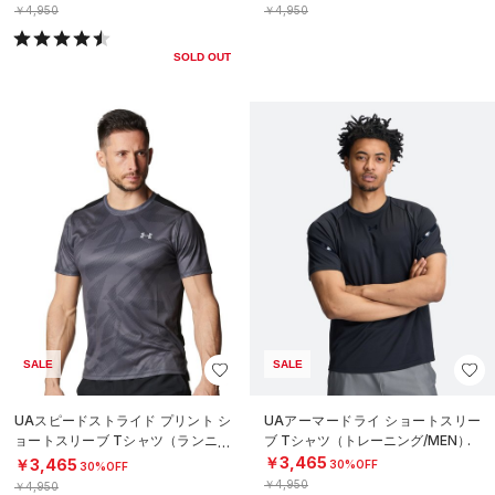
￥4,950
￥4,950
SOLD OUT
SALE
SALE
UAスピードストライド プリント シ
UAアーマードライ ショートスリー
ョートスリーブ Tシャツ（ランニン
ブ Tシャツ（トレーニング/MEN）
グ/MEN）
￥3,465
￥3,465
30%OFF
30%OFF
￥4,950
￥4,950