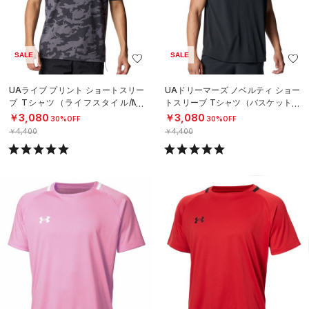
SALE
SALE
UAライブ プリント ショートスリー
UAドリーマーズ ノベルティ ショー
ブ Tシャツ（ライフスタイル/ME
トスリーブ Tシャツ（バスケットボ
N）
ール/MEN）
￥3,080
￥3,080
30%OFF
30%OFF
￥4,400
￥4,400