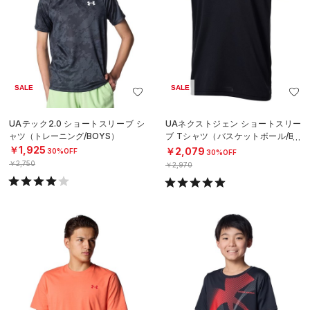
SALE
SALE
UAテック2.0 ショートスリーブ シ
UAネクストジェン ショートスリー
ャツ（トレーニング/BOYS）
ブ Tシャツ（バスケットボール/BO
YS）
￥1,925
￥2,079
30%OFF
30%OFF
￥2,750
￥2,970