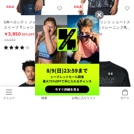
SALE
SALE
UAベロシティ ジャカード ショート
UAモチベート プリント ショートス
スリーブ Tシャツ（ランニング/ME
リーブ Tシャツ（トレーニング/ME
N）
N）
￥3,850
￥3,850
30%OFF
30%OFF
￥5,500
￥5,500
検索
お気に入りリスト
カート
メニュー
SALE