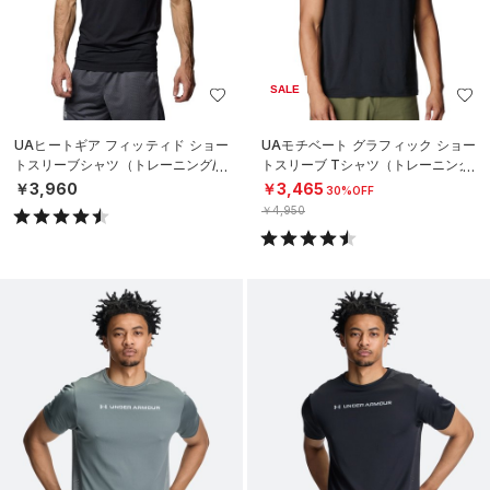
SALE
UAヒートギア フィッティド ショー
UAモチベート グラフィック ショー
トスリーブシャツ（トレーニング/M
トスリーブ Tシャツ（トレーニング/
EN）
MEN）
￥3,960
￥3,465
30%OFF
￥4,950