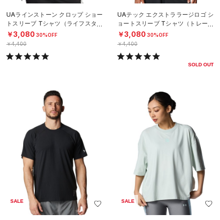
UAラインストーン クロップ ショー
UAテック エクストララージロゴ シ
トスリーブ Tシャツ（ライフスタイ
ョートスリーブ Tシャツ（トレーニ
ル/WOMEN）
ング/MEN）
￥3,080
￥3,080
30%OFF
30%OFF
￥4,400
￥4,400
SOLD OUT
SALE
SALE