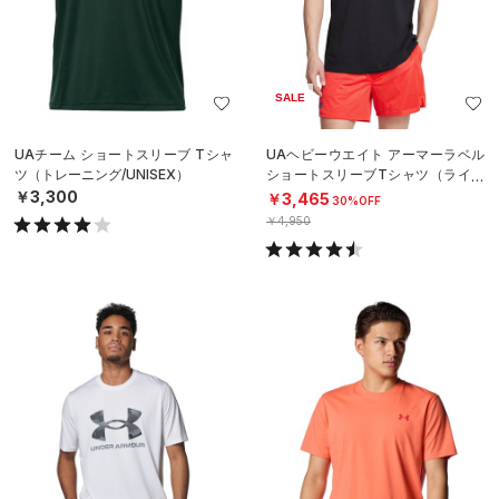
SALE
UAチーム ショートスリーブ Tシャ
UAヘビーウエイト アーマーラベル
ツ（トレーニング/UNISEX）
ショートスリーブTシャツ（ライフ
スタイル/MEN）
￥3,300
￥3,465
30%OFF
￥4,950