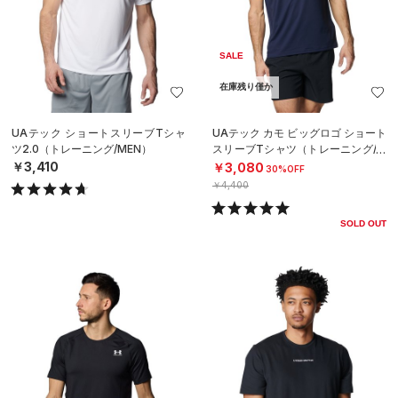
SALE
在庫残り僅か
UAテック ショートスリーブTシャ
UAテック カモ ビッグロゴ ショート
ツ2.0（トレーニング/MEN）
スリーブTシャツ（トレーニング/M
EN）
￥3,410
￥3,080
30%OFF
￥4,400
SOLD OUT