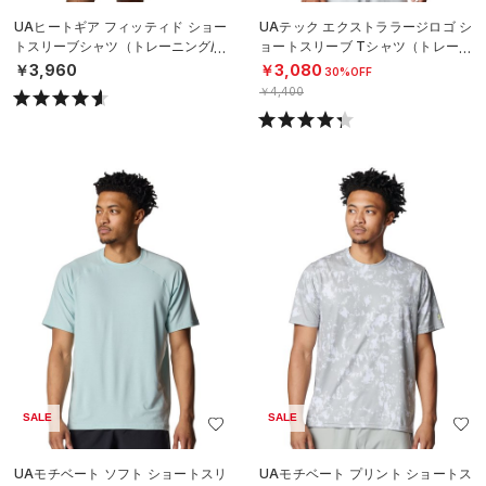
UAヒートギア フィッティド ショー
UAテック エクストララージロゴ シ
トスリーブシャツ（トレーニング/M
ョートスリーブ Tシャツ（トレーニ
EN）
ング/MEN）
￥3,960
￥3,080
30%OFF
￥4,400
SALE
SALE
UAモチベート ソフト ショートスリ
UAモチベート プリント ショートス