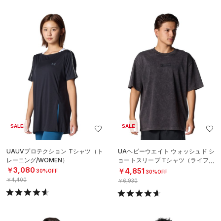
SALE
SALE
UAUVプロテクション Tシャツ（ト
UAヘビーウエイト ウォッシュド シ
レーニング/WOMEN）
ョートスリーブ Tシャツ（ライフス
タイル/MEN）
￥3,080
￥4,851
30%OFF
30%OFF
￥4,400
￥6,930