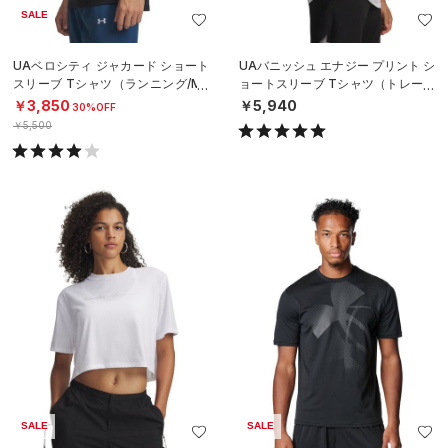
SALE
UAベロシティ ジャカード ショート
UAバニッシュ エナジー プリント シ
スリーブ Tシャツ（ランニング/ME
ョートスリーブ Tシャツ（トレーニ
N）
ング/MEN）
￥3,850
￥5,940
30%OFF
￥5,500
SALE
SALE