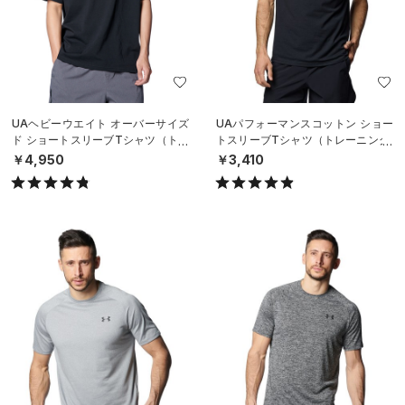
UAヘビーウエイト オーバーサイズ
UAパフォーマンスコットン ショー
ド ショートスリーブTシャツ（トレ
トスリーブTシャツ（トレーニング/
ーニング/MEN）
MEN）
￥4,950
￥3,410