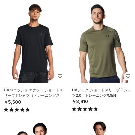
UAバニッシュ エナジー ショートス
UAテック ショートスリーブ Tシャ
リーブTシャツ（トレーニング/ME
ツ2.0（トレーニング/MEN）
N）
￥3,410
￥5,500