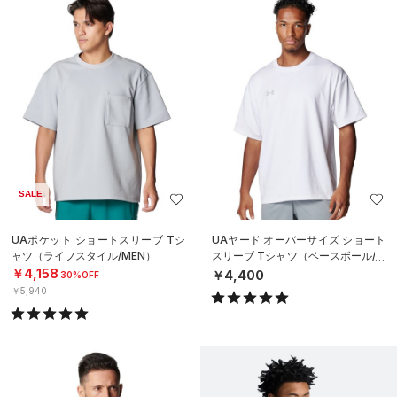
SALE
UAポケット ショートスリーブ Tシ
UAヤード オーバーサイズ ショート
ャツ（ライフスタイル/MEN）
スリーブ Tシャツ（ベースボール/M
EN）
￥4,158
￥4,400
30%OFF
￥5,940