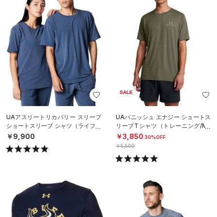
SALE
UAアスリートリカバリー スリープ
UAバニッシュ エナジー ショートス
ショートスリーブ シャツ（ライフス
リーブTシャツ（トレーニング/ME
タイル/UNISEX）
N）
￥9,900
￥3,850
30%OFF
￥5,500