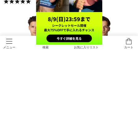
検索
お気に入りリスト
カート
メニュー
SALE
SALE
UAヘビーウエイト グラフィック シ
UAヘビーウエイト パッチ ショート
ョートスリーブ Tシャツ（ライフス
スリーブ Tシャツ（ライフスタイル/
タイル/MEN）
MEN）
￥3,465
￥3,465
30%OFF
30%OFF
￥4,950
￥4,950
SOLD OUT