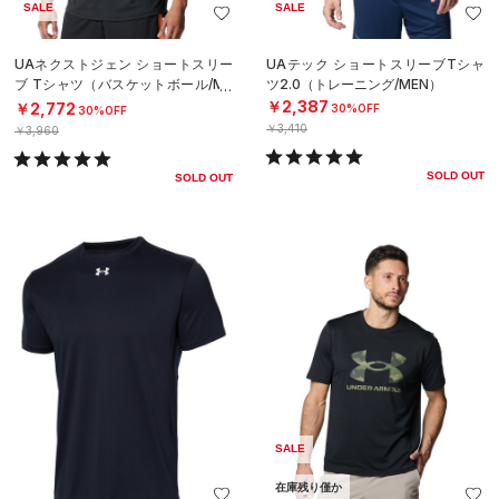
SALE
SALE
UAネクストジェン ショートスリー
UAテック ショートスリーブTシャ
ブ Tシャツ（バスケットボール/ME
ツ2.0（トレーニング/MEN）
N）
￥2,387
￥2,772
30%OFF
30%OFF
￥3,410
￥3,960
SOLD OUT
SOLD OUT
SALE
在庫残り僅か