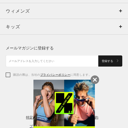
ウィメンズ
トップス
ウィメンズ
キッズ
トップス
ボトムス
キッズ
トップス
ボトムス
シューズ
シューズ
メールマガジンに登録する
ボトムス
シューズ
アクセサリー
アクセサリー
登録する
シューズ
アクセサリー
購読の際は、当社の
プライバシーポリシー
に同意します。
アクセサリー
スポーツブラ
レギンス＆タイツ
特定商取引法に基づく通販の表記
会員規約
プライバシーポリシー