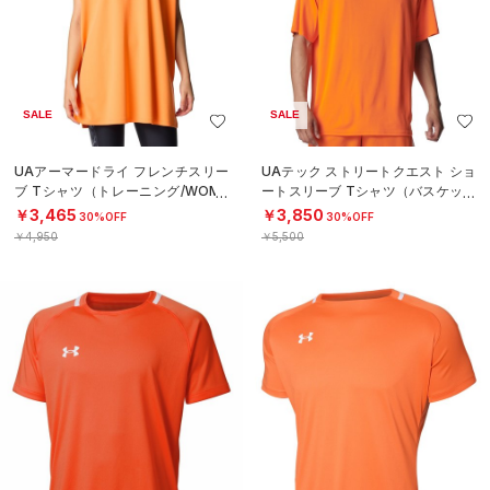
SALE
SALE
UAアーマードライ フレンチスリー
UAテック ストリートクエスト ショ
ブ Tシャツ（トレーニング/WOME
ートスリーブ Tシャツ（バスケット
N）
ボール/MEN）
￥3,465
￥3,850
30%OFF
30%OFF
￥4,950
￥5,500