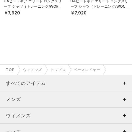
UAヒートギア エリート ロングスリ
UAヒートギア エリート ロングスリ
ーブ シャツ（トレーニング/WOME
ーブ シャツ（トレーニング/WOME
N）
N）
￥7,920
￥7,920
TOP
ウィメンズ
トップス
ベースレイヤー
すべてのアイテム
メンズ
メンズ
ウィメンズ
トップス
ウィメンズ
キッズ
トップス