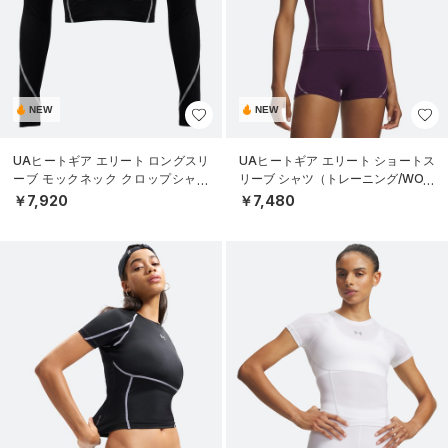
NEW
NEW
UAヒートギア エリート ロングスリ
UAヒートギア エリート ショートス
ーブ モックネック クロップシャツ
リーブ シャツ（トレーニング/WOM
（トレーニング/WOMEN）
EN）
￥7,920
￥7,480