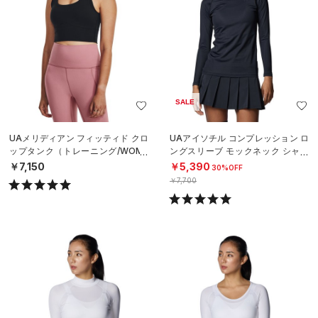
SALE
UAメリディアン フィッティド クロ
UAアイソチル コンプレッション ロ
ップタンク（トレーニング/WOME
ングスリーブ モックネック シャツ
N）
（ゴルフ/WOMEN）
￥7,150
￥5,390
30%OFF
￥7,700