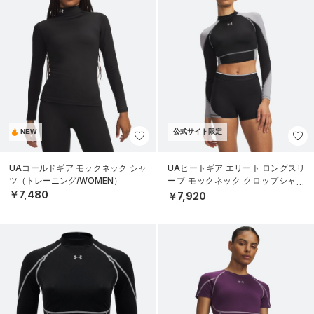
NEW
公式サイト限定
UAコールドギア モックネック シャ
UAヒートギア エリート ロングスリ
ツ（トレーニング/WOMEN）
ーブ モックネック クロップシャツ
（トレーニング/WOMEN）
￥7,480
￥7,920