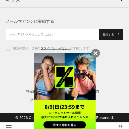
ボトムス
キッズ
トップス
ボトムス
シューズ
シューズ
メールマガジンに登録する
ボトムス
シューズ
アクセサリー
アクセサリー
登録する
シューズ
アクセサリー
購読の際は、当社の
プライバシーポリシー
に同意します。
アクセサリー
スポーツブラ
レギンス＆タイツ
特定商取引法に基づく通販の表記
会員規約
プライバシーポリシー
© 2026 Copyright DOME Corporation. All Rights Reserved.