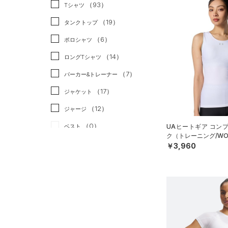
スポーツスタイル
（0）
（93）
Tシャツ
アメリカンフットボール
（19）
タンクトップ
（0）
（6）
ポロシャツ
サッカー
（0）
（14）
ロングTシャツ
リカバリー
（0）
（7）
パーカー&トレーナー
その他
（0）
（17）
ジャケット
（12）
ジャージ
（0）
ベスト
UAヒートギア コン
ク（トレーニング/WO
（2）
ダウン・コート
￥3,960
（21）
スポーツブラ
（0）
セットアップ
（0）
スイムウェア
ボトムス