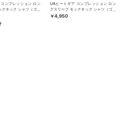
 コンプレッション ロン
UAヒートギア コンプレッション ロン
ックネック シャツ（ゴル
グスリーブ モックネック シャツ（ゴル
フ/WOMEN）
￥4,950