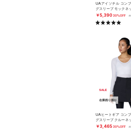
UAアイソチル コン
ス)
（0）
グスリーブ モックネ
Armour Fleece(アーマーフリ
フ/WOMEN）
￥5,390
30%OFF
￥
ース)
（0）
SALE
在庫残り僅か
UAヒートギア コン
グスリーブ クルーネ
フ/WOMEN）
￥3,465
30%OFF
￥