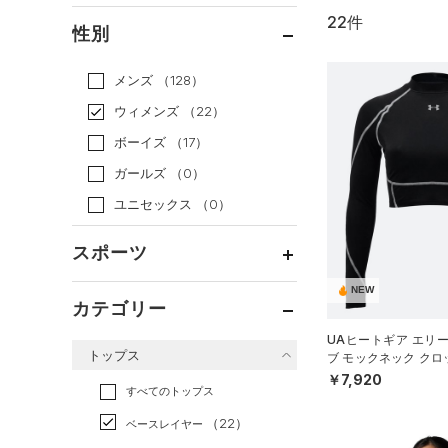
22件
通常価格
（19）
性別
セール
（3）
メンズ
（128）
ウィメンズ
（22）
ボーイズ
（17）
ガールズ
（0）
ユニセックス
（0）
スポーツ
NEW
ベースボール
（0）
カテゴリー
バスケットボール
（0）
UAヒートギア エリ
トップス
ブ モックネック ク
ゴルフ
（6）
ーニング/WOMEN）
￥7,920
トレーニング
すべてのトップス
（16）
ランニング
（0）
（22）
ベースレイヤー