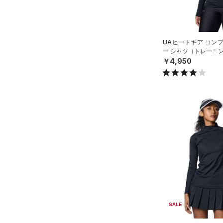
（0）
スポーツマスク
5XL
プロジェクトロック
（0）
在庫残りわずか
（2）
RUSH(ラッシュ)
（0）
（46）
ソックス
6XL
ステフィン・カリー
（0）
ISO-CHILL(アイソチル)
（2）
（0）
ネックウォーマー
アジア限定
（0）
UAヒートギア コン
Tech(テック)
（0）
ー シャツ（トレーニン
（4）
スリーブ
COLDGEAR ARMOUR(コール
￥4,950
（12）
ドギアアーマー)
タオル
（0）
HEATGEAR ARMOUR(ヒート
（0）
ボール
ギアアーマー)
（6）
（0）
イヤホン＆ヘッドホン
STORM(ストーム)
（0）
（5）
ウォーターボトル
COLDGEAR INFRARED(コー
（11）
その他
ルドギアインフラレッド)
（1）
AUXETIC(オーゼティック)
（0）
Charged Cotton(チャージド
コットン)
（0）
SALE
Rival Fleece(ライバルフリー