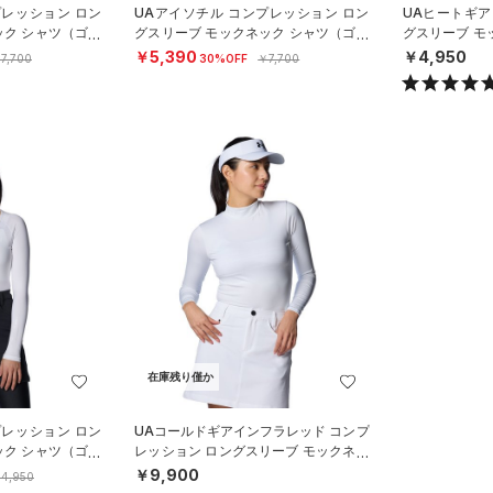
プレッション ロン
UAアイソチル コンプレッション ロン
UAヒートギア
ック シャツ（ゴル
グスリーブ モックネック シャツ（ゴル
グスリーブ モ
フ/WOMEN）
フ/WOMEN）
￥5,390
￥4,950
7,700
30%OFF
￥7,700
在庫残り僅か
プレッション ロン
UAコールドギアインフラレッド コンプ
ック シャツ（ゴル
レッション ロングスリーブ モックネッ
ク シャツ（ゴルフ/WOMEN）
￥9,900
4,950