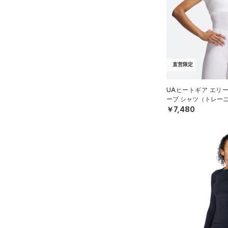
アクセサリー
すべてのボトムス
シューズ
すべてのアクセサリー
（25）
レギンス&タイツ
すべてのシューズ
（34）
バックパック
（28）
ショートパンツ
サイズ
（47）
スポーツシューズ
ショルダー＆トートバッグ
（35）
パンツ(ロングパンツ)
（12）
直営限定
YS(130cm)
カラー
（0）
スパイク
（3）
スウェット＆フリース
YM(140cm)
（10）
サックパック
スポーツスタイルシューズ
UAヒートギア エリ
（3）
アンダーウェア
YL(150cm)
（27）
価格
ーブ シャツ（トレーニ
（10）
ウェストバッグ
￥7,480
（0）
ブラック
スカート
ホワイト
ブラウン
グリーン
YXL(160cm)
（4）
サンダル
（15）
ダッフルバッグ
（0）
テクノロジー
S
スイムウェア
（18）
キャップ＆ビーニー
～
円
円
M
ブルー
パープル
レッド
イエロー
（0）
FLOW(フロー)
（0）
ベルト
在庫
L
HOVR(ホバー)
（0）
（4）
グローブ・手袋
XL
オレンジ
その他
在庫あり
CHARGED(チャージド)
（0）
限定
（3）
アイウェア
2XL
MICRO G(マイクロＧ)
（0）
リストバンド＆ヘッドバンド
3XL
直営限定
（3）
コレクション
（2）
TRIBASE(トライベース)
4XL
公式サイト限定
（2）
（0）