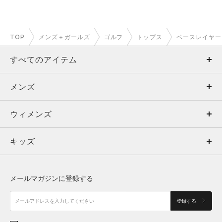
TOP
メンズ＋ガールズ
ゴルフ
トップス
ベースレイヤー
すべてのアイテム
メンズ
メンズ
ウィメンズ
トップス
ウィメンズ
キッズ
トップス
ボトムス
キッズ
トップス
ボトムス
シューズ
シューズ
メールマガジンに登録する
ボトムス
シューズ
アクセサリー
アクセサリー
登録する