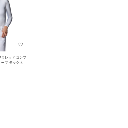
フラレッド コンプ
リーブ モックネッ
OMEN）