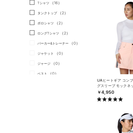
スポーツスタイル
（0）
（16）
Tシャツ
アメリカンフットボール
（2）
タンクトップ
（0）
（2）
ポロシャツ
サッカー
（0）
（2）
ロングTシャツ
リカバリー
（0）
（0）
パーカー&トレーナー
その他
（0）
（0）
ジャケット
（0）
ジャージ
（0）
ベスト
UAヒートギア コン
（0）
ダウン・コート
グスリーブ モックネ
フ/WOMEN）
￥4,950
（3）
スポーツブラ
（0）
セットアップ
（0）
スイムウェア
ボトムス