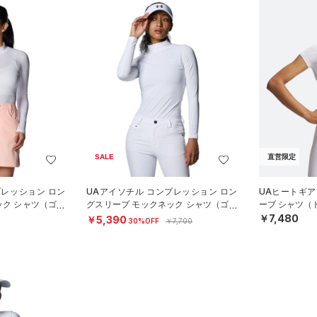
SALE
直営限定
プレッション ロン
UAアイソチル コンプレッション ロン
UAヒートギア
ック シャツ（ゴル
グスリーブ モックネック シャツ（ゴル
ーブ シャツ（
フ/WOMEN）
￥7,480
￥5,390
30%OFF
￥7,700