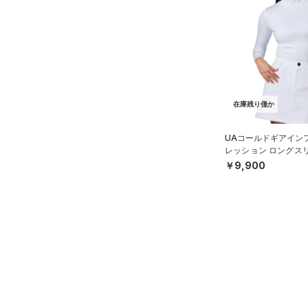
アクセサリー
すべてのボトムス
シューズ
すべてのアクセサリー
（0）
レギンス&タイツ
すべてのシューズ
（2）
バックパック
（2）
ショートパンツ
サイズ
（14）
スポーツシューズ
（1）
ショルダー＆トートバッグ
（0）
パンツ(ロングパンツ)
YS(130cm)
カラー
（0）
スパイク
（0）
サックパック
（0）
スウェット＆フリース
在庫残り僅か
YM(140cm)
スポーツスタイルシューズ
（1）
ウェストバッグ
（0）
アンダーウェア
YL(150cm)
（9）
UAコールドギアイン
（0）
ダッフルバッグ
（0）
ブラック
スカート
ホワイト
ブラウン
グリーン
レッション ロングス
YXL(160cm)
（2）
サンダル
ク シャツ（ゴルフ/W
￥9,900
（3）
キャップ＆ビーニー
（0）
S
スイムウェア
（0）
M
ベルト
ブルー
パープル
レッド
イエロー
L
（0）
グローブ・手袋
XL
（0）
アイウェア
オレンジ
その他
2XL
リストバンド＆ヘッドバンド
（0）
3XL
価格
4XL
（0）
スポーツマスク