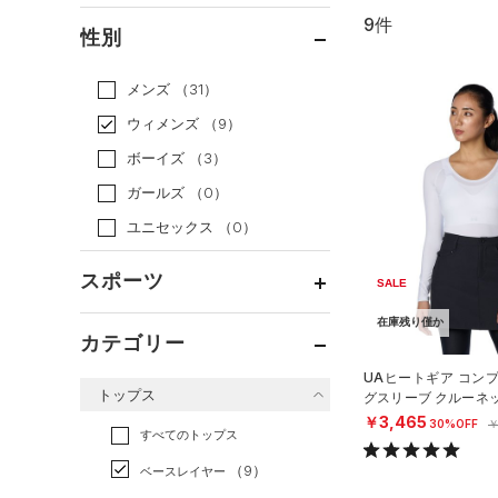
9件
通常価格
（7）
性別
セール
（2）
メンズ
（31）
ウィメンズ
（9）
ボーイズ
（3）
ガールズ
（0）
ユニセックス
（0）
スポーツ
SALE
在庫残り僅か
ベースボール
（0）
カテゴリー
バスケットボール
（0）
UAヒートギア コン
トップス
グスリーブ クルーネ
ゴルフ
（4）
フ/WOMEN）
￥3,465
30%OFF
￥
トレーニング
すべてのトップス
（5）
ランニング
（0）
（9）
ベースレイヤー