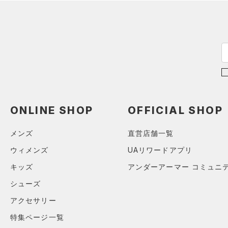
5XL
テクノロジー
（14）
ソックス
～
円
円
6XL
（0）
ネックウォーマー
FLOW(フロー)
（0）
在庫
（1）
スリーブ
HOVR(ホバー)
（0）
在庫あり
（1）
タオル
CHARGED(チャージド)
（0）
限定
（0）
MICRO G(マイクロＧ)
ボール
（0）
直営限定
（1）
コレクション
TRIBASE(トライベース)
（0）
イヤホン＆ヘッドホン
公式サイト限定
（1）
（0）
ONLINE SHOP
OFFICIAL SHOP
（1）
ウォーターボトル
プロジェクトロック
（0）
在庫残りわずか
（2）
RUSH(ラッシュ)
（0）
（4）
その他
メンズ
直営店舗一覧
ステフィン・カリー
（0）
ISO-CHILL(アイソチル)
（1）
ウィメンズ
UAリワードアプリ
アジア限定
（0）
Tech(テック)
（0）
キッズ
アンダーアーマー コミュニ
COLDGEAR ARMOUR(コール
ドギアアーマー)
（0）
シューズ
HEATGEAR ARMOUR(ヒート
アクセサリー
ギアアーマー)
（3）
特集ページ一覧
STORM(ストーム)
（0）