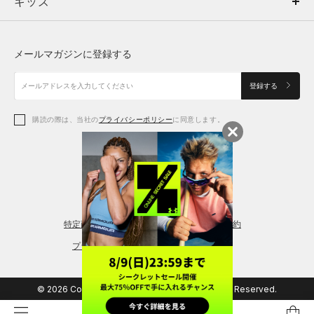
キッズ
トップス
ボトムス
キッズ
トップス
ボトムス
シューズ
シューズ
メールマガジンに登録する
ボトムス
シューズ
アクセサリー
アクセサリー
登録する
シューズ
アクセサリー
購読の際は、当社の
プライバシーポリシー
に同意します。
アクセサリー
スポーツブラ
レギンス＆タイツ
特定商取引法に基づく通販の表記
会員規約
プライバシーポリシー
© 2026 Copyright DOME Corporation. All Rights Reserved.