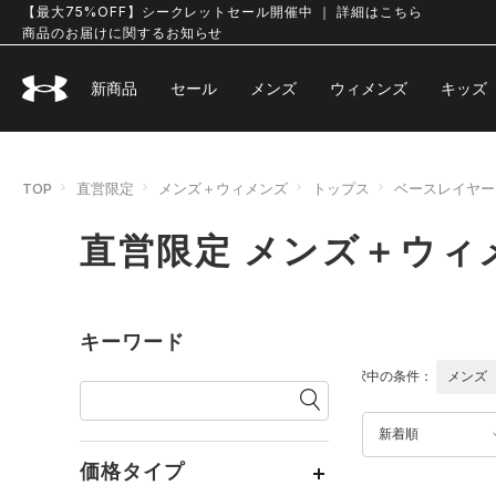
【最大75%OFF】シークレットセール開催中 ｜ 詳細はこちら
商品のお届けに関するお知らせ
新商品
セール
メンズ
ウィメンズ
キッズ
TOP
直営限定
メンズ＋ウィメンズ
トップス
ベースレイヤー
直営限定 メンズ＋ウィ
キーワード
選択中の条件：
メンズ
新着順
価格タイプ