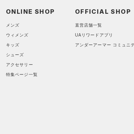
アクセサリー
すべてのボトムス
ONLINE SHOP
OFFICIAL SHOP
シューズ
すべてのアクセサリー
（0）
レギンス&タイツ
すべてのシューズ
（0）
バックパック
（0）
ショートパンツ
サイズ
メンズ
直営店舗一覧
（0）
スポーツシューズ
ショルダー＆トートバッグ
（0）
パンツ(ロングパンツ)
ウィメンズ
UAリワードアプリ
（0）
カテゴリーを選択してください。
カラー
（0）
スパイク
（0）
スウェット＆フリース
キッズ
アンダーアーマー コミュニ
（0）
サックパック
スポーツスタイルシューズ
（0）
シューズ
アンダーウェア
（0）
（0）
ウェストバッグ
（0）
アクセサリー
ブラック
スカート
ホワイト
ブラウン
グリーン
（0）
サンダル
（0）
ダッフルバッグ
特集ページ一覧
（0）
スイムウェア
（0）
キャップ＆ビーニー
ブルー
パープル
レッド
イエロー
（0）
ベルト
（0）
グローブ・手袋
オレンジ
その他
（0）
アイウェア
リストバンド＆ヘッドバンド
価格
（0）