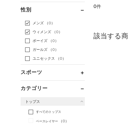
0件
通常価格
（0）
性別
セール
（0）
メンズ
（0）
ウィメンズ
（0）
該当する
ボーイズ
（0）
ガールズ
（0）
ユニセックス
（0）
スポーツ
ベースボール
（0）
カテゴリー
バスケットボール
（0）
トップス
ゴルフ
（0）
トレーニング
すべてのトップス
（0）
ランニング
（0）
（0）
ベースレイヤー