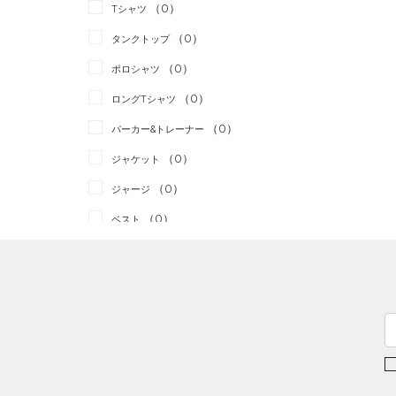
スポーツスタイル
（0）
（0）
Tシャツ
アメリカンフットボール
（0）
タンクトップ
（0）
（0）
ポロシャツ
サッカー
（0）
（0）
ロングTシャツ
リカバリー
（0）
（0）
パーカー&トレーナー
その他
（0）
（0）
ジャケット
（0）
ジャージ
（0）
ベスト
（0）
ダウン・コート
（0）
スポーツブラ
（0）
セットアップ
（0）
スイムウェア
ボトムス