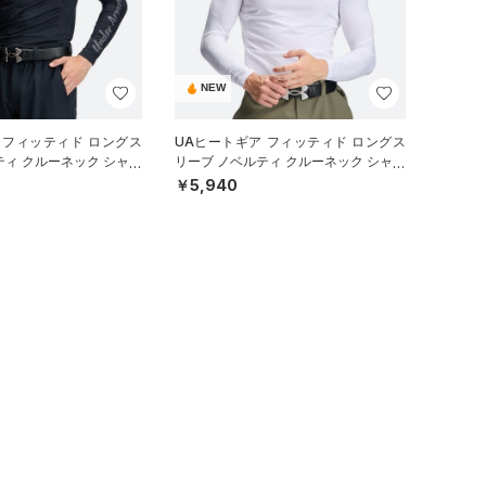
NEW
 フィッティド ロングス
UAヒートギア フィッティド ロングス
ティ クルーネック シャツ
リーブ ノベルティ クルーネック シャツ
）
（ゴルフ/MEN）
￥5,940