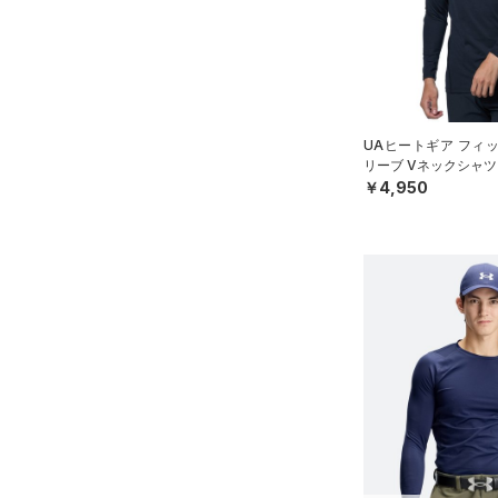
（13）
パンツ(ロングパンツ)
（6）
YS(130cm)
カラー
（0）
スパイク
（0）
スウェット＆フリース
YM(140cm)
（2）
サックパック
スポーツスタイルシューズ
（0）
アンダーウェア
YL(150cm)
（0）
価格
（0）
ウェストバッグ
（0）
ブラック
スカート
ホワイト
ブラウン
グリーン
YXL(160cm)
（0）
サンダル
（0）
ダッフルバッグ
UAヒートギア フィ
（0）
テクノロジー
S
スイムウェア
リーブ Vネックシャツ
（8）
キャップ＆ビーニー
～
円
円
￥4,950
M
ブルー
パープル
レッド
イエロー
（6）
FLOW(フロー)
（0）
ベルト
在庫
L
HOVR(ホバー)
（0）
（6）
グローブ・手袋
XL
オレンジ
その他
在庫あり
CHARGED(チャージド)
（0）
（0）
アイウェア
2XL
MICRO G(マイクロＧ)
（0）
リストバンド＆ヘッドバンド
限定
3XL
（0）
TRIBASE(トライベース)
4XL
（0）
直営限定
（0）
（0）
スポーツマスク
コレクション
5XL
RUSH(ラッシュ)
（0）
公式サイト限定
（0）
（0）
ソックス
6XL
プロジェクトロック
（0）
ISO-CHILL(アイソチル)
（6）
在庫残りわずか
（1）
（0）
ネックウォーマー
ステフィン・カリー
（0）
Tech(テック)
（0）
（0）