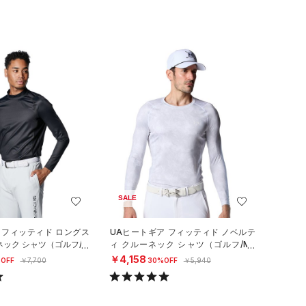
SALE
 フィッティド ロングス
UAヒートギア フィッティド ノベルテ
ネック シャツ（ゴルフ/M
ィ クルーネック シャツ（ゴルフ/ME
N）
￥4,158
OFF
￥7,700
30%OFF
￥5,940