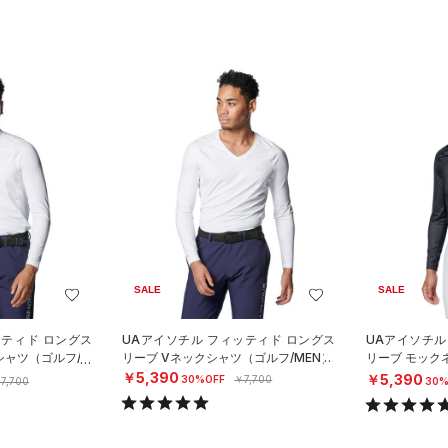
SALE
SALE
ッティド ロングス
UAアイソチル フィッティド ロングス
UAアイソチル
シャツ（ゴルフ/M
リーブ Vネックシャツ（ゴルフ/MEN）
リーブ モック
EN）
￥5,390
￥5,390
30%OFF
￥7,700
7,700
30%