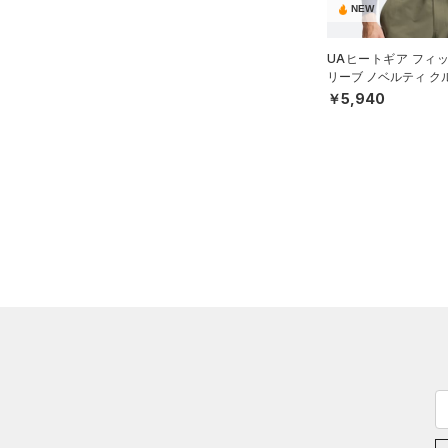
スリーブ
アジア限定
（0）
NEW
COLDGEAR ARMOUR(コール
（0）
ドギアアーマー)
タオル
（0）
UAヒートギア フィ
HEATGEAR ARMOUR(ヒート
（0）
ボール
リーブ ノベルティ ク
ギアアーマー)
（3）
（ゴルフ/MEN）
￥5,940
（0）
イヤホン＆ヘッドホン
STORM(ストーム)
（0）
（0）
ウォーターボトル
COLDGEAR INFRARED(コー
（9）
その他
ルドギアインフラレッド)
（0）
AUXETIC(オーゼティック)
（0）
Charged Cotton(チャージド
コットン)
（0）
Rival Fleece(ライバルフリー
ス)
（0）
Armour Fleece(アーマーフリ
ース)
（0）