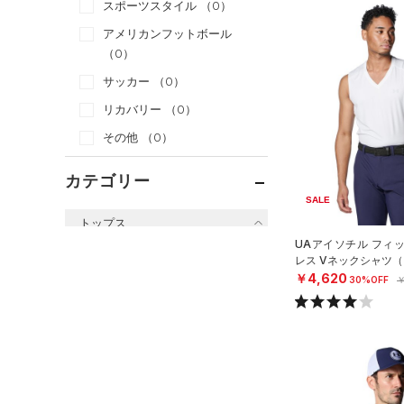
スポーツスタイル
（0）
アメリカンフットボール
（0）
サッカー
（0）
リカバリー
（0）
その他
（0）
カテゴリー
SALE
トップス
UAアイソチル フィ
すべてのトップス
レス Vネックシャツ（
￥4,620
30%OFF
￥
（17）
ベースレイヤー
（0）
Tシャツ
（0）
タンクトップ
（38）
ポロシャツ