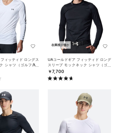
在庫残り僅か
 フィッティド ロングス
UAコールドギア フィッティド ロング
ク シャツ（ゴルフ/ME
スリーブ モックネック シャツ（ゴル
フ/MEN）
￥7,700