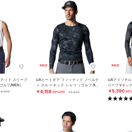
SALE
SALE
ッティド スリーブ
UAヒートギア フィッティド ノベルテ
UAアイソチル
ゴルフ/MEN）
ィ クルーネック シャツ（ゴルフ/ME
リーブ Vネッ
N）
￥5,390
￥4,158
6,600
30%
30%OFF
￥5,940