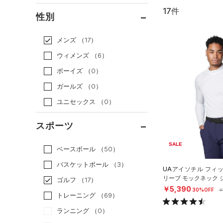
17件
通常価格
（8）
性別
セール
（9）
メンズ
（17）
ウィメンズ
（6）
ボーイズ
（0）
ガールズ
（0）
ユニセックス
（0）
スポーツ
SALE
ベースボール
（50）
バスケットボール
（3）
UAアイソチル フィ
リーブ モックネック 
ゴルフ
（17）
EN）
￥5,390
30%OFF
￥
トレーニング
（69）
ランニング
（0）