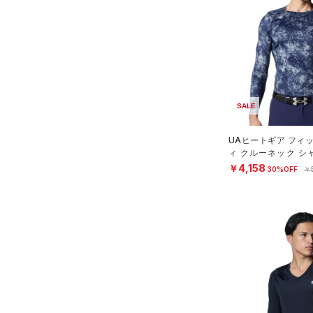
（0）
ロングTシャツ
（0）
パーカー&トレーナー
（3）
ジャケット
（0）
ジャージ
（0）
ベスト
SALE
（0）
ダウン・コート
UAヒートギア フィ
（0）
スポーツブラ
ィ クルーネック シ
N）
￥4,158
（0）
セットアップ
30%OFF
￥
（0）
スイムウェア
ボトムス
アクセサリー
すべてのボトムス
シューズ
すべてのアクセサリー
（0）
レギンス&タイツ
すべてのシューズ
（0）
バックパック
（10）
ショートパンツ
サイズ
（5）
スポーツシューズ
ショルダー＆トートバッグ