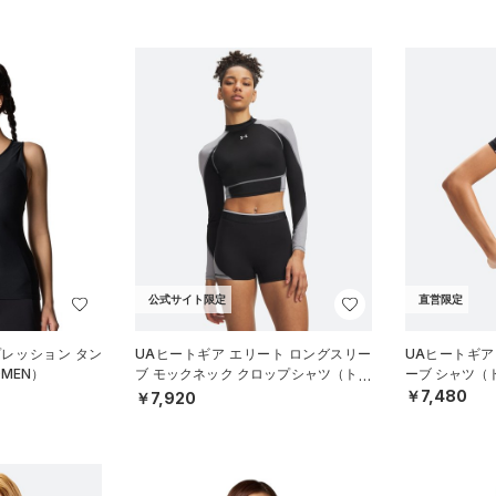
公式サイト限定
直営限定
プレッション タン
UAヒートギア エリート ロングスリー
UAヒートギア
MEN）
ブ モックネック クロップシャツ（トレ
ーブ シャツ（
ーニング/WOMEN）
￥7,480
￥7,920