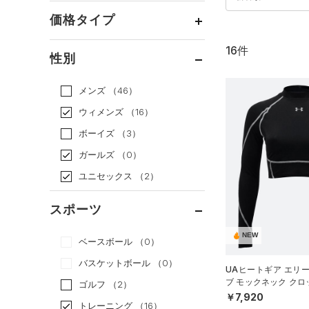
価格タイプ
16件
通常価格
（12）
性別
セール
（4）
メンズ
（46）
ウィメンズ
（16）
ボーイズ
（3）
ガールズ
（0）
ユニセックス
（2）
スポーツ
NEW
ベースボール
（0）
バスケットボール
（0）
UAヒートギア エリ
ブ モックネック ク
ゴルフ
（2）
ーニング/WOMEN）
￥7,920
トレーニング
（16）