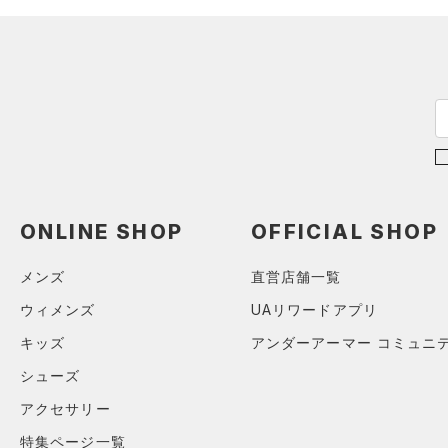
FLOW(フロー)
（0）
在庫
6XL
（0）
ネックウォーマー
HOVR(ホバー)
（0）
（1）
スリーブ
在庫あり
CHARGED(チャージド)
（0）
限定
（4）
タオル
MICRO G(マイクロＧ)
（0）
（0）
直営限定
ボール
（2）
コレクション
TRIBASE(トライベース)
公式サイト限定
（1）
（0）
（0）
イヤホン＆ヘッドホン
プロジェクトロック
（0）
在庫残りわずか
（0）
RUSH(ラッシュ)
（0）
（1）
ウォーターボトル
ステフィン・カリー
（0）
ISO-CHILL(アイソチル)
（0）
（0）
その他
ONLINE SHOP
OFFICIAL SHOP
アジア限定
（0）
Tech(テック)
（2）
メンズ
直営店舗一覧
COLDGEAR ARMOUR(コール
ドギアアーマー)
（0）
ウィメンズ
UAリワードアプリ
HEATGEAR ARMOUR(ヒート
キッズ
アンダーアーマー コミュニ
ギアアーマー)
（3）
シューズ
STORM(ストーム)
（0）
アクセサリー
COLDGEAR INFRARED(コー
ルドギアインフラレッド)
特集ページ一覧