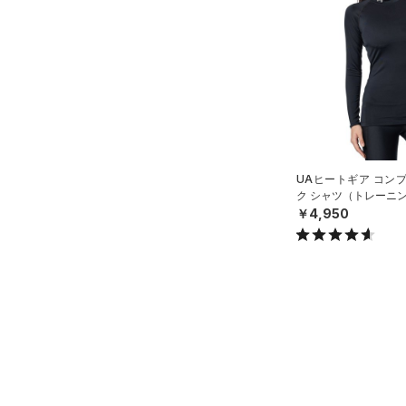
すべてのシューズ
（20）
バックパック
（12）
ショートパンツ
サイズ
（3）
スポーツシューズ
ショルダー＆トートバッグ
（20）
パンツ(ロングパンツ)
（2）
YXS(120cm)
カラー
（0）
スパイク
（3）
スウェット＆フリース
YS(130cm)
（6）
サックパック
スポーツスタイルシューズ
（3）
アンダーウェア
YM(140cm)
（0）
（6）
ウェストバッグ
（0）
ブラック
スカート
ホワイト
ブラウン
グリーン
YL(150cm)
（0）
サンダル
（14）
ダッフルバッグ
（0）
YXL(160cm)
スイムウェア
UAヒートギア コン
（0）
キャップ＆ビーニー
ク シャツ（トレーニン
S
ブルー
パープル
レッド
イエロー
￥4,950
（0）
ベルト
M
（2）
グローブ・手袋
L
オレンジ
その他
（1）
アイウェア
XL
リストバンド＆ヘッドバンド
2XL
価格
（2）
3XL
（0）
スポーツマスク
4XL
テクノロジー
～
（20）
円
円
ソックス
5XL