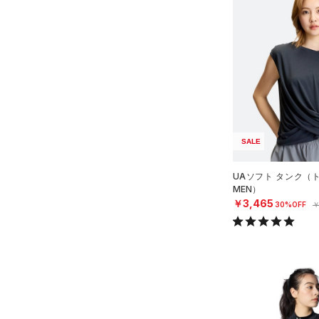
（4）
ポロシャツ
（7）
ロングTシャツ
（6）
パーカー&トレーナー
（11）
ジャケット
（9）
ジャージ
（0）
ベスト
SALE
（1）
ダウン・コート
UAソフト タンク（
（13）
スポーツブラ
MEN）
￥3,465
30%OFF
￥
（0）
セットアップ
（0）
スイムウェア
ボトムス
アクセサリー
すべてのボトムス
シューズ
すべてのアクセサリー
（19）
レギンス&タイツ