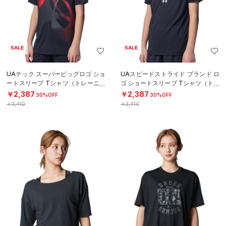
SALE
SALE
UAテック スーパービッグロゴ ショ
UAスピードストライド ブランド ロ
ートスリーブ Tシャツ（トレーニン
ゴ ショートスリーブ Tシャツ（トレ
グ/BOYS）
ーニング/BOYS）
￥2,387
￥2,387
30%OFF
30%OFF
￥3,410
￥3,410