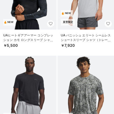
NEW
NEW
直営限定
UAヒートギアアーマー コンプレッ
UA バニッシュ エリート シームレス
ション カモ ロングスリーブ シャツ
ショートスリーブ シャツ（トレーニ
（トレーニング/MEN）
ング/MEN）
￥5,500
￥7,920