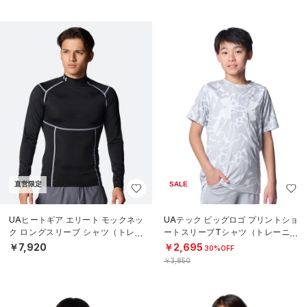
直営限定
SALE
UAヒートギア エリート モックネッ
UAテック ビッグロゴ プリントショ
ク ロングスリーブ シャツ（トレー
ートスリーブTシャツ（トレーニン
ニング/MEN）
グ/BOYS）
￥7,920
￥2,695
30%OFF
￥3,850