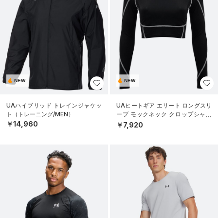
NEW
NEW
UAハイブリッド トレインジャケッ
UAヒートギア エリート ロングスリ
ト（トレーニング/MEN）
ーブ モックネック クロップシャツ
（トレーニング/WOMEN）
￥14,960
￥7,920