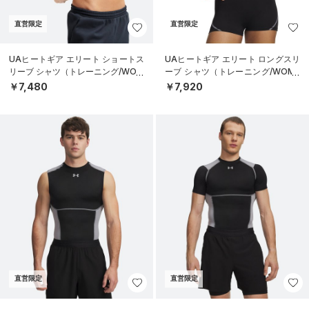
直営限定
直営限定
UAヒートギア エリート ショートス
UAヒートギア エリート ロングスリ
リーブ シャツ（トレーニング/WOM
ーブ シャツ（トレーニング/WOME
EN）
N）
￥7,480
￥7,920
直営限定
直営限定