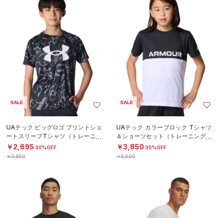
SALE
SALE
UAテック ビッグロゴ プリントショ
UAテック カラーブロック Tシャツ
ートスリーブTシャツ（トレーニン
＆ショーツセット（トレーニング/B
グ/BOYS）
OYS）
￥2,695
￥3,850
30%OFF
30%OFF
￥3,850
￥5,500