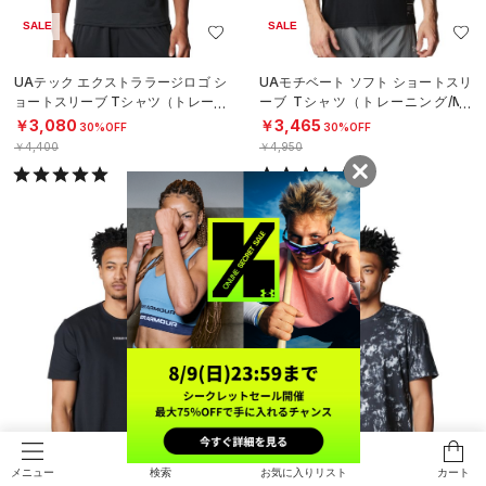
SALE
SALE
UAテック エクストララージロゴ シ
UAモチベート ソフト ショートスリ
ョートスリーブ Tシャツ（トレーニ
ーブ Tシャツ（トレーニング/ME
ング/MEN）
N）
￥3,080
￥3,465
30%OFF
30%OFF
￥4,400
￥4,950
SALE
SALE
検索
お気に入りリスト
カート
メニュー