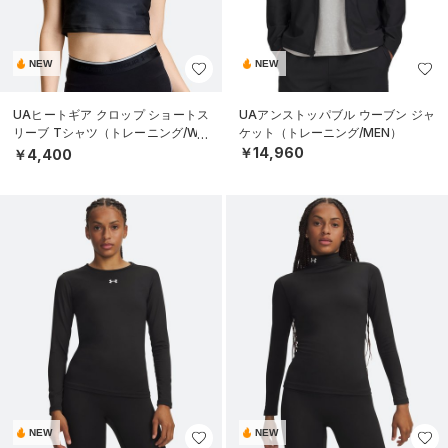
NEW
NEW
UAヒートギア クロップ ショートス
UAアンストッパブル ウーブン ジャ
リーブ Tシャツ（トレーニング/WO
ケット（トレーニング/MEN）
MEN）
￥14,960
￥4,400
NEW
NEW