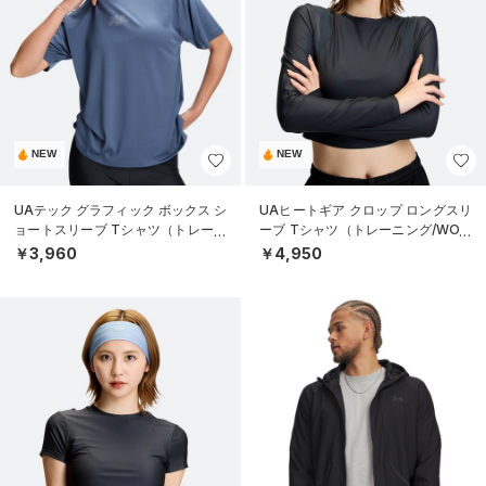
NEW
NEW
UAテック グラフィック ボックス シ
UAヒートギア クロップ ロングスリ
ョートスリーブ Tシャツ（トレーニ
ーブ Tシャツ（トレーニング/WOM
ング/WOMEN）
EN）
￥3,960
￥4,950