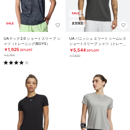
SALE
SALE
直営限定
UAテック2.0 ショートスリーブ シ
UA バニッシュ エリート シームレス
ャツ（トレーニング/BOYS）
ショートスリーブ シャツ（トレーニ
ング/MEN）
￥1,925
￥5,544
30%OFF
30%OFF
￥2,750
￥7,920