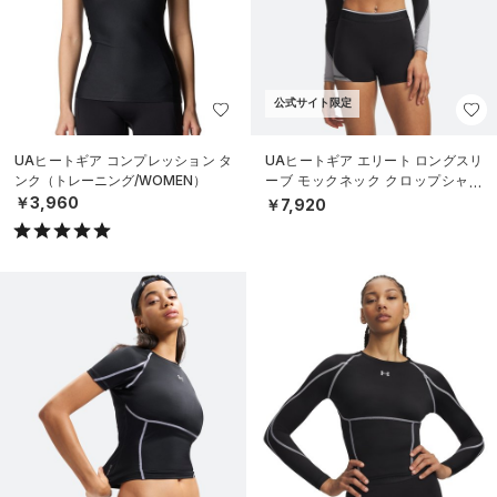
公式サイト限定
UAヒートギア コンプレッション タ
UAヒートギア エリート ロングスリ
ンク（トレーニング/WOMEN）
ーブ モックネック クロップシャツ
（トレーニング/WOMEN）
￥3,960
￥7,920