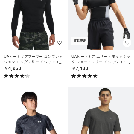
直営限定
UAヒートギアアーマー コンプレッ
UAヒートギア エリート モックネッ
ション ロングスリーブ シャツ（ト
ク ショートスリーブ シャツ（トレ
レーニング/MEN）
ーニング/MEN）
￥4,950
￥7,480