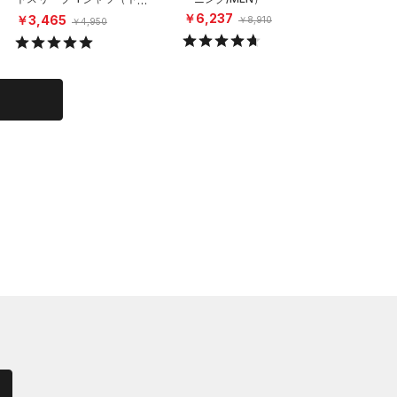
ーニング/MEN）
グ/WOM
￥6,237
￥3,465
￥6,60
￥8,910
￥4,950