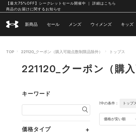
【最大75%OFF】シークレットセール開催中 ｜ 詳細はこちら
商品のお届けに関するお知らせ
新商品
セール
メンズ
ウィメンズ
キッズ
TOP
221120_クーポン（購入可能点数制限品除外）
トップス
221120_クーポン（
キーワード
選択中の条件：
トップ
価格が安い順
価格タイプ