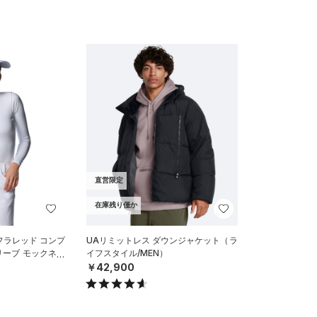
直営限定
在庫残り僅か
フラレッド コンプ
UAリミットレス ダウンジャケット（ラ
リーブ モックネッ
イフスタイル/MEN）
OMEN）
￥42,900