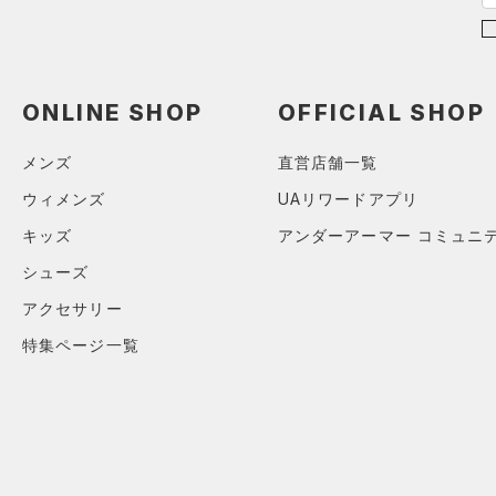
5
ドギアアーマー)
（0）
（0）
ボール
6
HEATGEAR ARMOUR(ヒート
（0）
イヤホン＆ヘッドホン
ギアアーマー)
（21）
32A
（0）
ウォーターボトル
STORM(ストーム)
（19）
34A
ONLINE SHOP
OFFICIAL SHOP
（0）
その他
COLDGEAR INFRARED(コー
36A
ルドギアインフラレッド)
メンズ
直営店舗一覧
32B
（2）
ウィメンズ
UAリワードアプリ
34B
AUXETIC(オーゼティック)
36B
キッズ
アンダーアーマー コミュニ
（0）
38B
シューズ
Charged Cotton(チャージド
コットン)
（6）
32C
アクセサリー
Rival Fleece(ライバルフリー
34C
特集ページ一覧
ス)
（0）
36C
Armour Fleece(アーマーフリ
38C
ース)
（0）
S(A-C)
在庫
S(D-DD)