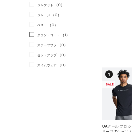
（0）
ジャケット
（0）
ジャージ
（0）
ベスト
（1）
ダウン・コート
（0）
スポーツブラ
（0）
セットアップ
（0）
スイムウェア
1
ボトムス
SALE
アクセサリー
すべてのボトムス
シューズ
すべてのアクセサリー
（0）
レギンス&タイツ
すべてのシューズ
（0）
バックパック
（0）
ショートパンツ
サイズ
（0）
スポーツシューズ
ショルダー＆トートバッグ
（0）
パンツ(ロングパンツ)
（0）
YXS(120cm)
カラー
（0）
スパイク
UAクール プロ 
（0）
スウェット＆フリース
YS(130cm)
（0）
リーブ Tシャツ