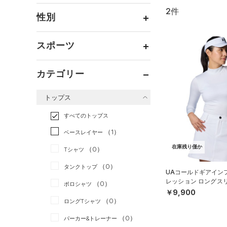
2件
通常価格
（2）
性別
セール
（0）
メンズ
（1）
スポーツ
ウィメンズ
（1）
ベースボール
（0）
ボーイズ
（0）
カテゴリー
バスケットボール
（0）
ガールズ
（0）
トップス
ゴルフ
（1）
ユニセックス
（0）
トレーニング
すべてのトップス
（0）
ランニング
（0）
（1）
ベースレイヤー
スポーツスタイル
（1）
在庫残り僅か
（0）
Tシャツ
アメリカンフットボール
（0）
タンクトップ
UAコールドギアイン
（0）
レッション ロングス
（0）
ポロシャツ
サッカー
（0）
ク シャツ（ゴルフ/W
￥9,900
（0）
ロングTシャツ
リカバリー
（0）
（0）
パーカー&トレーナー
その他
（0）