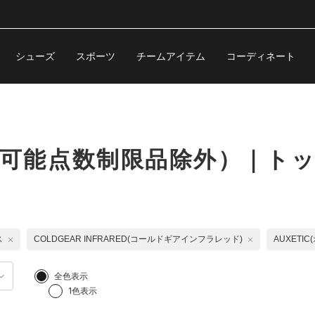
シューズ
スポーツ
チームアイテム
コーディネート
購入可能点数制限品除外）｜ト
ス
COLDGEAR INFRARED(コールドギアインフラレッド)
AUXETI
全色表示
1色表示