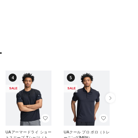
ー
4
5
6
SALE
SALE
NEW
UAアーマードライ ショー
UAクール プロ ポロ（トレ
UAイン
トスリーブ Tシャツ（トレ
ーニング/MEN）
ハイサポ