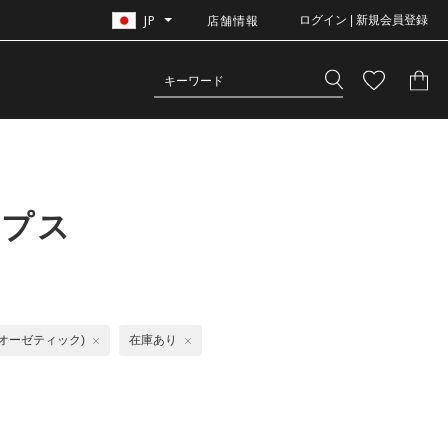
JP
店舗情報
ログイン | 新規会員登録
ップス
C(オーゼティック)
在庫あり