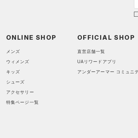
在庫
S(D-DD)
在庫あり
M(A-C)
M(D-DD)
限定
L(A-C)
ONLINE SHOP
OFFICIAL SHOP
L(D-DD)
直営限定
（4）
コレクション
メンズ
直営店舗一覧
XL(A-C)
公式サイト限定
（0）
ウィメンズ
UAリワードアプリ
プロジェクトロック
（0）
XL(D-DD)
在庫残りわずか
（0）
キッズ
アンダーアーマー コミュニ
ステフィン・カリー
（0）
シューズ
アジア限定
（0）
アクセサリー
特集ページ一覧