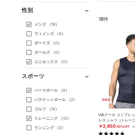
通常価格
（10）
性別
セール
（8）
18件
メンズ
（18）
ウィメンズ
（6）
ボーイズ
（0）
ガールズ
（0）
ユニセックス
（0）
スポーツ
ベースボール
（6）
バスケットボール
（2）
SALE
ゴルフ
（14）
UAクール コンプレ
トレーニング
（12）
レス シャツ（トレーニ
￥3,850
30%OFF
￥
ランニング
（2）