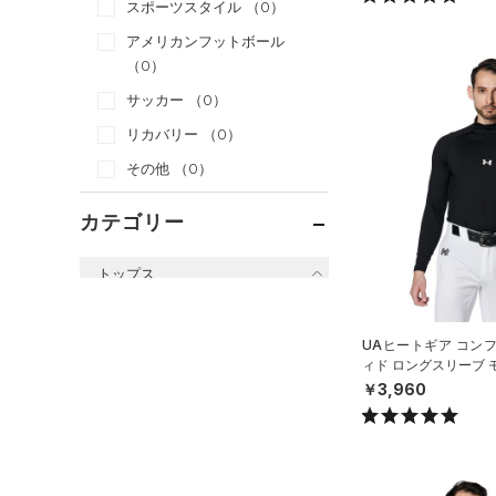
スポーツスタイル
（0）
アメリカンフットボール
（0）
サッカー
（0）
リカバリー
（0）
その他
（0）
カテゴリー
トップス
すべてのトップス
UAヒートギア コン
（15）
ベースレイヤー
ィド ロングスリーブ 
ツ（ベースボール/ME
（3）
Tシャツ
￥3,960
（0）
タンクトップ
（0）
ポロシャツ