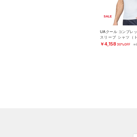
スリーブ
COLDGEAR ARMOUR(コール
4
（0）
ドギアアーマー)
タオル
（0）
5
SALE
HEATGEAR ARMOUR(ヒート
（0）
ボール
6
ギアアーマー)
（10）
（0）
イヤホン＆ヘッドホン
UAクール コンプレ
32A
STORM(ストーム)
（2）
スリーブ シャツ（ト
（0）
ウォーターボトル
N）
￥4,158
34A
30%OFF
￥
COLDGEAR INFRARED(コー
（0）
その他
ルドギアインフラレッド)
36A
（0）
32B
AUXETIC(オーゼティック)
34B
（0）
36B
Charged Cotton(チャージド
38B
コットン)
（6）
32C
Rival Fleece(ライバルフリー
ス)
（0）
34C
Armour Fleece(アーマーフリ
36C
ース)
（0）
38C
S(A-C)