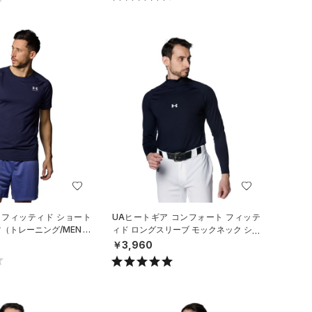
 フィッティド ショート
UAヒートギア コンフォート フィッテ
（トレーニング/MEN）
ィド ロングスリーブ モックネック シャ
ツ（ベースボール/MEN）
￥3,960