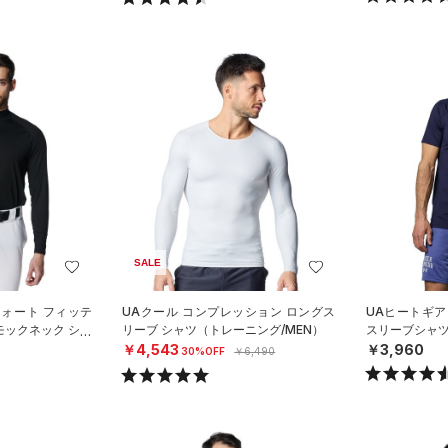
SALE
フォート フィッテ
UAクール コンプレッション ロングス
UAヒートギア
モックネック シャ
リーブ シャツ（トレーニング/MEN）
スリーブシャツ
N）
￥4,543
￥3,960
30%OFF
￥6,490