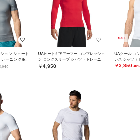
SALE
ッション ショート
UAヒートギアアーマー コンプレッショ
UAクール コ
レーニング/ME
ン ロングスリーブ シャツ（トレーニン
レス シャツ（
グ/MEN）
￥3,850
￥4,950
30%
5,940