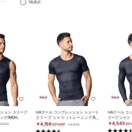
1色表示
SALE
SALE
ッション スリーブ
UAクール コンプレッション ショート
UAクール コ
ング/MEN）
スリーブ シャツ（トレーニング/ME
リーブ シャツ
N）
￥4,543
￥4,158
5,500
30%
30%OFF
￥5,940