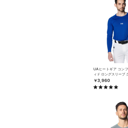
（0）
ロングTシャツ
（0）
パーカー&トレーナー
（0）
ジャケット
（0）
ジャージ
（0）
ベスト
（0）
ダウン・コート
（0）
スポーツブラ
（0）
UAヒートギア コン
セットアップ
ィド ロングスリーブ 
（0）
スイムウェア
ツ（ベースボール/ME
￥3,960
ボトムス
アクセサリー
すべてのボトムス
シューズ
すべてのアクセサリー
（5）
レギンス&タイツ
すべてのシューズ
（0）
バックパック
（0）
ショートパンツ
サイズ
（0）
スポーツシューズ
ショルダー＆トートバッグ