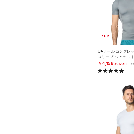
（0）
パンツ(ロングパンツ)
（0）
YXS(120cm)
カラー
（0）
スパイク
（0）
スウェット＆フリース
YS(130cm)
（0）
サックパック
スポーツスタイルシューズ
（0）
アンダーウェア
YM(140cm)
（0）
価格
（0）
ウェストバッグ
（0）
ブラック
スカート
ホワイト
ブラウン
グリーン
YL(150cm)
（0）
サンダル
（0）
ダッフルバッグ
SALE
（0）
テクノロジー
YXL(160cm)
スイムウェア
（1）
キャップ＆ビーニー
～
円
円
UAクール コンプレ
XS
ブルー
パープル
レッド
イエロー
スリーブ シャツ（ト
（0）
FLOW(フロー)
（0）
ベルト
S
N）
￥4,158
30%OFF
￥
HOVR(ホバー)
（0）
（0）
グローブ・手袋
M
オレンジ
その他
CHARGED(チャージド)
（0）
（0）
アイウェア
L
MICRO G(マイクロＧ)
（0）
リストバンド＆ヘッドバンド
XL
（0）
TRIBASE(トライベース)
2XL
（0）
（0）
スポーツマスク
3XL
RUSH(ラッシュ)
（9）
（0）
ソックス
4XL
ISO-CHILL(アイソチル)
（8）
5XL
（0）
ネックウォーマー
Tech(テック)
（3）
6XL
（2）