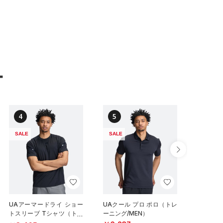
ー
4
5
6
SALE
SALE
NEW
UAアーマードライ ショー
UAクール プロ ポロ（トレ
UAイン
トスリーブ Tシャツ（トレ
ーニング/MEN）
ハイサポ
ーニング/MEN）
グ/WOM