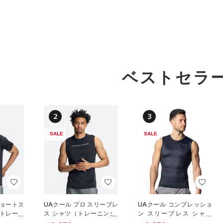
ベストセラ
2
3
SALE
SALE
ショートス
UAクール プロ スリーブレ
UAクール コンプレッショ
（トレーニ
ス シャツ（トレーニング/
ン スリーブレス シャツ
MEN）
（トレーニング/MEN）