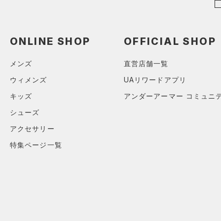
5
（0）
直営限定
ボール
（0）
コレクション
TRIBASE(トライベース)
6
公式サイト限定
（0）
（0）
（0）
イヤホン＆ヘッドホン
32A
プロジェクトロック
（0）
在庫残りわずか
（0）
RUSH(ラッシュ)
（0）
ONLINE SHOP
OFFICIAL SHOP
（1）
ウォーターボトル
34A
ステフィン・カリー
（0）
ISO-CHILL(アイソチル)
（0）
（0）
その他
36A
メンズ
直営店舗一覧
アジア限定
（0）
Tech(テック)
（0）
32B
ウィメンズ
UAリワードアプリ
COLDGEAR ARMOUR(コール
34B
キッズ
アンダーアーマー コミュニ
ドギアアーマー)
（0）
36B
HEATGEAR ARMOUR(ヒート
シューズ
38B
ギアアーマー)
（0）
アクセサリー
32C
STORM(ストーム)
（0）
特集ページ一覧
34C
COLDGEAR INFRARED(コー
36C
ルドギアインフラレッド)
（0）
38C
AUXETIC(オーゼティック)
S(A-C)
（0）
S(D-DD)
Charged Cotton(チャージド