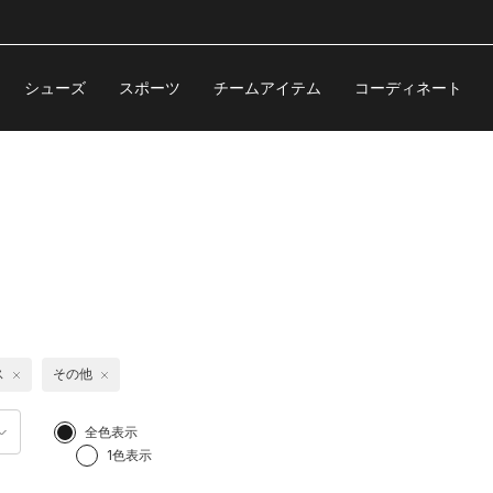
シューズ
スポーツ
チームアイテム
コーディネート
ス
その他
全色表示
1色表示