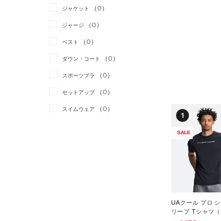
（0）
ジャケット
（0）
ジャージ
（0）
ベスト
（0）
ダウン・コート
（0）
スポーツブラ
（0）
セットアップ
（0）
スイムウェア
1
ボトムス
SALE
アクセサリー
すべてのボトムス
シューズ
すべてのアクセサリー
（0）
レギンス&タイツ
すべてのシューズ
（0）
バックパック
（0）
ショートパンツ
サイズ
（0）
スポーツシューズ
ショルダー＆トートバッグ
（0）
パンツ(ロングパンツ)
UAクール プロ 
（0）
YXS(120cm)
カラー
（0）
スパイク
リーブ Tシャツ
（0）
スウェット＆フリース
YS(130cm)
ング/MEN）
（0）