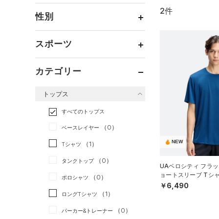
2件
通常価格
（2）
性別
セール
（0）
メンズ
（2）
スポーツ
ウィメンズ
（0）
ベースボール
（0）
ボーイズ
（0）
カテゴリー
バスケットボール
（0）
ガールズ
（0）
トップス
ゴルフ
（0）
ユニセックス
（0）
トレーニング
すべてのトップス
（0）
ランニング
（2）
（0）
ベースレイヤー
スポーツスタイル
（0）
NEW
（1）
Tシャツ
アメリカンフットボール
（0）
タンクトップ
UAベロシティ フラッ
（0）
ョートスリーブ Tシ
（0）
ポロシャツ
サッカー
（0）
MEN）
￥6,490
（1）
ロングTシャツ
リカバリー
（0）
（0）
パーカー&トレーナー
その他
（0）