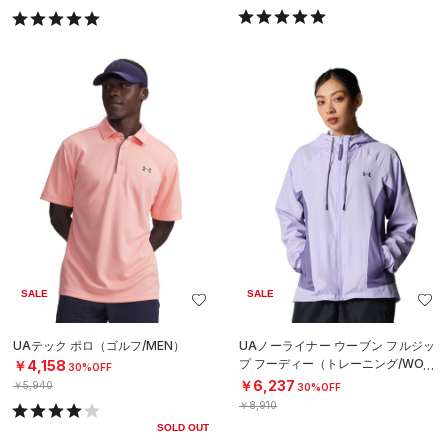
SALE
SALE
UAテック ポロ（ゴルフ/MEN）
UAノーライナー ウーブン フルジッ
プ フーディー（トレーニング/WOM
￥4,158
30%OFF
EN）
￥6,237
￥5,940
30%OFF
￥8,910
SOLD OUT