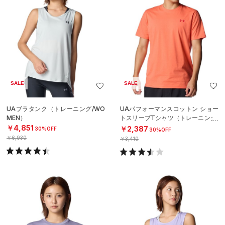
SALE
SALE
UAブラタンク（トレーニング/WO
UAパフォーマンスコットン ショー
MEN）
トスリーブTシャツ（トレーニング/
MEN）
￥4,851
￥2,387
30%OFF
30%OFF
￥6,930
￥3,410