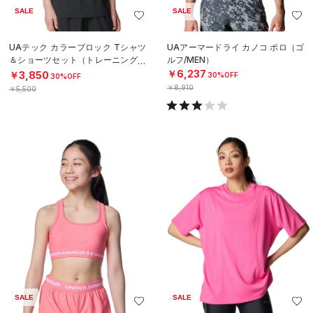
SALE
SALE
UAテック カラーブロック Tシャツ
UAアーマードライ カノコ ポロ（ゴ
＆ショーツセット（トレーニング/B
ルフ/MEN）
OYS）
￥6,237
￥3,850
30%OFF
30%OFF
￥8,910
￥5,500
SALE
SALE