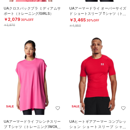
UAクロスバックブラ ミディアムサ
UAアーマードライ オーバーサイズ
ポート（トレーニング/GIRLS）
ド ショートスリーブ Tシャツ（トレ
ーニング/WOMEN）
￥2,079
￥3,465
30%OFF
30%OFF
￥2,970
￥4,950
SALE
SALE
UAアーマードライ フレンチスリー
UAヒートギアアーマー コンプレッ
ブ Tシャツ（トレーニング/WOME
ション ショートスリーブ シャツ