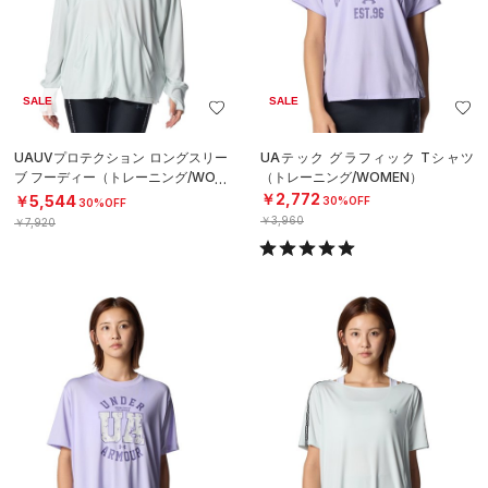
SALE
SALE
UAUVプロテクション ロングスリー
UAテック グラフィック Tシャツ
ブ フーディー（トレーニング/WOM
（トレーニング/WOMEN）
EN）
￥2,772
￥5,544
30%OFF
30%OFF
￥3,960
￥7,920