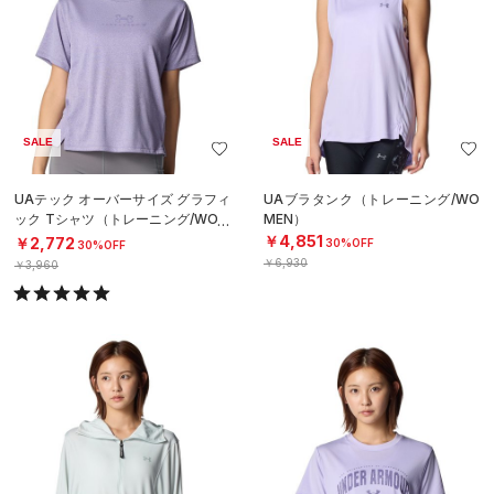
SALE
SALE
UAテック オーバーサイズ グラフィ
UAブラタンク（トレーニング/WO
ック Tシャツ（トレーニング/WOM
MEN）
EN）
￥4,851
￥2,772
30%OFF
30%OFF
￥6,930
￥3,960