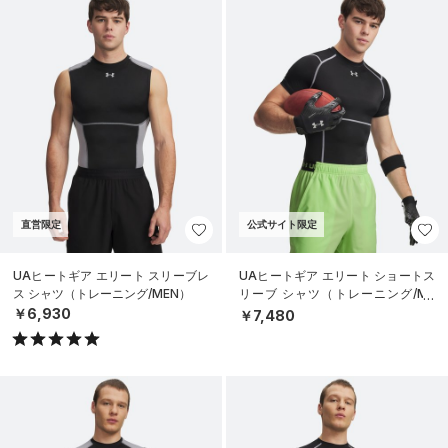
直営限定
公式サイト限定
UAヒートギア エリート スリーブレ
UAヒートギア エリート ショートス
ス シャツ（トレーニング/MEN）
リーブ シャツ（トレーニング/ME
N）
￥6,930
￥7,480