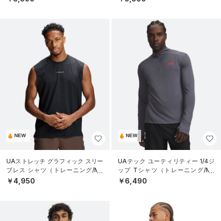
NEW
NEW
UAストレッチ グラフィック スリー
UAテック ユーティリティー 1/4ジ
ブレス シャツ（トレーニング/ME
ップ Tシャツ（トレーニング/ME
N）
N）
￥4,950
￥6,490