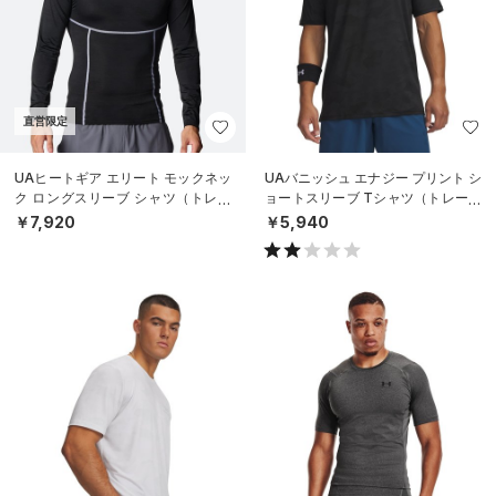
直営限定
UAヒートギア エリート モックネッ
UAバニッシュ エナジー プリント シ
ク ロングスリーブ シャツ（トレー
ョートスリーブ Tシャツ（トレーニ
ニング/MEN）
ング/MEN）
￥7,920
￥5,940