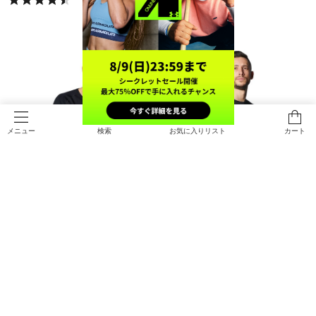
検索
お気に入りリスト
カート
メニュー
UAヒートギア フィッティド ロング
UAテック ショートスリーブTシャ
スリーブ シャツ（トレーニング/ME
ツ2.0（トレーニング/MEN）
N）
￥3,410
￥4,400