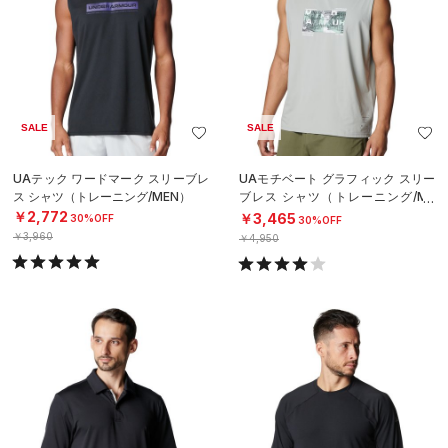
SALE
SALE
UAテック ワードマーク スリーブレ
UAモチベート グラフィック スリー
ス シャツ（トレーニング/MEN）
ブレス シャツ（トレーニング/ME
N）
￥2,772
￥3,465
30%OFF
30%OFF
￥3,960
￥4,950