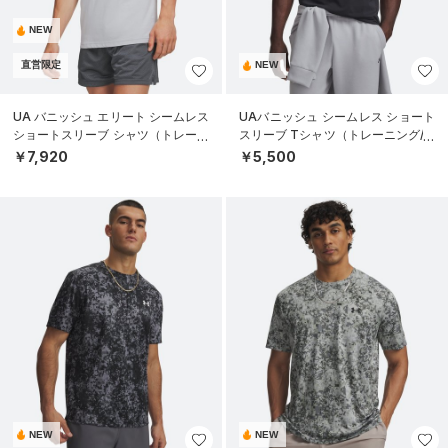
NEW
直営限定
NEW
UA バニッシュ エリート シームレス
UAバニッシュ シームレス ショート
ショートスリーブ シャツ（トレーニ
スリーブ Tシャツ（トレーニング/M
ング/MEN）
EN）
￥7,920
￥5,500
NEW
NEW