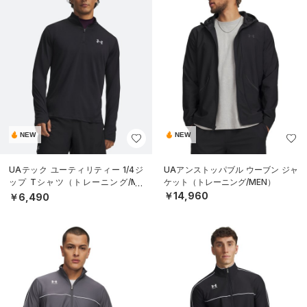
NEW
NEW
UAテック ユーティリティー 1/4ジ
UAアンストッパブル ウーブン ジャ
ップ Tシャツ（トレーニング/ME
ケット（トレーニング/MEN）
N）
￥14,960
￥6,490