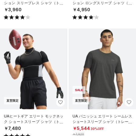
ション スリーブレス シャツ（トレ
ション ロングスリーブ シャツ（ト
ーニング/MEN）
レーニング/MEN）
￥3,960
￥4,950
SALE
直営限定
直営限定
UAヒートギア エリート モックネッ
UA バニッシュ エリート シームレス
ク ショートスリーブ シャツ（トレ
ショートスリーブ シャツ（トレーニ
ーニング/MEN）
ング/MEN）
￥7,480
￥5,544
30%OFF
￥7,920