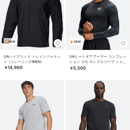
NEW
NEW
UAハイブリッド トレインジャケッ
UAヒートギアアーマー コンプレッ
ト（トレーニング/MEN）
ション カモ ロングスリーブ シャツ
（トレーニング/MEN）
￥14,960
￥5,500