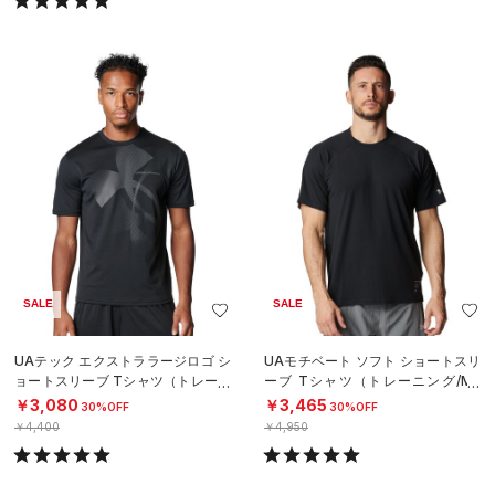
SALE
SALE
UAテック エクストララージロゴ シ
UAモチベート ソフト ショートスリ
ョートスリーブ Tシャツ（トレーニ
ーブ Tシャツ（トレーニング/ME
ング/MEN）
N）
￥3,080
￥3,465
30%OFF
30%OFF
￥4,400
￥4,950