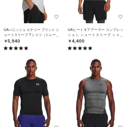
UAバニッシュ エナジー プリント シ
UAヒートギアアーマー コンプレッ
ョートスリーブ Tシャツ（トレーニ
ション ショートスリーブ シャツ
ング/MEN）
（トレーニング/MEN）
￥5,940
￥4,400