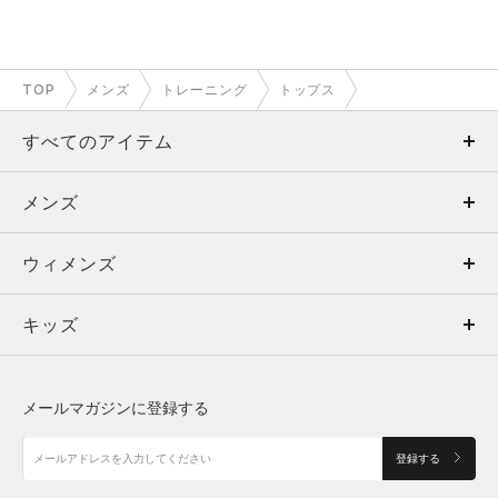
TOP
メンズ
トレーニング
トップス
すべてのアイテム
メンズ
メンズ
ウィメンズ
トップス
ウィメンズ
キッズ
トップス
ボトムス
キッズ
トップス
ボトムス
シューズ
シューズ
メールマガジンに登録する
ボトムス
シューズ
アクセサリー
アクセサリー
登録する