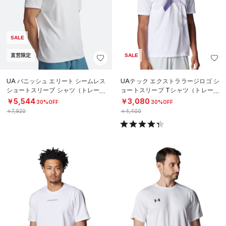
SALE
直営限定
SALE
UA バニッシュ エリート シームレス
UAテック エクストララージロゴ シ
ショートスリーブ シャツ（トレーニ
ョートスリーブ Tシャツ（トレーニ
ング/MEN）
ング/MEN）
￥5,544
￥3,080
30%OFF
30%OFF
￥7,920
￥4,400