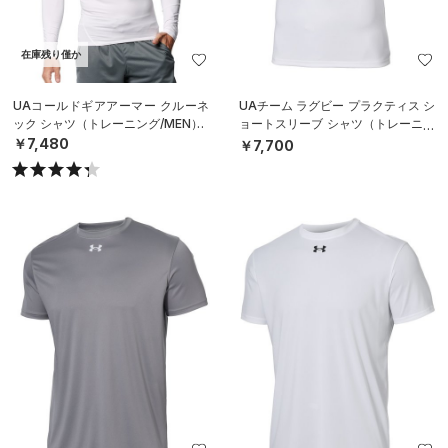
在庫残り僅か
UAコールドギアアーマー クルーネ
UAチーム ラグビー プラクティス シ
ック シャツ（トレーニング/MEN）
ョートスリーブ シャツ（トレーニン
グ/MEN）
￥7,480
￥7,700