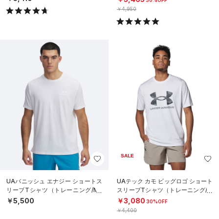
￥4,950
SALE
UAバニッシュ エナジー ショートス
UAテック カモ ビッグロゴ ショート
リーブTシャツ（トレーニング/ME
スリーブTシャツ（トレーニング/M
N）
EN）
￥5,500
￥3,080
30%OFF
￥4,400