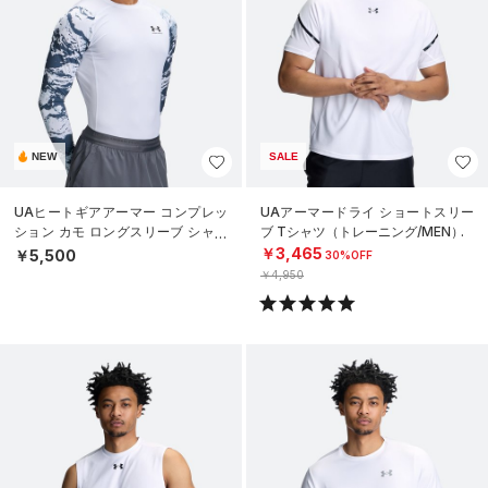
NEW
SALE
UAヒートギアアーマー コンプレッ
UAアーマードライ ショートスリー
ション カモ ロングスリーブ シャツ
ブ Tシャツ（トレーニング/MEN）
（トレーニング/MEN）
￥3,465
￥5,500
30%OFF
￥4,950