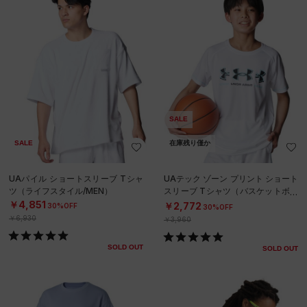
SALE
SALE
在庫残り僅か
UAパイル ショートスリーブ Tシャ
UAテック ゾーン プリント ショート
ツ（ライフスタイル/MEN）
スリーブ Tシャツ（バスケットボー
ル/BOYS）
￥4,851
￥2,772
30%OFF
30%OFF
￥6,930
￥3,960
SOLD OUT
SOLD OUT