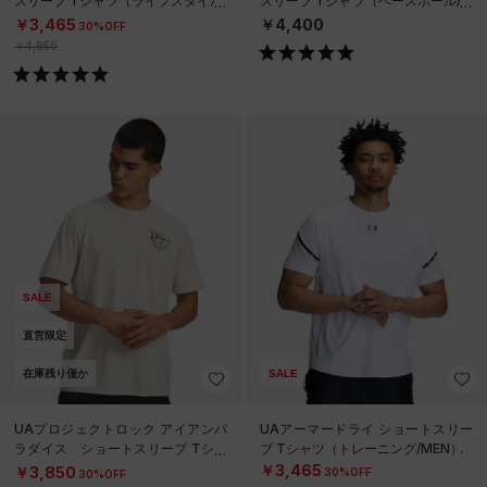
スリーブ Tシャツ（ライフスタイル/
スリーブ Tシャツ（ベースボール/M
MEN）
EN）
￥3,465
￥4,400
30%OFF
￥4,950
SALE
直営限定
在庫残り僅か
SALE
UAプロジェクトロック アイアンパ
UAアーマードライ ショートスリー
ラダイス ショートスリーブ Tシャ
ブ Tシャツ（トレーニング/MEN）
ツ（トレーニング/MEN）
￥3,465
￥3,850
30%OFF
30%OFF