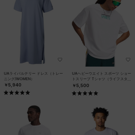
UAライバルテリー ドレス（トレー
UAヘビーウエイト スポーツ ショー
ニング/WOMEN）
トスリーブ Tシャツ（ライフスタイ
ル/MEN）
￥5,940
￥5,500