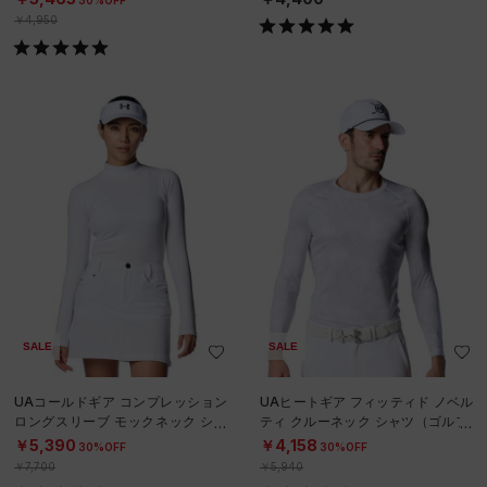
￥4,950
SALE
SALE
UAコールドギア コンプレッション
UAヒートギア フィッティド ノベル
ロングスリーブ モックネック シャ
ティ クルーネック シャツ（ゴルフ/
ツ（ゴルフ/WOMEN）
MEN）
￥5,390
￥4,158
30%OFF
30%OFF
￥7,700
￥5,940