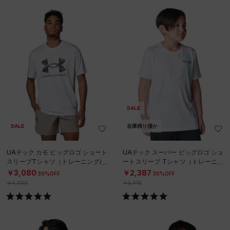
SALE
SALE
在庫残り僅か
UAテック カモ ビッグロゴ ショート
UAテック スーパー ビッグロゴ ショ
スリーブTシャツ（トレーニング/M
ートスリーブ Tシャツ（トレーニン
EN）
グ/BOYS）
￥3,080
￥2,387
30%OFF
30%OFF
￥4,400
￥3,410