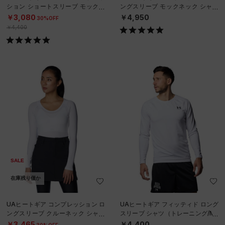
ション ショートスリーブ モックネ
ングスリーブ モックネック シャツ
ック シャツ（トレーニング/MEN）
（ゴルフ/WOMEN）
￥3,080
￥4,950
30%OFF
￥4,400
SALE
在庫残り僅か
UAヒートギア コンプレッション ロ
UAヒートギア フィッティド ロング
ングスリーブ クルーネック シャツ
スリーブ シャツ（トレーニング/ME
（ゴルフ/WOMEN）
N）
￥3,465
￥4,400
30%OFF