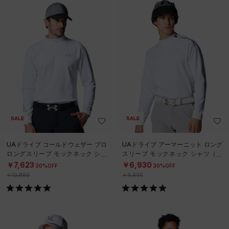
SALE
SALE
UAドライブ コールドウェザー プロ
UAドライブ アーマーニット ロング
ロングスリーブ モックネック シャ
スリーブ モックネック シャツ（ゴ
ツ（ゴルフ/MEN）
ルフ/MEN）
￥7,623
￥6,930
30%OFF
30%OFF
￥10,890
￥9,900