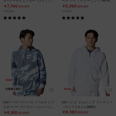
オーバーサイズ クルー（ライフスタ
ーディー（トレーニング/WOME
イル/MEN）
N）
￥7,700
￥5,390
30%OFF
30%OFF
￥11,000
￥7,700
SALE
在庫残り僅か
SALE
UAアーマーフリース ノベルティ プ
UAパイル フルジップ フーディー
ルオーバー フーディー（トレーニン
（ライフスタイル/MEN）
グ/MEN）
￥8,393
￥6,160
30%OFF
30%OFF