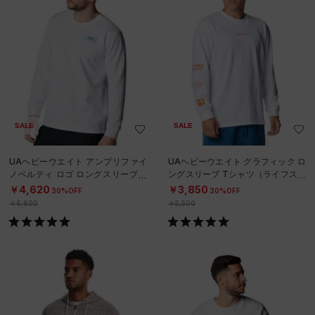
SALE
SALE
UAヘビーウエイト アンプリファイ
UAヘビーウエイト グラフィック ロ
ノベルティ ロゴ ロングスリーブ T
ングスリーブ Tシャツ（ライフスタ
シャツ（ライフスタイル/MEN）
イル/MEN）
￥4,620
￥3,850
30%OFF
30%OFF
￥6,600
￥5,500