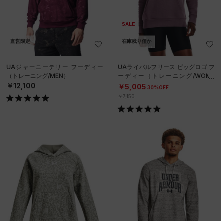
SALE
直営限定
在庫残り僅か
UAジャーニーテリー フーディー
UAライバルフリース ビッグロゴ フ
（トレーニング/MEN）
ーディー（トレーニング/WOME
N）
￥12,100
￥5,005
30%OFF
￥7,150