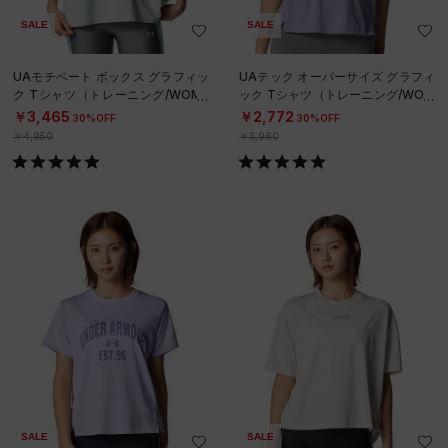
SALE
SALE
UAモチベート ボックス グラフィッ
UAテック オーバーサイズ グラフィ
ク Tシャツ（トレーニング/WOME
ック Tシャツ（トレーニング/WOM
N）
EN）
￥3,465
￥2,772
30%OFF
30%OFF
￥4,950
￥3,960
SALE
SALE