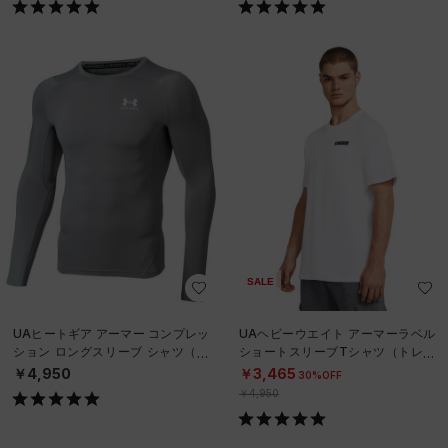
SALE
UAヒートギア アーマー コンプレッ
UAヘビーウエイト アーマーラベル
ション ロングスリーブ シャツ（ト
ショートスリーブTシャツ（トレー
レーニング/MEN）
ニング/MEN）
￥4,950
￥3,465
30%OFF
￥4,950