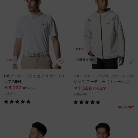
SALE
SALE
在庫残り僅か
UAアーマードライ カノコ ポロ（ゴ
UAアンストッパブル フリース フル
ルフ/MEN）
ジップ フーディー（トレーニング/
MEN）
￥6,237
￥11,550
30%OFF
30%OFF
￥8,910
￥16,500
SOLD OUT