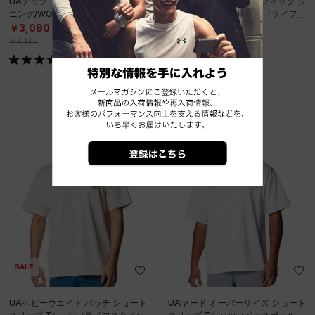
UAテック タック Tシャツ（トレー
UAヘビーウエイト グラフィック シ
ニング/WOMEN）
ョートスリーブ Tシャツ（ライフス
タイル/MEN）
￥3,080
￥3,465
30%OFF
30%OFF
￥4,400
￥4,950
SOLD OUT
SALE
UAヘビーウエイト パッチ ショート
UAヤード オーバーサイズ ショート