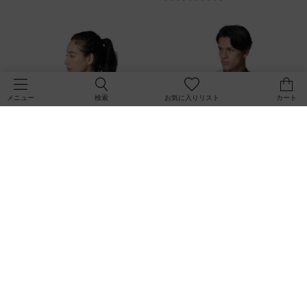
検索
お気に入りリスト
カート
メニュー
SALE
SALE
UAアンストッパブル クロップ ジャ
UAツアー ティップス セーター（ゴ
ケット（ライフスタイル/WOME
ルフ/MEN）
N）
￥12,320
￥9,240
30%OFF
30%OFF
￥17,600
￥13,200