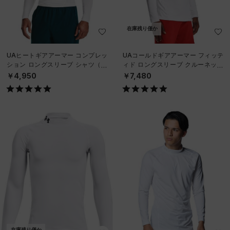
在庫残り僅か
UAヒートギアアーマー コンプレッ
UAコールドギアアーマー フィッテ
ション ロングスリーブ シャツ（ト
ィド ロングスリーブ クルーネック
レーニング/MEN）
シャツ（トレーニング/MEN）
￥4,950
￥7,480
在庫残り僅か