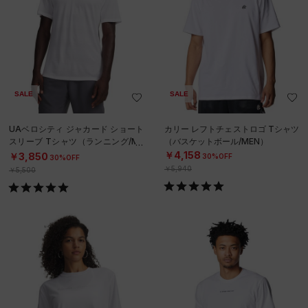
SALE
SALE
UAベロシティ ジャカード ショート
カリー レフトチェストロゴ Tシャツ
スリーブ Tシャツ（ランニング/ME
（バスケットボール/MEN）
N）
￥4,158
￥3,850
30%OFF
30%OFF
￥5,940
￥5,500