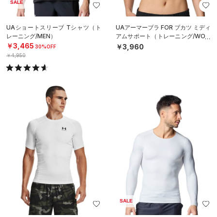
SALE
UAショートスリーブ Tシャツ（ト
UAアーマーブラ FOR ブカツ ミディ
レーニング/MEN）
アムサポート（トレーニング/WOM
EN）
￥3,465
￥3,960
30%OFF
￥4,950
SALE