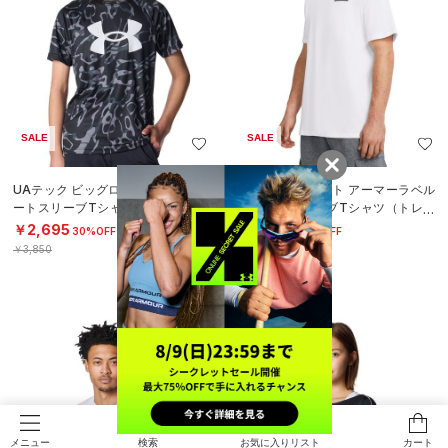
SALE
SALE
UAテック ビッグロゴ プリントショ
UAヘビーウエイト アーマーラベル
ートスリーブTシャツ（トレーニン
ショートスリーブTシャツ（トレー
グ/BOYS）
ニング/MEN）
￥2,695
￥3,465
30%OFF
30%OFF
￥3,850
￥4,950
検索
お気に入りリスト
カート
メニュー