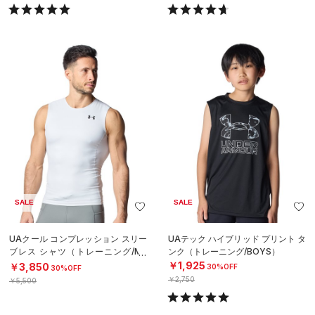
SALE
SALE
UAクール コンプレッション スリー
UAテック ハイブリッド プリント タ
ブレス シャツ（トレーニング/ME
ンク（トレーニング/BOYS）
N）
￥1,925
￥3,850
30%OFF
30%OFF
￥2,750
￥5,500