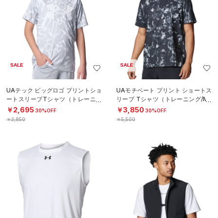
SALE
SALE
UAテック ビッグロゴ プリントショ
UAモチベート プリント ショートス
ートスリーブTシャツ（トレーニン
リーブ Tシャツ（トレーニング/ME
グ/BOYS）
N）
￥2,695
￥3,850
30%OFF
30%OFF
￥3,850
￥5,500