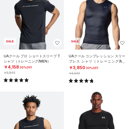
SALE
SALE
UAクール プロ ショートスリーブ T
UAクール コンプレッション スリー
シャツ（トレーニング/MEN）
ブレス シャツ（トレーニング/ME
N）
￥4,158
￥3,850
30%OFF
30%OFF
￥5,940
￥5,500