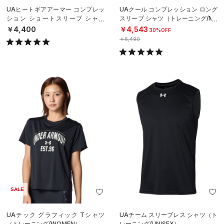
UAヒートギアアーマー コンプレッ
UAクール コンプレッション ロング
ション ショートスリーブ シャツ
スリーブ シャツ（トレーニング/ME
（トレーニング/MEN）
N）
￥4,400
￥4,543
30%OFF
￥6,490
SALE
UAテック グラフィック Tシャツ
UAチーム スリーブレス シャツ（ト
（トレーニング/WOMEN）
レーニング/UNISEX）