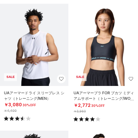
SALE
SALE
UAアーマードライ スリーブレス シ
UAアーマーブラ FOR ブカツ ミディ
ャツ（トレーニング/MEN）
アムサポート（トレーニング/WOM
EN）
￥3,080
￥2,772
30%OFF
30%OFF
￥4,400
￥3,960