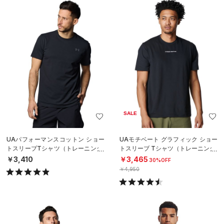
SALE
UAパフォーマンスコットン ショー
UAモチベート グラフィック ショー
トスリーブTシャツ（トレーニング/
トスリーブ Tシャツ（トレーニング/
MEN）
MEN）
￥3,410
￥3,465
30%OFF
￥4,950