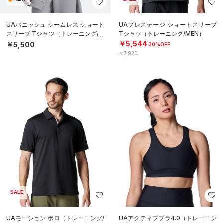
UAバニッシュ シームレス ショート
UAプレステージ ショートスリーブ
スリーブ Tシャツ（トレーニング/M
Tシャツ（トレーニング/MEN）
EN）
￥5,544
￥5,500
30%OFF
￥7,920
SALE
UAモーション ポロ（トレーニング/
UAアクティブブラ4.0（トレーニン