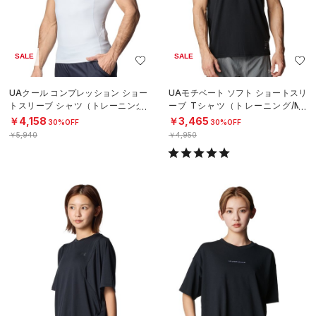
SALE
SALE
UAクール コンプレッション ショー
UAモチベート ソフト ショートスリ
トスリーブ シャツ（トレーニング/
ーブ Tシャツ（トレーニング/ME
MEN）
N）
￥4,158
￥3,465
30%OFF
30%OFF
￥5,940
￥4,950