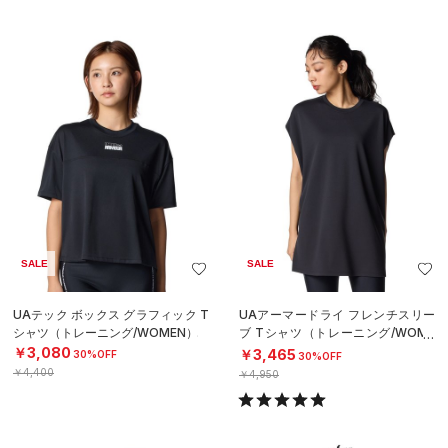
SALE
SALE
UAテック ボックス グラフィック T
UAアーマードライ フレンチスリー
シャツ（トレーニング/WOMEN）
ブ Tシャツ（トレーニング/WOME
N）
￥3,080
￥3,465
30%OFF
30%OFF
￥4,400
￥4,950