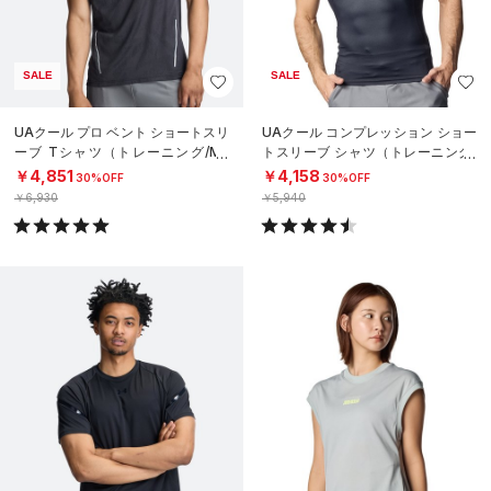
SALE
SALE
UAクール プロ ベント ショートスリ
UAクール コンプレッション ショー
ーブ Tシャツ（トレーニング/ME
トスリーブ シャツ（トレーニング/
N）
MEN）
￥4,851
￥4,158
30%OFF
30%OFF
￥6,930
￥5,940