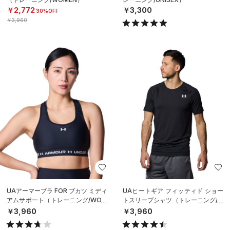
￥2,772
￥3,300
30%OFF
￥3,960
UAアーマーブラ FOR ブカツ ミディ
UAヒートギア フィッティド ショー
アムサポート（トレーニング/WOM
トスリーブシャツ（トレーニング/M
EN）
EN）
￥3,960
￥3,960