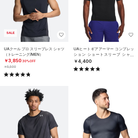
SALE
UAクール プロ スリーブレス シャツ
UAヒートギアアーマー コンプレッ
（トレーニング/MEN）
ション ショートスリーブ シャツ
（トレーニング/MEN）
￥3,850
￥4,400
30%OFF
￥5,500