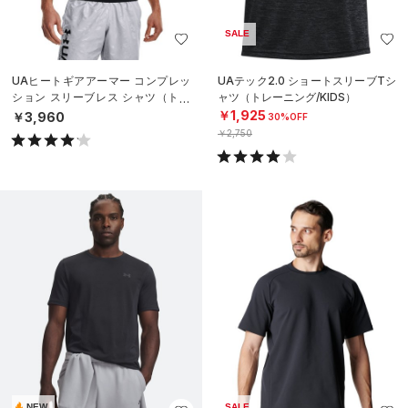
SALE
UAヒートギアアーマー コンプレッ
UAテック2.0 ショートスリーブTシ
ション スリーブレス シャツ（トレ
ャツ（トレーニング/KIDS）
ーニング/MEN）
￥1,925
￥3,960
30%OFF
￥2,750
NEW
SALE