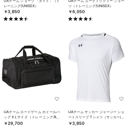
UAチーム ショーツ 〈タイト〉（ト
UAチーム ユーティリティー ショー
レーニング/UNISEX）
ツ（トレーニング/UNISEX）
￥3,850
￥6,050
UAチーム ロードゲーム ホイールバ
UAチーム サッカー ジャージー ショ
ッグ II Lサイズ（トレーニング/ME
ートスリーブ Tシャツ（サッカー/M
N）
EN）
￥29,700
￥3,850