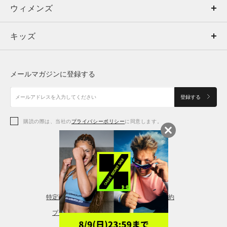
ウィメンズ
トップス
ウィメンズ
キッズ
トップス
ボトムス
キッズ
トップス
ボトムス
シューズ
シューズ
メールマガジンに登録する
ボトムス
シューズ
アクセサリー
アクセサリー
登録する
シューズ
アクセサリー
購読の際は、当社の
プライバシーポリシー
に同意します。
アクセサリー
スポーツブラ
レギンス＆タイツ
特定商取引法に基づく通販の表記
会員規約
プライバシーポリシー