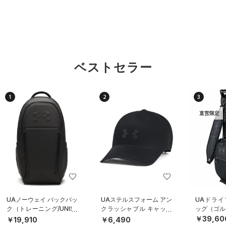
ベストセラー
1
2
3
直営限定
UAノーウェイ バックパッ
UAステルスフォーム アン
UAドライ
ク（トレーニング/UNISE
クラッシャブル キャップ
ッグ（ゴルフ
X）
（ライフスタイル/UNISE
￥39,60
￥19,910
￥6,490