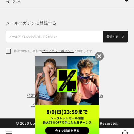
キッズ
トップス
ボトムス
キッズ
トップス
ボトムス
シューズ
シューズ
メールマガジンに登録する
ボトムス
シューズ
アクセサリー
アクセサリー
登録する
シューズ
アクセサリー
購読の際は、当社の
プライバシーポリシー
に同意します。
アクセサリー
スポーツブラ
レギンス＆タイツ
特定商取引法に基づく通販の表記
会員規約
プライバシーポリシー
© 2026 Copyright DOME Corporation. All Rights Reserved.