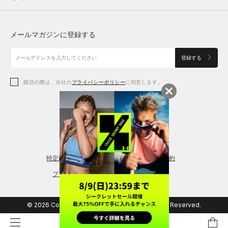
トップス
ボトムス
シューズ
シューズ
メールマガジンに登録する
ボトムス
シューズ
アクセサリー
アクセサリー
登録する
シューズ
アクセサリー
購読の際は、当社の
プライバシーポリシー
に同意します。
アクセサリー
スポーツブラ
レギンス＆タイツ
特定商取引法に基づく通販の表記
会員規約
プライバシーポリシー
© 2026 Copyright DOME Corporation. All Rights Reserved.