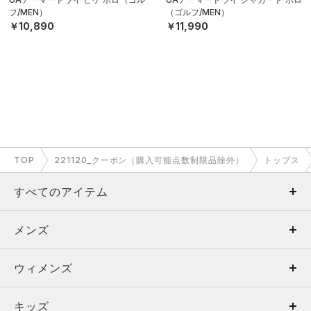
フ/MEN）
（ゴルフ/MEN）
￥10,890
￥11,990
TOP
221120_クーポン（購入可能点数制限品除外）
トップス
すべてのアイテム
メンズ
メンズ
ウィメンズ
トップス
ウィメンズ
キッズ
トップス
ボトムス
キッズ