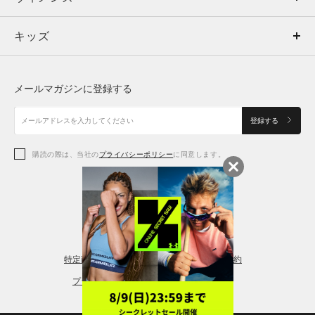
キッズ
トップス
ボトムス
キッズ
トップス
ボトムス
シューズ
シューズ
メールマガジンに登録する
ボトムス
シューズ
アクセサリー
アクセサリー
登録する
シューズ
アクセサリー
購読の際は、当社の
プライバシーポリシー
に同意します。
アクセサリー
スポーツブラ
レギンス＆タイツ
特定商取引法に基づく通販の表記
会員規約
プライバシーポリシー