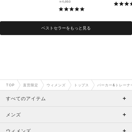
￥4,950
ベストセラーをもっと見る
TOP
直営限定
ウィメンズ
トップス
パーカー&トレーナ
すべてのアイテム
メンズ
メンズ
ウィメンズ
トップス
ウィメンズ