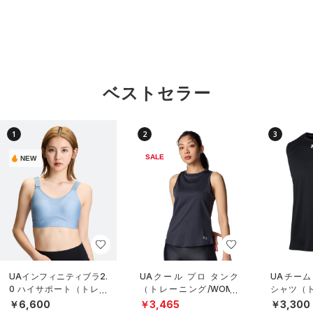
ベストセラー
1
2
3
SALE
NEW
UAインフィニティブラ2.
UAクール プロ タンク
UAチーム
0 ハイサポート（トレー
（トレーニング/WOME
シャツ（ト
ニング/WOMEN）
N）
NISEX）
￥6,600
￥3,465
￥3,300