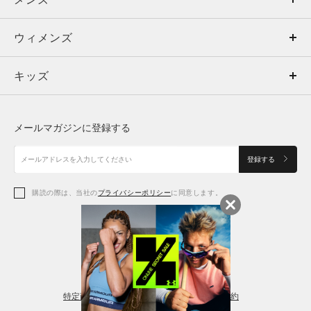
ウィメンズ
トップス
ウィメンズ
キッズ
トップス
ボトムス
キッズ
トップス
ボトムス
シューズ
シューズ
メールマガジンに登録する
ボトムス
シューズ
アクセサリー
アクセサリー
登録する
シューズ
アクセサリー
購読の際は、当社の
プライバシーポリシー
に同意します。
アクセサリー
スポーツブラ
レギンス＆タイツ
特定商取引法に基づく通販の表記
会員規約