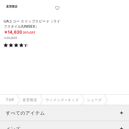
直営限定
UAエコー スリップスピード（ライ
フスタイル/UNISEX）
￥14,630
30%OFF
￥20,900
TOP
直営限定
ウィメンズ＋キッズ
シューズ
すべてのアイテム
メンズ
メンズ