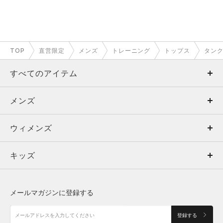
TOP
直営限定
メンズ
トレーニング
トップス
タン
すべてのアイテム
メンズ
メンズ
ウィメンズ
トップス
ウィメンズ
キッズ
トップス
ボトムス
キッズ
トップス
ボトムス
シューズ
シューズ
メールマガジンに登録する
ボトムス
シューズ
アクセサリー
アクセサリー
登録する