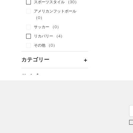
スポーツスタイル
（30）
アメリカンフットボール
（0）
サッカー
（0）
リカバリー
（4）
その他
（0）
カテゴリー
トップス
サイズ
ボトムス
すべてのトップス
カテゴリーを選択してください。
アクセサリー
カラー
すべてのボトムス
（0）
ベースレイヤー
シューズ
すべてのアクセサリー
（0）
レギンス&タイツ
（0）
Tシャツ
価格
すべてのシューズ
（0）
バックパック
（0）
ショートパンツ
（0）
タンクトップ
ブラック
ホワイト
ブラウン
グリーン
（0）
スポーツシューズ
ショルダー＆トートバッグ
（0）
パンツ(ロングパンツ)
（0）
ポロシャツ
テクノロジー
（0）
（0）
スパイク
～
円
円
（0）