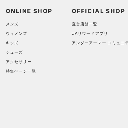
スウェット＆フリース
（0）
ロングTシャツ
ブルー
パープル
レッド
イエロー
（0）
サックパック
FLOW(フロー)
（0）
スポーツスタイルシューズ
在庫
（0）
アンダーウェア
ONLINE SHOP
OFFICIAL SHOP
（0）
パーカー&トレーナー
（0）
（0）
ウェストバッグ
HOVR(ホバー)
（0）
（0）
スカート
（0）
ジャケット
オレンジ
その他
（0）
在庫あり
サンダル
（0）
メンズ
直営店舗一覧
ダッフルバッグ
CHARGED(チャージド)
（0）
限定
（0）
スイムウェア
（0）
ジャージ
MICRO G(マイクロＧ)
（0）
（0）
ウィメンズ
UAリワードアプリ
キャップ＆ビーニー
直営限定
（0）
（0）
ベスト
TRIBASE(トライベース)
キッズ
アンダーアーマー コミュニ
（0）
ベルト
公式サイト限定
（0）
（0）
（0）
ダウン・コート
シューズ
（0）
グローブ・手袋
在庫残りわずか
（2）
RUSH(ラッシュ)
（0）
（0）
スポーツブラ
アクセサリー
（0）
アイウェア
ISO-CHILL(アイソチル)
（0）
（0）
コレクション
セットアップ
特集ページ一覧
リストバンド＆ヘッドバンド
Tech(テック)
（0）
（0）
（0）
スイムウェア
プロジェクトロック
（0）
COLDGEAR ARMOUR(コール
（0）
スポーツマスク
ドギアアーマー)
（0）
ステフィン・カリー
（0）
（0）
ソックス
HEATGEAR ARMOUR(ヒート
アジア限定
（0）
ギアアーマー)
（0）
（0）
ネックウォーマー
STORM(ストーム)
（0）
（0）
スリーブ
COLDGEAR INFRARED(コー
（0）
タオル