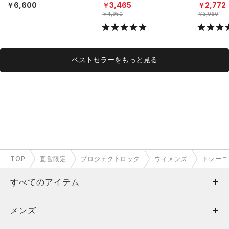
ニング/WOMEN）
N）
N）
￥6,600
￥3,465
￥2,772
￥4,950
￥3,960
ベストセラーをもっと見る
TOP
直営限定
プロジェクトロック
ウィメンズ
トレーニ
すべてのアイテム
メンズ
メンズ