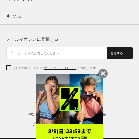
キッズ
トップス
ボトムス
キッズ
トップス
ボトムス
シューズ
シューズ
メールマガジンに登録する
ボトムス
シューズ
アクセサリー
アクセサリー
登録する
シューズ
アクセサリー
購読の際は、当社の
プライバシーポリシー
に同意します。
アクセサリー
スポーツブラ
レギンス＆タイツ
特定商取引法に基づく通販の表記
会員規約
プライバシーポリシー