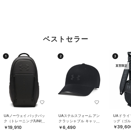
ベストセラー
1
2
3
直営限定
UAノーウェイ バックパッ
UAステルスフォーム アン
UAドライ
ク（トレーニング/UNISE
クラッシャブル キャップ
ッグ（ゴルフ
X）
（ライフスタイル/UNISE
￥39,60
￥19,910
￥6,490