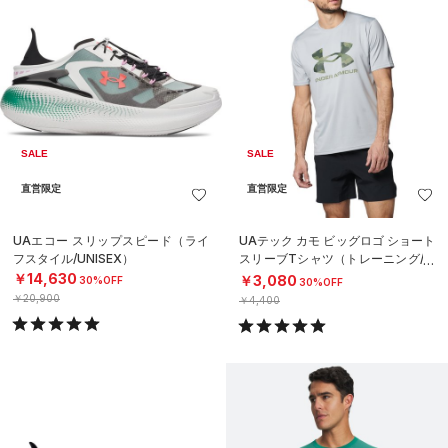
SALE
SALE
直営限定
直営限定
UAエコー スリップスピード（ライ
UAテック カモ ビッグロゴ ショート
フスタイル/UNISEX）
スリーブTシャツ（トレーニング/M
EN）
￥14,630
￥3,080
30%OFF
30%OFF
￥20,900
￥4,400