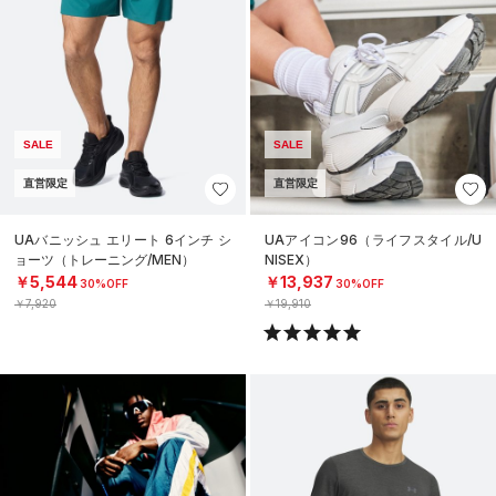
SALE
SALE
直営限定
直営限定
UAバニッシュ エリート 6インチ シ
UAアイコン96（ライフスタイル/U
ョーツ（トレーニング/MEN）
NISEX）
￥5,544
￥13,937
30%OFF
30%OFF
￥7,920
￥19,910