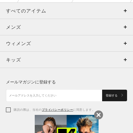
すべてのアイテム
メンズ
メンズ
ウィメンズ
トップス
ウィメンズ
キッズ
トップス
ボトムス
キッズ
トップス
ボトムス
シューズ
シューズ
メールマガジンに登録する
ボトムス
シューズ
アクセサリー
アクセサリー
登録する
シューズ
アクセサリー
購読の際は、当社の
プライバシーポリシー
に同意します。
アクセサリー
スポーツブラ