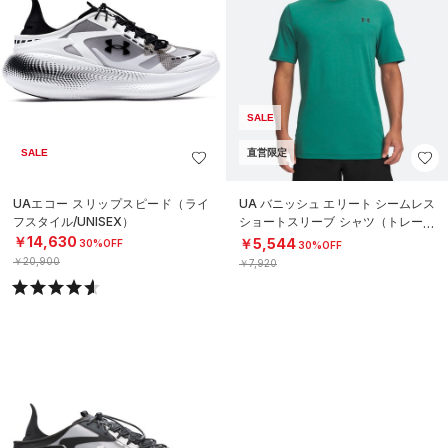
SALE
SALE
直営限定
UAエコー スリップスピード（ライ
UA バニッシュ エリート シームレス
フスタイル/UNISEX）
ショートスリーブ シャツ（トレーニ
ング/MEN）
￥14,630
￥5,544
30%OFF
30%OFF
￥20,900
￥7,920