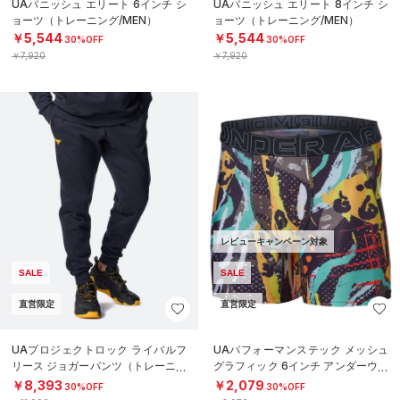
UAバニッシュ エリート 6インチ シ
UAバニッシュ エリート 8インチ シ
ョーツ（トレーニング/MEN）
ョーツ（トレーニング/MEN）
￥5,544
￥5,544
30%OFF
30%OFF
￥7,920
￥7,920
レビューキャンペーン対象
SALE
SALE
直営限定
直営限定
UAプロジェクトロック ライバルフ
UAパフォーマンステック メッシュ
リース ジョガーパンツ（トレーニン
グラフィック 6インチ アンダーウェ
グ/MEN）
ア（トレーニング/MEN）
￥8,393
￥2,079
30%OFF
30%OFF