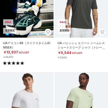
SALE
SALE
直営限定
直営限定
UAアイコン96（ライフスタイル/U
UA バニッシュ エリート シームレス
NISEX）
ショートスリーブ シャツ（トレーニ
ング/MEN）
￥13,937
￥5,544
30%OFF
30%OFF
￥19,910
￥7,920