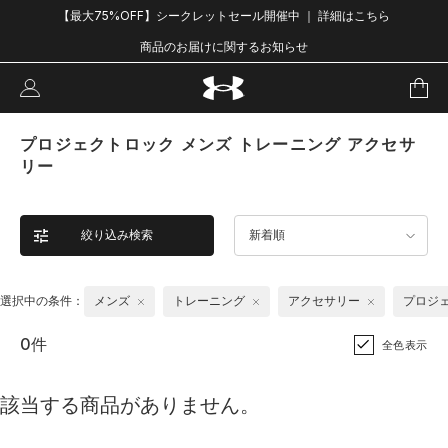
【最大75%OFF】シークレットセール開催中 ｜ 詳細はこちら
商品のお届けに関するお知らせ
プロジェクトロック メンズ トレーニング アクセサ
リー
絞り込み検索
新着順
選択中の条件：
メンズ
トレーニング
アクセサリー
プロジ
0件
全色表示
該当する商品がありません。