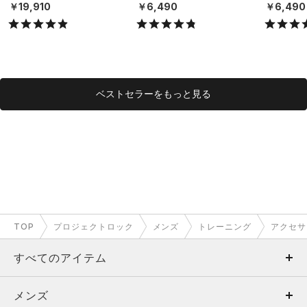
X）
（ライフスタイル/UNISE
（ライフスタ
￥19,910
￥6,490
￥6,490
X）
X）
ベストセラーをもっと見る
TOP
プロジェクトロック
メンズ
トレーニング
アクセサ
すべてのアイテム
メンズ
メンズ