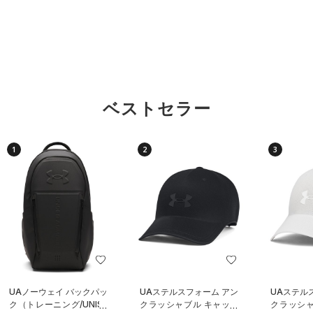
ベストセラー
1
2
3
UAノーウェイ バックパッ
UAステルスフォーム アン
UAステル
ク（トレーニング/UNISE
クラッシャブル キャップ
クラッシャ