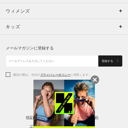
ウィメンズ
トップス
ウィメンズ
キッズ
トップス
ボトムス
キッズ
トップス
ボトムス
シューズ
シューズ
メールマガジンに登録する
ボトムス
シューズ
アクセサリー
アクセサリー
登録する
シューズ
アクセサリー
購読の際は、当社の
プライバシーポリシー
に同意します。
アクセサリー
スポーツブラ
レギンス＆タイツ
特定商取引法に基づく通販の表記
会員規約
プライバシーポリシー