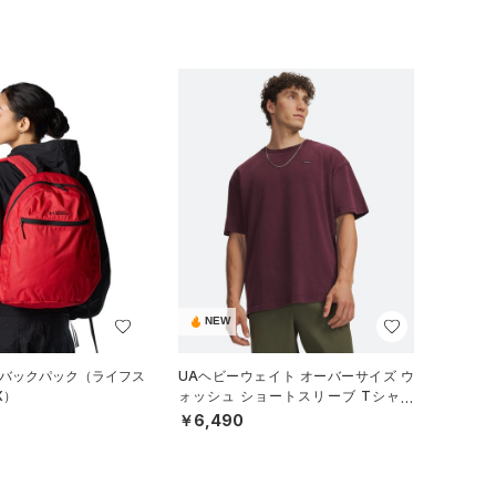
NEW
 バックパック（ライフス
UAヘビーウェイト オーバーサイズ ウ
X）
ォッシュ ショートスリーブ Tシャツ
（ライフスタイル/MEN）
￥6,490