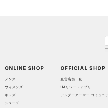
スウェット＆フリース
（0）
ロングTシャツ
ブルー
パープル
レッド
イエロー
（0）
サックパック
スポーツスタイルシューズ
（0）
アンダーウェア
（0）
パーカー&トレーナー
（0）
（0）
ウェストバッグ
（0）
スカート
（1）
ジャケット
オレンジ
その他
（0）
サンダル
（0）
ダッフルバッグ
（0）
スイムウェア
（0）
ジャージ
（0）
キャップ＆ビーニー
価格
（0）
ベスト
（0）
ベルト
（0）
ダウン・コート
（0）
グローブ・手袋
テクノロジー
（0）
スポーツブラ
～
円
円
（0）
アイウェア
FLOW(フロー)
（0）
（0）
セットアップ
在庫
リストバンド＆ヘッドバンド
HOVR(ホバー)
（0）
（0）
（0）
スイムウェア
ONLINE SHOP
OFFICIAL SHOP
在庫あり
CHARGED(チャージド)
（0）
限定
（0）
スポーツマスク
メンズ
直営店舗一覧
MICRO G(マイクロＧ)
（0）
（0）
ソックス
直営限定
（0）
コレクション
ウィメンズ
UAリワードアプリ
TRIBASE(トライベース)
（0）
ネックウォーマー
公式サイト限定
（0）
（0）
キッズ
アンダーアーマー コミュニ
プロジェクトロック
（0）
（0）
スリーブ
在庫残りわずか
（0）
RUSH(ラッシュ)
（0）
シューズ
ステフィン・カリー
（0）
（0）
タオル
ISO-CHILL(アイソチル)
（0）