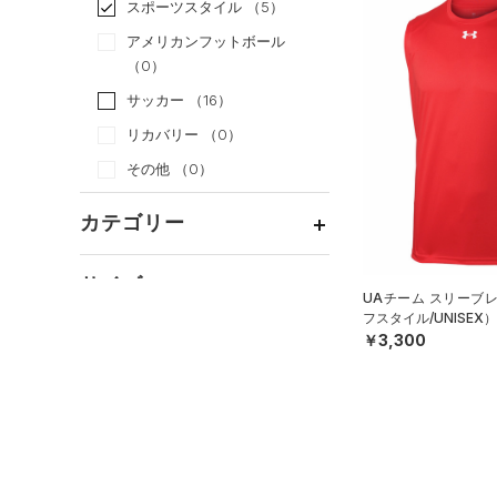
スポーツスタイル
（5）
アメリカンフットボール
（0）
サッカー
（16）
リカバリー
（0）
その他
（0）
カテゴリー
トップス
サイズ
UAチーム スリーブ
ボトムス
すべてのトップス
フスタイル/UNISEX）
カテゴリーを選択してください。
￥3,300
アクセサリー
カラー
すべてのボトムス
（0）
ベースレイヤー
シューズ
すべてのアクセサリー
（0）
レギンス&タイツ
（1）
Tシャツ
すべてのシューズ
（2）
バックパック
（0）
ショートパンツ
（1）
タンクトップ
ブラック
ホワイト
ブラウン
グリーン
（0）
スポーツシューズ
ショルダー＆トートバッグ
（0）
パンツ(ロングパンツ)
（0）
ポロシャツ
（0）
（0）
スパイク
（0）