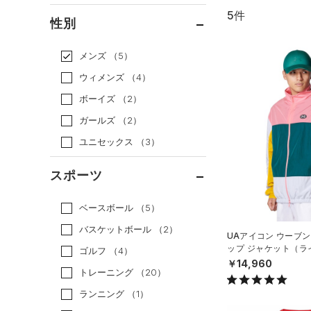
5件
通常価格
（5）
性別
セール
（0）
メンズ
（5）
ウィメンズ
（4）
ボーイズ
（2）
ガールズ
（2）
ユニセックス
（3）
スポーツ
ベースボール
（5）
バスケットボール
（2）
UAアイコン ウーブン
ップ ジャケット（ラ
ゴルフ
（4）
N）
￥14,960
トレーニング
（20）
ランニング
（1）