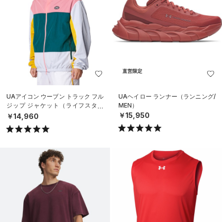
直営限定
UAアイコン ウーブン トラック フル
UAヘイロー ランナー（ランニング/
ジップ ジャケット（ライフスタイ
MEN）
ル/MEN）
￥15,950
￥14,960