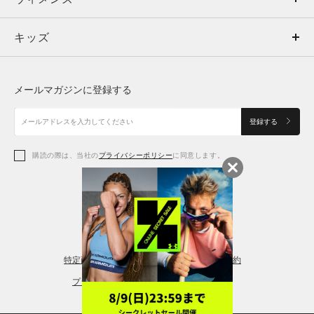
キッズ
トップス
ボトムス
キッズ
トップス
ボトムス
シューズ
シューズ
メールマガジンに登録する
ボトムス
シューズ
アクセサリー
アクセサリー
登録する
シューズ
アクセサリー
購読の際は、当社の
プライバシーポリシー
に同意します。
アクセサリー
スポーツブラ
レギンス＆タイツ
特定商取引法に基づく通販の表記
会員規約
プライバシーポリシー