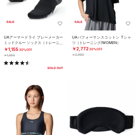
SALE
SALE
UAアーマードライ プレーメーカー
UAパフォーマンスコットン Tシャ
ミッドクルー ソックス（トレーニン
ツ（トレーニング/WOMEN）
グ/UNISEX）
￥2,772
￥1,155
30%OFF
30%OFF
￥3,960
￥1,650
SOLD OUT