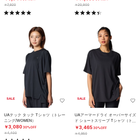
￥7,920
￥20,900
SALE
SALE
UAテック タック Tシャツ（トレー
UAアーマードライ オーバーサイズ
ニング/WOMEN）
ド ショートスリーブ Tシャツ（トレ
ーニング/WOMEN）
￥3,080
￥3,465
30%OFF
30%OFF
￥4,400
￥4,950