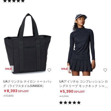
SALE
SALE
UAクリンクル ナイロン トートバッ
UAアイソチル コンプレッション ロ
グ（ライフスタイル/UNISEX）
ングスリーブ モックネック シャツ
（ゴルフ/WOMEN）
￥8,393
￥5,390
30%OFF
30%OFF
￥11,990
￥7,700