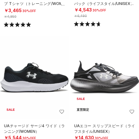
ブ Tシャツ（トレーニング/WOME
パック（ライフスタイル/UNISEX）
N）
￥4,543
￥3,465
30%OFF
30%OFF
￥6,490
￥4,950
SALE
SALE
直営限定
UAチャージド サージ4 ワイド（ラ
UAエコー スリップスピード（ライ
ンニング/WOMEN）
フスタイル/UNISEX）
￥5,544
￥14,630
30%OFF
30%OFF