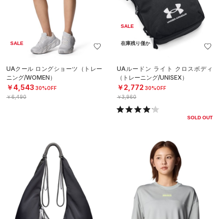
SALE
SALE
在庫残り僅か
UAクール ロングショーツ（トレー
UAルードン ライト クロスボディ
ニング/WOMEN）
（トレーニング/UNISEX）
￥4,543
￥2,772
30%OFF
30%OFF
￥6,490
￥3,960
SOLD OUT