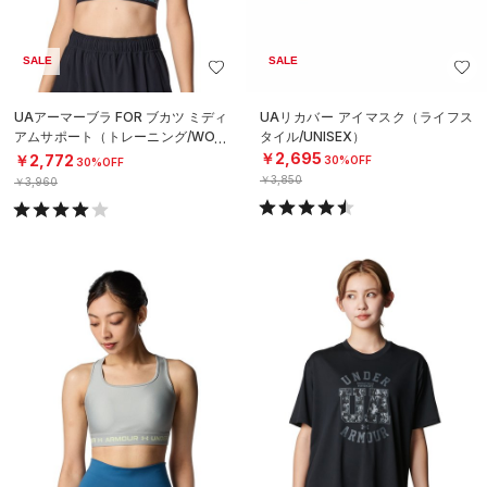
SALE
SALE
UAアーマーブラ FOR ブカツ ミディ
UAリカバー アイマスク（ライフス
アムサポート（トレーニング/WOM
タイル/UNISEX）
EN）
￥2,695
￥2,772
30%OFF
30%OFF
￥3,850
￥3,960