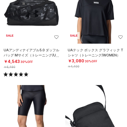
SALE
SALE
UAアンディナイアブル5.0 ダッフル
UAテック ボックス グラフィック T
バッグ Mサイズ（トレーニング/UNI
シャツ（トレーニング/WOMEN）
SEX）
￥3,080
￥4,543
30%OFF
30%OFF
￥4,400
￥6,490