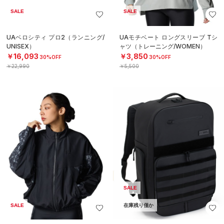
SALE
SALE
UAベロシティ プロ2（ランニング/
UAモチベート ロングスリーブ Tシ
UNISEX）
ャツ（トレーニング/WOMEN）
￥16,093
￥3,850
30%OFF
30%OFF
￥22,990
￥5,500
SALE
SALE
在庫残り僅か