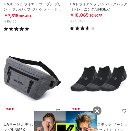
UAメッシュ ライナー ウーブン プリ
UAトライアンフ ジム バックパック
ント フルジップ ジャケット（トレ
（トレーニング/UNISEX）
ーニング/WOMEN）
￥18,865
￥7,315
30%OFF
30%OFF
￥26,950
￥10,450
SALE
SALE
UAラージ ボディバッグ（トレーニ
UAパフォーマンステック ノーショ
ング/UNISEX）
ー ソックス （3足セット）（トレー