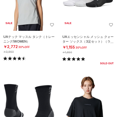
SALE
SALE
UAテック マッスル タンク（トレー
UAエッセンシャル メッシュ クォー
ニング/WOMEN）
ター ソックス（3足セット）（ライ
フスタイル/UNISEX）
￥2,772
￥1,155
30%OFF
30%OFF
￥3,960
￥1,650
SOLD OUT