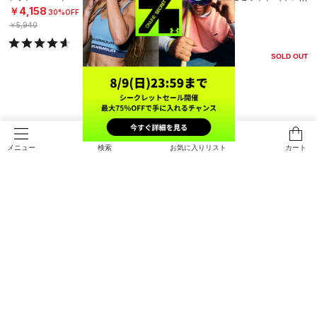
ニング/UNISEX）
￥4,158
￥1,155
30%OFF
30%OFF
￥5,940
￥1,650
SOLD OUT
SOLD OUT
検索
お気に入りリスト
カート
メニュー
SALE
SALE
UAチャージド サージ4（ランニン
UAノヴァ スリップスピード（ライ
グ/WOMEN）
フスタイル/UNISEX）
￥5,544
￥13,244