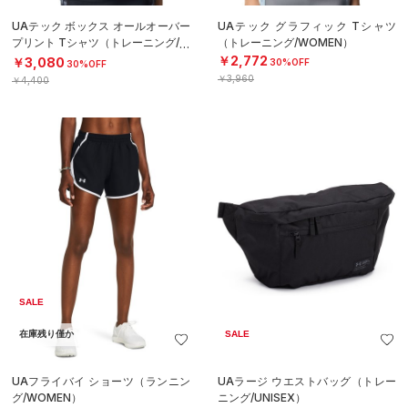
UAテック ボックス オールオーバー
UAテック グラフィック Tシャツ
プリント Tシャツ（トレーニング/W
（トレーニング/WOMEN）
OMEN）
￥2,772
￥3,080
30%OFF
30%OFF
￥3,960
￥4,400
SALE
在庫残り僅か
SALE
UAフライバイ ショーツ（ランニン
UAラージ ウエストバッグ（トレー
グ/WOMEN）
ニング/UNISEX）