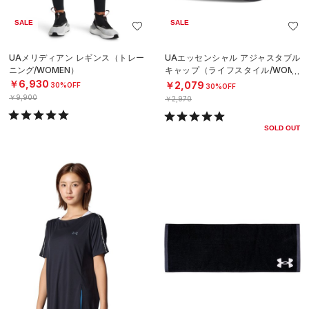
SALE
SALE
UAメリディアン レギンス（トレー
UAエッセンシャル アジャスタブル
ニング/WOMEN）
キャップ（ライフスタイル/WOME
N）
￥6,930
￥2,079
30%OFF
30%OFF
￥9,900
￥2,970
SOLD OUT