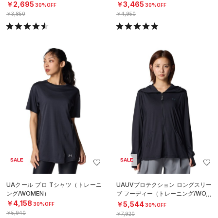
￥2,695
￥3,465
30%OFF
30%OFF
￥3,850
￥4,950
SALE
SALE
UAクール プロ Tシャツ（トレーニ
UAUVプロテクション ロングスリー
ング/WOMEN）
ブ フーディー（トレーニング/WOM
EN）
￥4,158
￥5,544
30%OFF
30%OFF
￥5,940
￥7,920