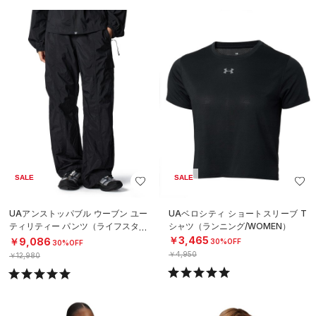
SALE
SALE
UAアンストッパブル ウーブン ユー
UAベロシティ ショートスリーブ T
ティリティー パンツ（ライフスタイ
シャツ（ランニング/WOMEN）
ル/WOMEN）
￥3,465
￥9,086
30%OFF
30%OFF
￥4,950
￥12,980