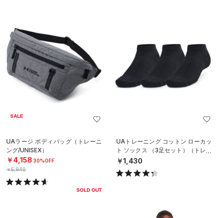
SALE
UAラージ ボディバッグ（トレーニ
UAトレーニング コットン ローカッ
ング/UNISEX）
ト ソックス （3足セット）（トレー
ニング/UNISEX）
￥4,158
￥1,430
30%OFF
￥5,940
SOLD OUT