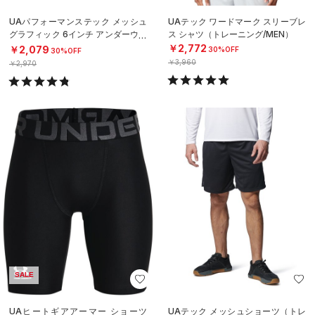
UAパフォーマンステック メッシュ
UAテック ワードマーク スリーブレ
グラフィック 6インチ アンダーウェ
ス シャツ（トレーニング/MEN）
ア（トレーニング/MEN）
￥2,772
￥2,079
30%OFF
30%OFF
￥3,960
￥2,970
SALE
UAヒートギアアーマー ショーツ
UAテック メッシュショーツ（トレ