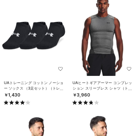
UAトレーニング コットン ノーショ
UAヒートギアアーマー コンプレッ
ー ソックス （3足セット）（トレー
ション スリーブレス シャツ（トレ
ニング/UNISEX）
ーニング/MEN）
￥1,430
￥3,960