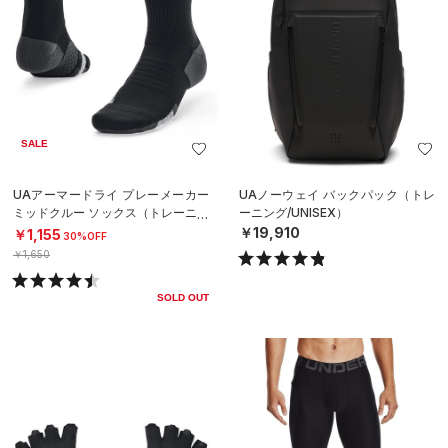
SALE
UAアーマードライ プレーメーカー
UAノーウェイ バックパック（トレ
ミッドクルー ソックス（トレーニン
ーニング/UNISEX）
グ/UNISEX）
￥19,910
￥1,155
30%OFF
￥1,650
SOLD OUT