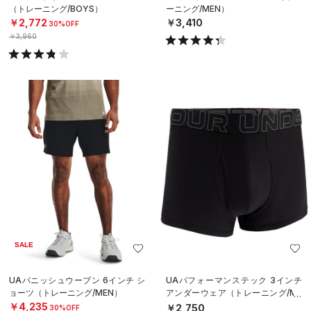
（トレーニング/BOYS）
ーニング/MEN）
￥2,772
￥3,410
30%OFF
￥3,960
SALE
UAバニッシュウーブン 6インチ シ
UAパフォーマンステック 3インチ
ョーツ（トレーニング/MEN）
アンダーウェア（トレーニング/ME
N）
￥4,235
￥2,750
30%OFF