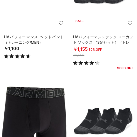
SALE
UAパフォーマンス ヘッドバンド
UAパフォーマンステック ローカッ
（トレーニング/MEN）
ト ソックス （3足セット）（トレー
ニング/UNISEX）
￥1,100
￥1,155
30%OFF
￥1,650
SOLD OUT