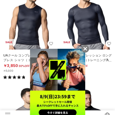
SALE
SALE
UAクール コンプレッション スリー
UAクール コンプレッション ロング
ブレス シャツ（トレーニング/ME
スリーブ シャツ（トレーニング/ME
N）
N）
￥3,850
￥4,543
30%OFF
30%OFF
￥5,500
￥6,490