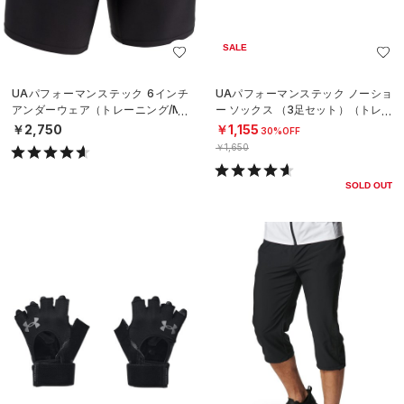
SALE
UAパフォーマンステック 6インチ
UAパフォーマンステック ノーショ
アンダーウェア（トレーニング/ME
ー ソックス （3足セット）（トレー
N）
ニング/UNISEX）
￥2,750
￥1,155
30%OFF
￥1,650
SOLD OUT