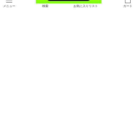
検索
お気に入りリスト
カート
メニュー
SALE
UAテック スリーブレス シャツ（ト
UAフレッシュウーブン フルジップ
レーニング/MEN）
ジャケット（トレーニング/MEN）
￥3,410
￥6,237
30%OFF
￥8,910