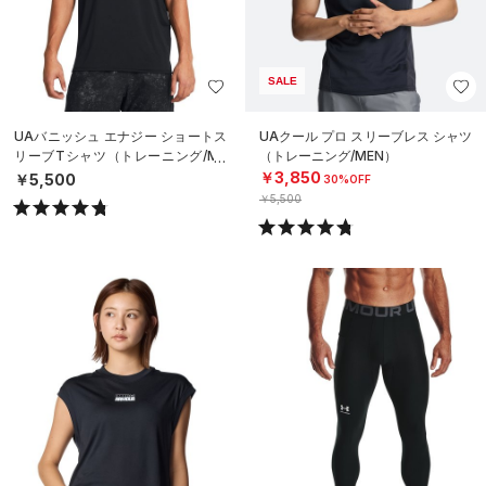
SALE
UAバニッシュ エナジー ショートス
UAクール プロ スリーブレス シャツ
リーブTシャツ（トレーニング/ME
（トレーニング/MEN）
N）
￥3,850
￥5,500
30%OFF
￥5,500