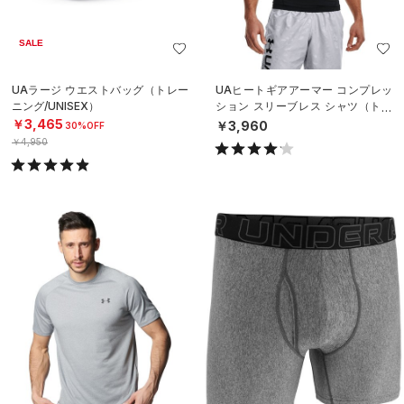
SALE
UAラージ ウエストバッグ（トレー
UAヒートギアアーマー コンプレッ
ニング/UNISEX）
ション スリーブレス シャツ（トレ
ーニング/MEN）
￥3,465
￥3,960
30%OFF
￥4,950